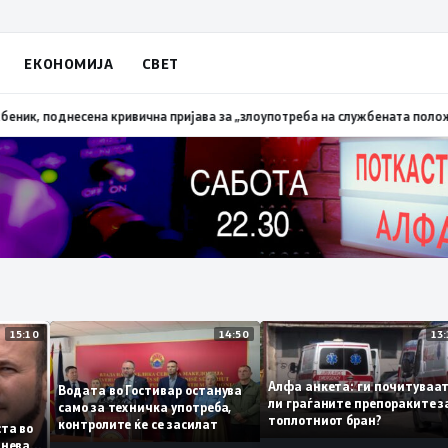
ЕКОНОМИЈА
СВЕТ
апалена трева при сечење со брусилица
19:21
МВР: Лишен од слобода поли
15:10
14:50
Алфа анкета: ги почиту
Водата во Гостивар останува
ли граѓаните препораки
само за техничка употреба,
топлотниот бран?
контролите ќе се засилат
 листа во
 сомнева