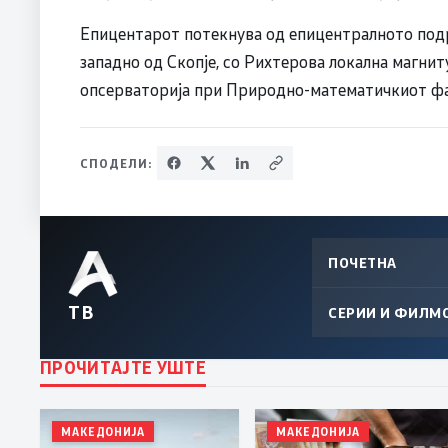
Епицентарот потекнува од епицентралното подр
западно од Скопје, со Рихтерова локална магни
опсерваторија при Природно-математичкиот фа
СПОДЕЛИ:
ПОЧЕТНА
ТВ
СЕРИИ И ФИЛМ
ПРОЧИТАЈТЕ УШТЕ
МАКЕДОНИЈА
МАКЕДОНИЈА