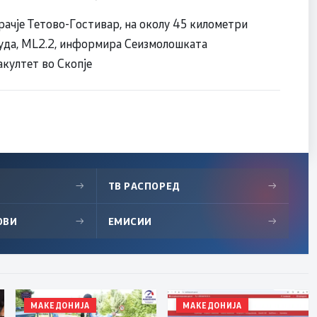
ачје Тетово-Гостивар, на околу 45 километри
туда, ML2.2, информира Сеизмолошката
култет во Скопје
→
ТВ РАСПОРЕД
→
ОВИ
→
ЕМИСИИ
→
МАКЕДОНИЈА
МАКЕДОНИЈА