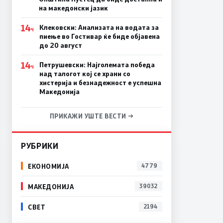
на македонски јазик
14
Клековски: Анализата на водата за
Ч
пиење во Гостивар ќе биде објавена
до 20 август
14
Петрушевски: Најголемата победа
Ч
над талогот кој се храни со
хистерија и безнадежност е успешна
Македонија
ПРИКАЖИ УШТЕ ВЕСТИ →
РУБРИКИ
ЕКОНОМИЈА
4779
МАКЕДОНИЈА
39032
СВЕТ
2194