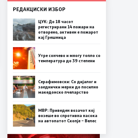
РЕДАКЦИСКИ ИЗБОР
ЦУК: До 18 часот
регистрирани 14 пожари на
отворено, активен е пожарот
кај Грешница
Утре сончево и многу топло со
температура до 39 степени
Серафимовски: Со дијалог и
заеднички мерки до посилно
македонско пчеларство
МВР: Приведен возачот кој
возеше во спротивна насока
на автопатот Скопје – Велес