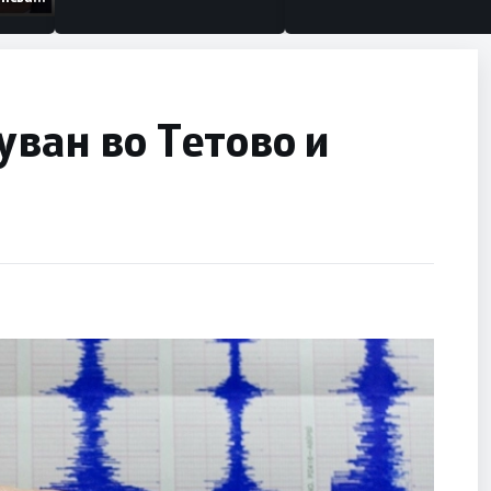
низации
уван во Тетово и