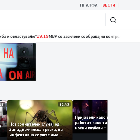
|
|
ТВ АЛФА
ВЕСТИ
циски службеник, поднесена кривична пријава за „злоупотреба на служ
13:13
12:43
12:4
Пријавени како туристки, а
ваат
работат како танчерки во
Нов сомнителен случај од
те за
ноќни клубови – полицијата
Западно-нилска треска, на
откри сомнителна шема за
инфективна се уште има
можна трговија со луѓе
пациенти во критична