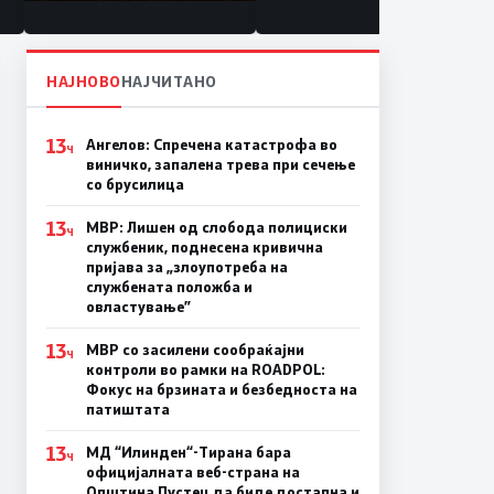
состојба
НАЈНОВО
НАЈЧИТАНО
13
Ангелов: Спречена катастрофа во
Ч
виничко, запалена трева при сечење
со брусилица
13
МВР: Лишен од слобода полициски
Ч
службеник, поднесена кривична
пријава за „злоупотреба на
службената положба и
овластување”
13
МВР со засилени сообраќајни
Ч
контроли во рамки на ROADPOL:
Фокус на брзината и безбедноста на
патиштата
13
МД “Илинден“-Тирана бара
Ч
официјалната веб-страна на
Општина Пустец да биде достапна и