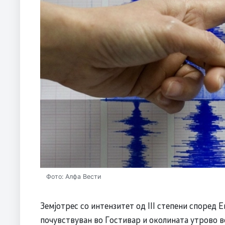
Фото: Алфа Вести
Земјотрес со интензитет од III степени според 
почувствуван во Гостивар и околината утрово во