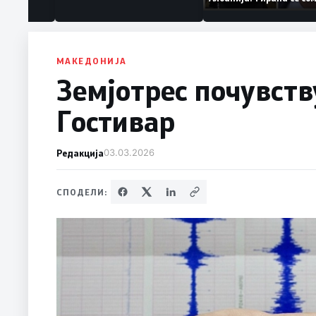
ваат „персона
дека работеле за
терористички орга
МАКЕДОНИЈА
Земјотрес почувств
Гостивар
Редакција
03.03.2026
СПОДЕЛИ: