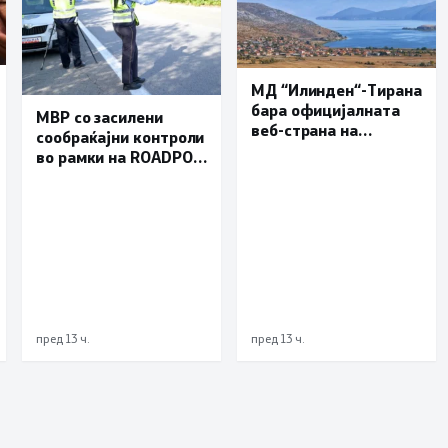
МД “Илинден“-Тирана
бара официјалната
МВР со засилени
веб-страна на
сообраќајни контроли
Општина Пустец да
во рамки на ROADPOL:
биде достапна и на
Фокус на брзината и
македонски јазик
безбедноста на
патиштата
пред 13 ч.
пред 13 ч.