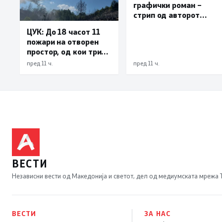
графички роман –
стрип од авторот
Бобан Пешов
ЦУК: До 18 часот 11
пожари на отворен
простор, од кои три
се активни – изгаснат
пред 11 ч.
пред 11 ч.
пожарот кај село
Чифлик
ВЕСТИ
Независни вести од Македонија и светот, дел од медиумската мрежа
ВЕСТИ
ЗА НАС