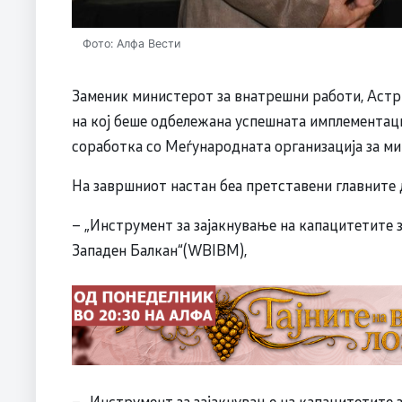
Фото: Алфа Вести
Заменик министерот за внатрешни работи, Астр
на кој беше одбележана успешната имплементаци
соработка со Меѓународната организација за м
На завршниот настан беа претставени главните 
– „Инструмент за зајакнување на капацитетите 
Западен Балкан“(WBIBM),
– „Инструмент за зајакнување на капацитетите з