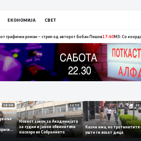
ЕКОНОМИЈА
СВЕТ
ор, од кои три се активни – изгаснат пожарот кај село Чифлик
17:41
Пром
18:06
12:50
аботување
Новиот закон за Академијата
за судии и јавни обвинители
Казни има, но тротинет
историски
наскоро во Собранието
уште ги возат деца
,3%