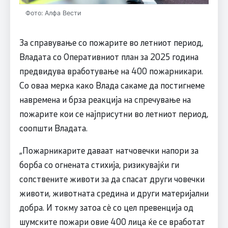
Фото: Алфа Вести
За справување со пожарите во летниот период,
Владата со Оперативниот план за 2025 година
предвидува вработување на 400 пожарникари.
Со оваа мерка како Влада сакаме да постигнеме
навремена и брза реакција на спречување на
пожарите кои се најприсутни во летниот период,
соопшти Владата.
„Пожарникарите даваат натчовечки напори за
борба со огнената стихија, ризикувајќи ги
сопствените животи за да спасат други човечки
животи, животната средина и други материјални
добра. И токму затоа сè со цел превенција од
шумските пожари овие 400 лица ќе се вработат