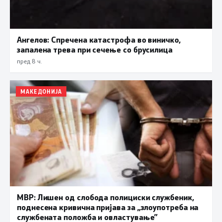
Ангелов: Спречена катастрофа во виничко,
запалена трева при сечење со брусилица
пред 8 ч.
МАКЕДОНИЈА
МВР: Лишен од слобода полициски службеник,
поднесена кривична пријава за „злоупотреба на
службената положба и овластување”