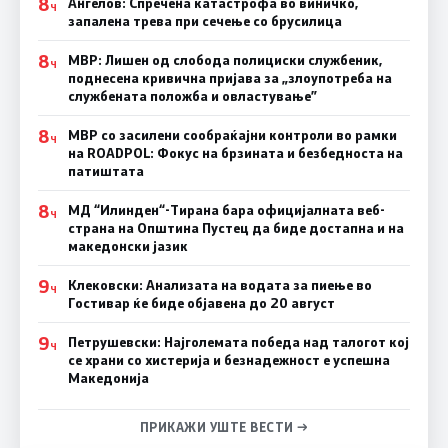
8
Ангелов: Спречена катастрофа во виничко,
Ч
запалена трева при сечење со брусилица
8
МВР: Лишен од слобода полициски службеник,
Ч
поднесена кривична пријава за „злоупотреба на
службената положба и овластување”
8
МВР со засилени сообраќајни контроли во рамки
Ч
на ROADPOL: Фокус на брзината и безбедноста на
патиштата
8
МД “Илинден“-Тирана бара официјалната веб-
Ч
страна на Општина Пустец да биде достапна и на
македонски јазик
9
Клековски: Анализата на водата за пиење во
Ч
Гостивар ќе биде објавена до 20 август
9
Петрушевски: Најголемата победа над талогот кој
Ч
се храни со хистерија и безнадежност е успешна
Македонија
ПРИКАЖИ УШТЕ ВЕСТИ →