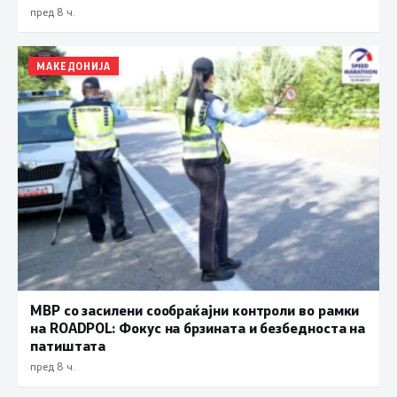
пред 8 ч.
МАКЕДОНИЈА
МВР со засилени сообраќајни контроли во рамки
на ROADPOL: Фокус на брзината и безбедноста на
патиштата
пред 8 ч.