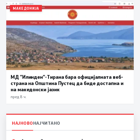
МАКЕДОНИЈА
МД “Илинден“-Тирана бара официјалната веб-
страна на Општина Пустец да биде достапна и
на македонски јазик
пред 8 ч.
НАЈНОВО
НАЈЧИТАНО