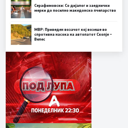
Серафимовски: Со дијалог и заеднички
мерки до посилно македонско пчеларство
МВР: Приведен возачот кој возеше во
спротивна насока на автопатот Скопје –
Велес