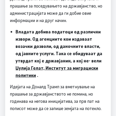
прашање за поседувањето на државјанство, но
администрацијата може да ги добие овие
информации и на друг начин.
Владата добива податоци од различни
извори. Од агенциите кои издаваат
возачки дозволи, од даночните власти,
од јавните услуги. Така се обидуваат да
утврдат кој е државјанин, а кој не- вели
Џулија Гелат, Институт за миграциски
политики
.
Идејата на Доналд Трамп за вметнување на
прашање за државјанството не помина, но
годинава на негова иницијатива, за прв пат на
пописот може да се запише земјата на потекло.