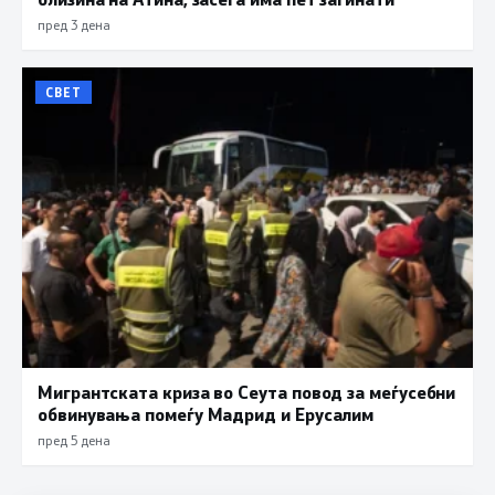
пред 3 дена
СВЕТ
Мигрантската криза во Сеута повод за меѓусебни
обвинувања помеѓу Мадрид и Ерусалим
пред 5 дена