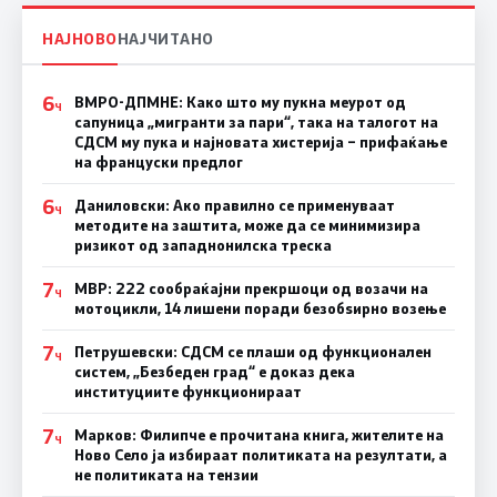
НАЈНОВО
НАЈЧИТАНО
6
ВМРО-ДПМНЕ: Како што му пукна меурот од
Ч
сапуница „мигранти за пари“, така на талогот на
СДСМ му пука и најновата хистерија – прифаќање
на француски предлог
6
Даниловски: Ако правилно се применуваат
Ч
методите на заштита, може да се минимизира
ризикот од западнонилска треска
7
МВР: 222 сообраќајни прекршоци од возачи на
Ч
мотоцикли, 14 лишени поради безобѕирно возење
7
Петрушевски: СДСМ се плаши од функционален
Ч
систем, „Безбеден град“ е доказ дека
институциите функционираат
7
Марков: Филипче е прочитана книга, жителите на
Ч
Ново Село ја избираат политиката на резултати, а
не политиката на тензии