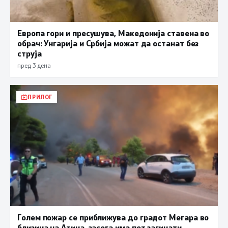
Европа гори и пресушува, Македонија ставена во
обрач: Унгарија и Србија можат да останат без
струја
пред 3 дена
ПРИЛОГ
Голем пожар се приближува до градот Мегара во
близина на Атина, засега има пет загинати