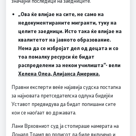
значајни последици на заедниците.
„Ова ќе влијае на сите, не само на
недокументираните мигранти, туку на
целите заедници. Исто така ќе влијае на
квалитетот на јавното образование.
Нема да се избројат дел од децата и со
тоа помалку ресурси ќе бидат
распределени за некои училишта“- вели
Хелена Олеа, Алијанса Америка.
Правни експерти веќе најавија судска постапка
за најновата претседателска одлука бидејќи
Уставот предвидува да бидат попишани сите
кои се наоѓаат во државата.
Лани Врховниот суд ја стопираше намерата на
Доналд Трамп во пописот да биде вклучено и