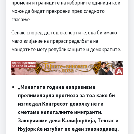
промени и границите на изборните единици кои
може да бидат прекроени пред следното
гласање.
Сепак, според дел од експертите, ова би имало
мало влијание на прераспределбата на
мандатите меѓу републиканците и демократите.
„Минатата година направивме
прелиминарна прогноза за тоа како би
изгледал Конгресот доколку не ги
сметаме нелегалните имигранти.
Заклучивме дека Калифорнија, Тексас и
Њујорк ќе изгубат по еден законодавец.