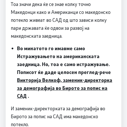
Тоа значи дека ќе се знае колку точно
Македонци како и Американци со македонско
потекло живеат во САД од што зависи колку
пари државата ќе одвои за развој на
македонската заедница.
Во минатото го имавме само
Истражувањето на американската
заедница. Но, тоа е само истражување.
Пописот ќе даде целосен преглед-рече
Викторија Велкоф, заменик-директорка
за демографија во Бирото за попис на
САД
.
И заменик-директорката за демографија во
Бирото за попис на САД има македонско
потекло.