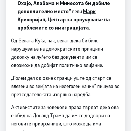
Охајо, Алабама и Минесота би добиле
дополнително место“
вели
Марк
Крикоријан, Центар за проучување на
проблемите со имиграцијата.
Од Белата Куќа, пак, велат дека би било
нарушување на демократските принципи
доколку на луѓето без документи им се
овозможи да добијат политичко влијание.
„Голем дел од овие странци уште од старт се
влезени во земјата на нелегален начин“ пишува во
претседателската извршна наредба.
Активистите за човекови права тврдат дека ова
е обид на Доналд Трамп да им се додвори на
неговите приврзаници, што може да има