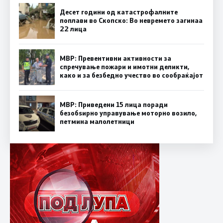
Десет години од катастрофалните
поплави во Скопско: Во невремето загинаа
22 лица
МВР: Превентивни активности за
спречување пожари и имотни деликти,
како и за безбедно учество во сообраќајот
МВР: Приведени 15 лица поради
безобѕирно управување моторно возило,
петмина малолетници