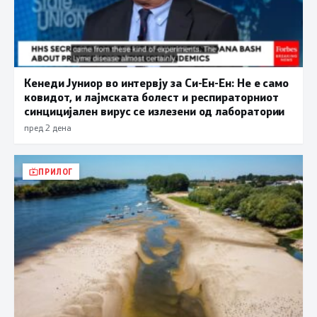
Кенеди Јуниор во интервју за Си-Ен-Ен: Не е само
ковидот, и лајмската болест и респираторниот
синцицијален вирус се излезени од лаборатории
пред 2 дена
ПРИЛОГ