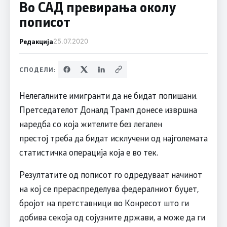
Во САД превирања околу
пописот
Редакција
25.07.2020
СПОДЕЛИ:
Нелегалните имигранти да не бидат попишани.
Претседателот Доналд Трамп донесе извршна
наредба со која жителите без легален
престој треба да бидат исклучени од најголемата
статистичка операција која е во тек.
Резултатите од пописот го одредуваат начинот
на кој се прераспределува федералниот буџет,
бројот на претставници во Конресот што ги
добива секоја од сојузните држави, а може да ги