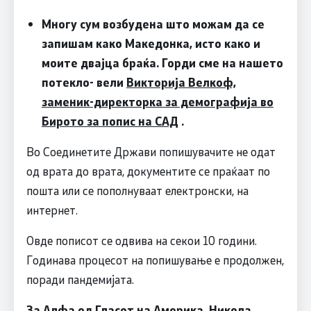
Многу сум возбудена што можам да се
запишам како Македонка, исто како и
моите двајца браќа. Горди сме на нашето
потекло- вели
Викторија Велкоф,
заменик-директорка за демографија во
Бирото за попис на САД
.
Во Соединетите Држави попишувачите не одат
од врата до врата, документите се праќаат по
пошта или се пополнуваат електронски, на
интернет.
Овде пописот се одвива на секои 10 години.
Годинава процесот на попишување е продолжен,
поради пандемијата.
За Алфа од Гласот на Америка, Никола