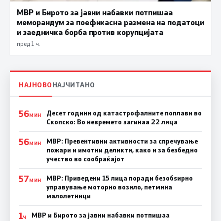
МВР и Бирото за јавни набавки потпишаа
меморандум за поефикасна размена на податоци
и заедничка борба против корупцијата
пред 1 ч.
НАЈНОВО
НАЈЧИТАНО
56
Десет години од катастрофалните поплави во
МИН
Скопско: Во невремето загинаа 22 лица
56
МВР: Превентивни активности за спречување
МИН
пожари и имотни деликти, како и за безбедно
учество во сообраќајот
57
МВР: Приведени 15 лица поради безобѕирно
МИН
управување моторно возило, петмина
малолетници
1
МВР и Бирото за јавни набавки потпишаа
Ч