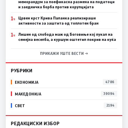
меморандум за поефикасна размена на податоци
и заедничка борба против корупцијата
1
Црвен крст Крива Паланка реализираше
Ч
активности за заштита од топлотен бран
1
Лишен од слобода маж од Боговиње кој пукал на
Ч
семејна веселба, а куршум оштетил покрив на куќа
ПРИКАЖИ УШТЕ ВЕСТИ →
РУБРИКИ
ЕКОНОМИЈА
4786
МАКЕДОНИЈА
39094
СВЕТ
2194
РЕДАКЦИСКИ ИЗБОР