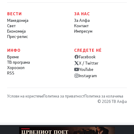
ВЕСТИ
ЗА НАС
Македонија
За Алфа
Свет
Контакт
Економија
Импресум
Прес-релис
ИНФО
СЛЕДЕТЕ НÉ
Време
Facebook
ТВ програма
X / Twitter
Хороскоп
YouTube
RSS
Instagram
Услови на користење
Политика за приватност
Политика за колачиња
© 2026 ТВ Алфа