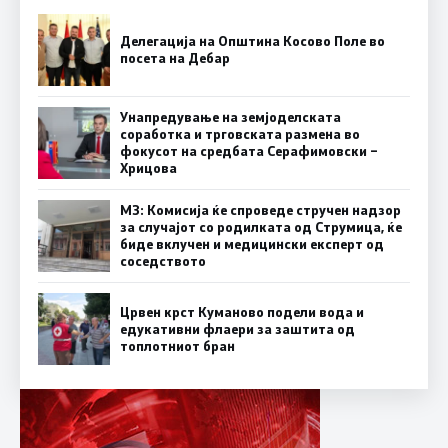
Делегација на Општина Косово Поле во
посета на Дебар
Унапредување на земјоделската
соработка и трговската размена во
фокусот на средбата Серафимовски –
Хрицова
МЗ: Комисија ќе спроведе стручен надзор
за случајот со родилката од Струмица, ќе
биде вклучен и медицински експерт од
соседството
Црвен крст Куманово подели вода и
едукативни флаери за заштита од
топлотниот бран