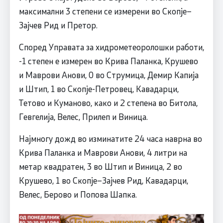
максимални 3 степени се измерени во Скопје–
Зајчев Рид и Претор.
Според Управата за хидрометеоролошки работи,
-1 степен е измерен во Крива Паланка, Крушево
и Маврови Анови, 0 во Струмица, Демир Капија
и Штип, 1 во Скопје-Петровец, Кавадарци,
Тетово и Куманово, како и 2 степена во Битола,
Гевгелија, Велес, Прилеп и Виница.
Најмногу дожд во изминатите 24 часа наврна во
Крива Паланка и Маврови Анови, 4 литри на
метар квадратен, 3 во Штип и Виница, 2 во
Крушево, 1 во Скопје–Зајчев Рид, Кавадарци,
Велес, Берово и Попова Шапка.