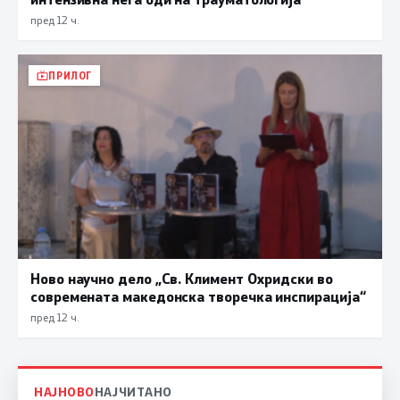
пред 12 ч.
ПРИЛОГ
Ново научно дело „Св. Климент Охридски во
современата македонска творечка инспирација“
пред 12 ч.
НАЈНОВО
НАЈЧИТАНО