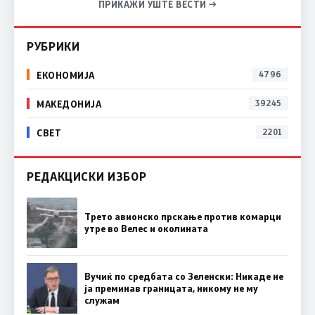
ПРИКАЖИ УШТЕ ВЕСТИ →
РУБРИКИ
ЕКОНОМИЈА
4796
МАКЕДОНИЈА
39245
СВЕТ
2201
РЕДАКЦИСКИ ИЗБОР
Трето авионско прскање против комарци
утре во Велес и околината
Вучиќ по средбата со Зеленски: Никаде не
ја преминав границата, никому не му
служам