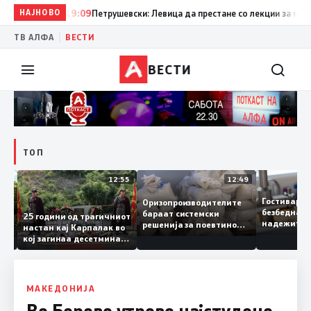
НАЈНОВО
19:09
Петрушевски: Левица да престане со лекции за морал и
|
ТВ АЛФА
ВЕСТИ
ВЕСТИ
ТОП
13:04
12:55
12:49
Гостивар
Оризопроизводителите
безбедна
бараат системски
нија
25 години од трагичниот
надежит
решенија за поевтино
настан кај Карпалак во
следнат
производство
кој загинаа десетмина
може да 
македонски бранители
МАКЕДОНИЈА
Во Берово утрово најстудено