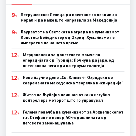
9
Петрушевски: Левица да престане со лекции за
Ч
морал и да каже што направила за Македонија
9
Лауреатот на Светската награда на хуманизмот
Ч
Кристоф Бенедиктер од Охрид: Хуманизмот е
императив на нашето време
12
Мерџановски за донесеното момче по
Ч
операцијата од Турција: Почнува да јаде, од
интензивна нега оди на трауматологија
12
Ново научно дело „Св. Климент Охридски во
Ч
современата македонска творечка инспирација“
12
Жител на Љубојно починал откако изгубил
Ч
контрол врз моторот што го управувал
12
Голема повелба на хуманизмот за Архиепископот
Ч
г.г. Стефан по повод 40-годишнината од
неговото замонашување