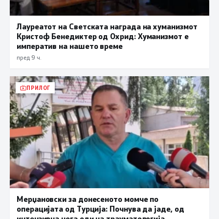
Лауреатот на Светската награда на хуманизмот
Кристоф Бенедиктер од Охрид: Хуманизмот е
императив на нашето време
пред 9 ч.
ПРИЛОГ
Мерџановски за донесеното момче по
операцијата од Турција: Почнува да јаде, од
интензивна нега оди на трауматологија