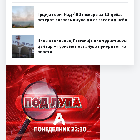
Грција гори: Над 400 пожари за 10 дена,
ветерот оневозможува да се гасат од небо
Нови авиолинии, Гевгелија нов туристички
центар – туризмот останува приоритет на
власта