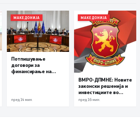
МАКЕДОНИЈА
МАКЕДОНИЈА
Потпишување
договори за
финансирање на
изградбата на
ВМРО-ДПМНЕ: Новите
железничката
законски решенија и
делница Крива
инвестициите во
Паланка – Деве Баир
обновливи извори ја
пред 14 мин.
пред 16 мин.
градат енергетската
независност на
Македонија