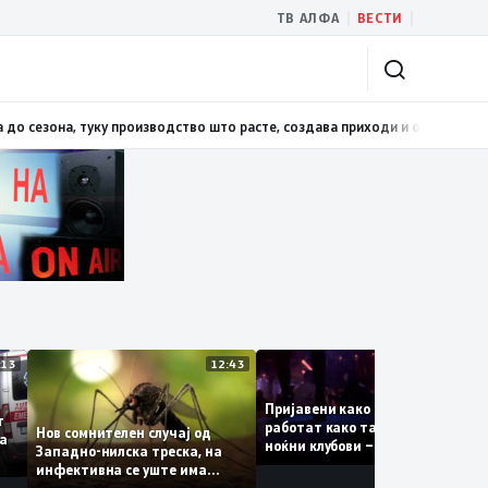
|
|
ТВ АЛФА
ВЕСТИ
дорот 8
08:42
Серафимовски: Не ни е потребно земјоделство што опстојув
13:13
12:43
12:
Пријавени како туристки, а
ваат
работат како танчерки во
Нов сомнителен случај од
те за
ноќни клубови – полицијата
Западно-нилска треска, на
откри сомнителна шема за
инфективна се уште има
можна трговија со луѓе
пациенти во критична