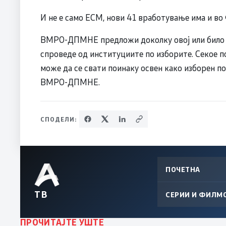
И не е само ЕСМ, нови 41 вработување има и во
ВМРО-ДПМНЕ предложи доколку овој или било кој
спроведе од институциите по изборите. Секое п
може да се свати поинаку освен како изборен п
ВМРО-ДПМНЕ.
СПОДЕЛИ:
ПОЧЕТНА
ТВ
СЕРИИ И ФИЛМ
ПРОЧИТАЈТЕ УШТЕ