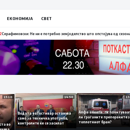
ЕКОНОМИЈА
СВЕТ
градбата на железничката делница Крива Паланка – Деве Баир од Кори
15:10
14:50
Алфа анкета: ги почиту
Водата во Гостивар останува
ли граѓаните препораки
само за техничка употреба,
топлотниот бран?
контролите ќе се засилат
 листа во
е сомнева