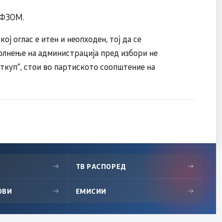
 ФЗОМ.
 оглас е итен и неопходен, тој да се
олнење на администрација пред избори не
откуп“, стои во партиското соопштение на
→
ТВ РАСПОРЕД
→
ОВИ
→
ЕМИСИИ
→