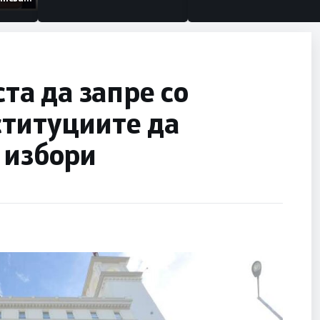
низации
а да запре со
ституциите да
 избори