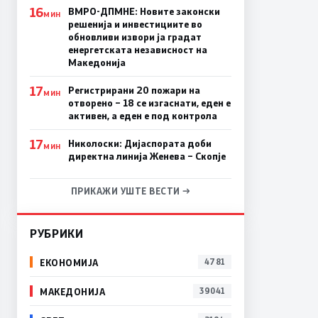
16
ВМРО-ДПМНЕ: Новите законски
МИН
решенија и инвестициите во
обновливи извори ја градат
енергетската независност на
Македонија
17
Регистрирани 20 пожари на
МИН
отворено – 18 се изгаснати, еден е
активен, а еден е под контрола
17
Николоски: Дијаспората доби
МИН
директна линија Женева – Скопје
ПРИКАЖИ УШТЕ ВЕСТИ →
РУБРИКИ
ЕКОНОМИЈА
4781
МАКЕДОНИЈА
39041