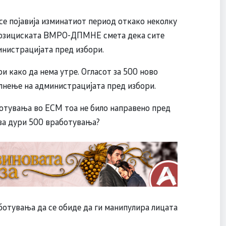
се појавија изминатиот период откако неколку
Опозициската ВМРО-ДПМНЕ смета дека сите
министрацијата пред избори.
и како да нема утре. Огласот за 500 ново
лнење на администрацијата пред избори.
ботувања во ЕСМ тоа не било направено пред
 за дури 500 вработувања?
ботувања да се обиде да ги манипулира лицата