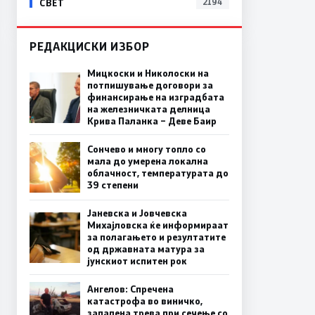
СВЕТ
2194
РЕДАКЦИСКИ ИЗБОР
Мицкоски и Николоски на
потпишување договори за
финансирање на изградбата
на железничката делница
Крива Паланка – Деве Баир
Сончево и многу топло со
мала до умерена локална
облачност, температурата до
39 степени
Јаневска и Јовчевска
Михајловска ќе информираат
за полагањето и резултатите
од државната матура за
јунскиот испитен рок
Ангелов: Спречена
катастрофа во виничко,
запалена трева при сечење со