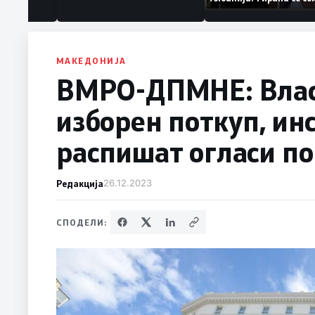
ваат „персона
дека работеле за
терористички орга
МАКЕДОНИЈА
ВМРО-ДПМНЕ: Власт
изборен поткуп, ин
распишат огласи по
Редакција
26.12.2023
СПОДЕЛИ: