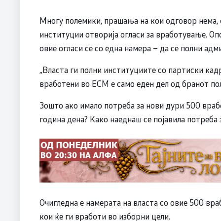
Многу полемики, прашања на кои одговор нема, 
институции отворија огласи за вработување. 
овие огласи се со една намера – да се полни ад
„Власта ги полни институциите со партиски кадр
вработени во ЕСМ е само еден дел од бранот по
Зошто ако имало потреба за нови дури 500 вра
година дена? Како наеднаш се појавила потреба
Очигледна е намерата на власта со овие 500 вра
кои ќе ги вработи во изборни цели.