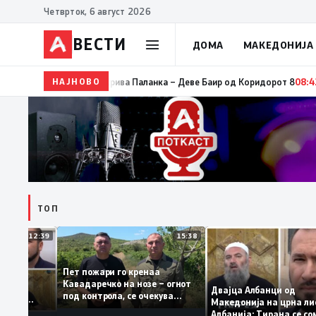
Четврток, 6 август 2026
ВЕСТИ
ДОМА
МАКЕДОНИЈА
НАЈНОВО
08:45
Потпишување договори за финансирање на из
ТОП
12:39
15:38
Пет пожари го кренаа
ама: За
Кавадаречко на нозе – огнот
форма му
Двајца Албанци од
под контрола, се очекува
анците од
Македонија на црна
целосно гаснење
а кога му гори
Албанија: Тирана с