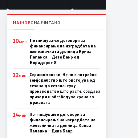
состојба
НАЈНОВО
НАЈЧИТАНО
10
Потпишување договори за
МИН
финансирање на изградбата на
железничката делница Крива
Паланка – Деве Баир од
Коридорот 8
12
Серафимовски: Не ни е потребно
МИН
земјоделство што опстојува од
сезона до сезона, туку
производство што расте, создава
приходи и обезбедува храна за
државата
14
Потпишување договори за
МИН
финансирање на изградбата на
железничката делница Крива
Паланка – Деве Баир