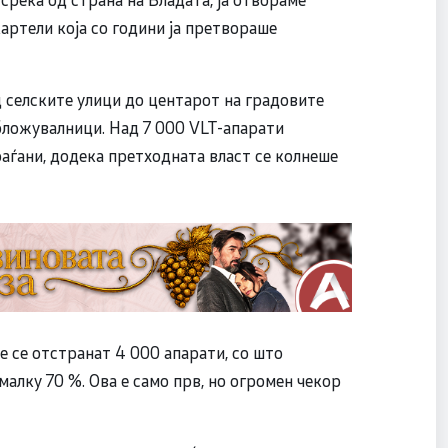
ртели која со години ја претвораше
д селските улици до центарот на градовите
обложувалници. Над 7 000 VLT-апарати
раѓани, додека претходната власт се колнеше
ќе се отстранат 4 000 апарати, со што
алку 70 %. Ова е само прв, но огромен чекор