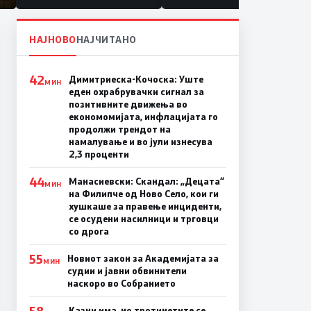
НАЈНОВО
НАЈЧИТАНО
42
Димитриеска-Кочоска: Уште
МИН
еден охрабрувачки сигнал за
позитивните движења во
економомијата, инфлацијата го
продолжи трендот на
намалување и во јули изнесува
2,3 проценти
44
Манасиевски: Скандал: „Децата“
МИН
на Филипче од Ново Село, кои ги
хушкаше за правење инциденти,
се осудени насилници и трговци
со дрога
55
Новиот закон за Академијата за
МИН
судии и јавни обвинители
наскоро во Собранието
58
Казни има, но тротинетите се