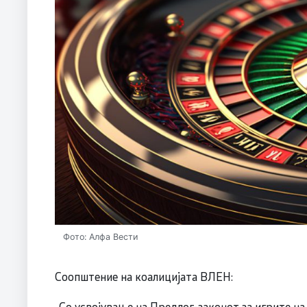
Фото: Алфа Вести
Соопштение на коалицијата ВЛЕН:
„Со усвојување на Предлог-законот за игрите на