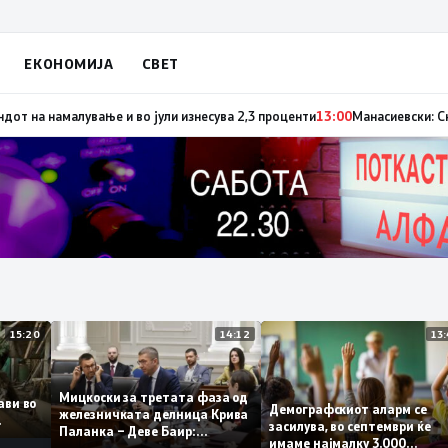
ЕКОНОМИЈА
СВЕТ
и сигнал за позитивните движења во економомијата, инфлацијата го про
15:20
14:12
Мицкоски за третата фаза од
оплави во
Демографскиот аларм с
железничката делница Крива
то
засилува, во септември ќ
Паланка – Деве Баир:
имаме најмалку 3.000
Проектот нема да заврши на