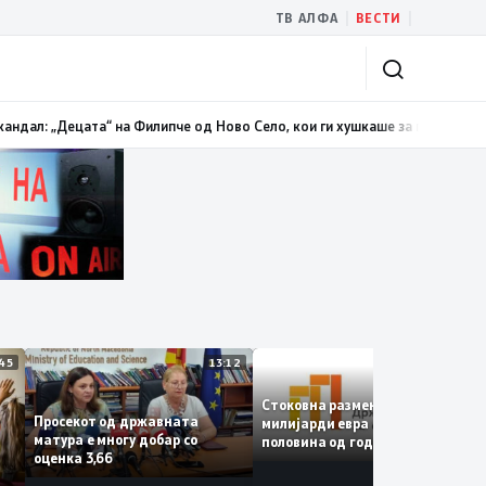
|
|
ТВ АЛФА
ВЕСТИ
должи трендот на намалување и во јули изнесува 2,3 проценти
13:00
Ман
13:45
13:12
12:
Стоковна размена од 10,5
Просекот од државната
милијарди евра во првата
матура е многу добар со
половина од годината –
е
оценка 3,66
Македонија го зголемува
е
извозот