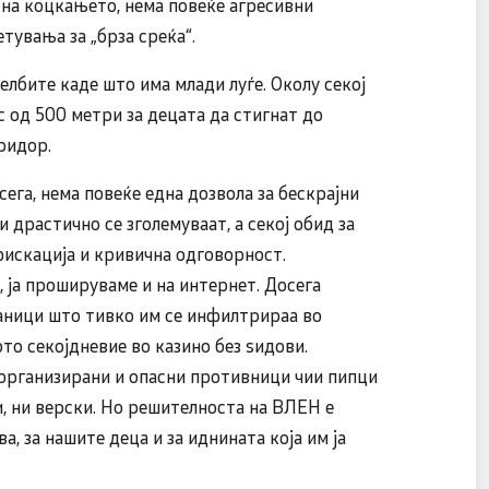
на коцкањето, нема повеќе агресивни
тувања за „брза среќа“.
лбите каде што има млади луѓе. Околу секој
 од 500 метри за децата да стигнат до
ридор.
сега, нема повеќе една дозвола за бескрајни
 драстично се зголемуваат, а секој обид за
фискација и кривична одговорност.
 ја прошируваме и на интернет. Досега
раници што тивко им се инфилтрираа во
то секојдневие во казино без ѕидови.
 организирани и опасни противници чии пипци
и, ни верски. Но решителноста на ВЛЕН е
а, за нашите деца и за иднината која им ја