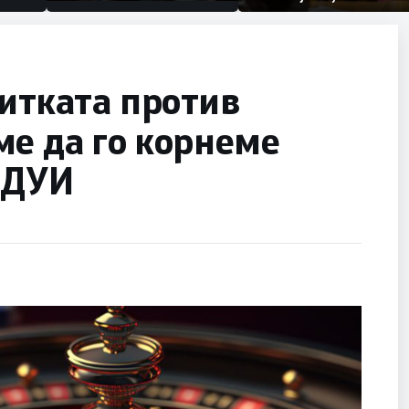
првачиња помалку
половина тунел во слепа
улица, сега имаме целина
битката против
е да го корнеме
и ДУИ