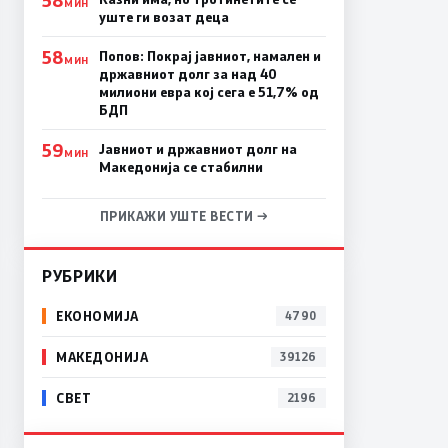
МИН
уште ги возат деца
58
Попов: Покрај јавниот, намален и
МИН
државниот долг за над 40
милиони евра кој сега е 51,7% од
БДП
59
Јавниот и државниот долг на
МИН
Македонија се стабилни
ПРИКАЖИ УШТЕ ВЕСТИ →
РУБРИКИ
ЕКОНОМИЈА
4790
МАКЕДОНИЈА
39126
СВЕТ
2196