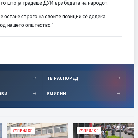
то што ја градеше ДУИ врз бедата на народот.
ќе остане строго на своите позиции сè додека
 од нашето општество.“
→
ТВ РАСПОРЕД
→
ОВИ
→
ЕМИСИИ
→
ПРИЛОГ
ПРИЛОГ