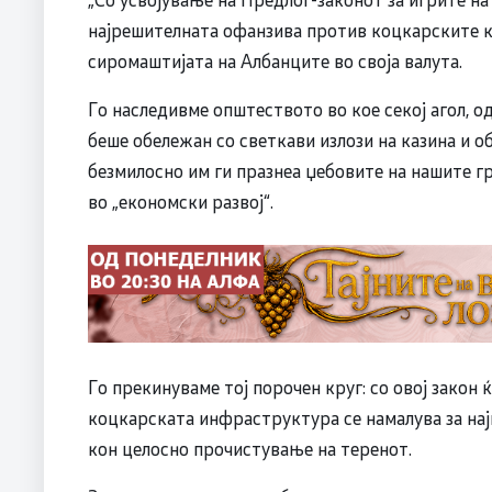
најрешителната офанзива против коцкарските ка
сиромаштијата на Албанците во своја валута.
Го наследивме општеството во кое секој агол, о
беше обележан со светкави излози на казина и 
безмилосно им ги празнеа џебовите на нашите г
во „економски развој“.
Го прекинуваме тој порочен круг: со овој закон 
коцкарската инфраструктура се намалува за најм
кон целосно прочистување на теренот.