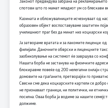
Законот предвидува забрана на рекламирањето 
спотови што го мамат младиот ум со блескави ве
Казината и обложувалниците исчезнуваат од насе
образовен објект воспоставуваме заштитен појас
училишниот праг без да минат низ коцкарски ко
Ја затвораме вратата и за лакомите лиценци: од 
филијали. Даночните обврски и лиценцните такси
заобиколување на системот ќе завршува со кон
Нашата борба не застанува на физичките адреси,
блокиравме повеќе од 200 нелегални онлајн ст
домовите на граѓаните, претворајќи го приватно
Свесни сме дека коцкарските картели се добро
не признаваат граници, ни политички, ни етничк
посилна. Оваа борба ја водиме за нашите семејств
должиме.