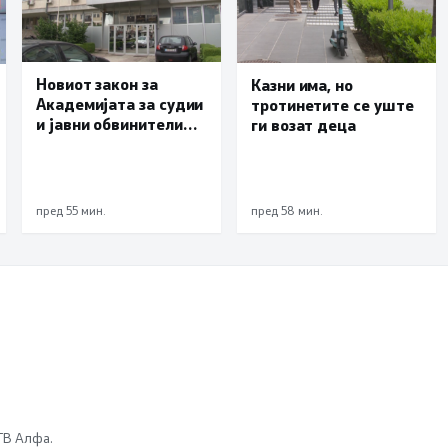
Новиот закон за
Казни има, но
Академијата за судии
тротинетите се уште
и јавни обвинители
ги возат деца
наскоро во
Собранието
пред 55 мин.
пред 58 мин.
 ТВ Алфа.