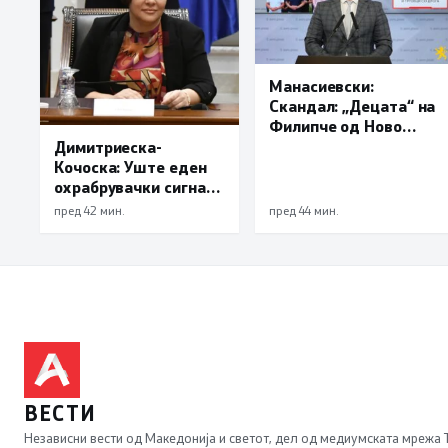
Манасиевски:
Скандал: „Децата“ на
Филипче од Ново
Село, кои ги хушкаше
Димитриеска-
за правење
Кочоска: Уште еден
инциденти, се
охрабрувачки сигнал
осудени насилници и
за позитивните
пред 42 мин.
пред 44 мин.
трговци со дрога
движења во
економомијата,
инфлацијата го
продолжи трендот на
намалување и во јули
изнесува 2,3 проценти
ВЕСТИ
Независни вести од Македонија и светот, дел од медиумската мрежа