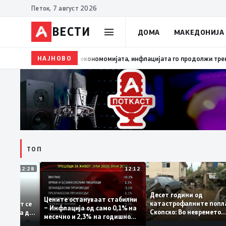
Петок, 7 август 2026
ВЕСТИ
ДОМА
МАКЕДОНИЈА
НАЈНОВО
13:03
Димитриеска-Кочоска: Уште еден охрабрувачк
ТОП
12:28
12:12
Десет години од
тапува –
Цените остануваат стабилни
катастрофалните п
дентитетот се
– Инфлација од само 0,1% на
Скопско: Во невреме
а која нема да
месечно и 2,3% на годишно
загинаа 22 лица
ниво