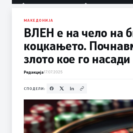
МАКЕДОНИЈА
ВЛЕН е на чело на 
коцкањето. Почнавм
злото кое го насад
Редакција
17.07.2025
СПОДЕЛИ: