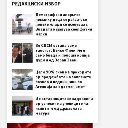
РЕДАКЦИСКИ ИЗБОР
Демографски аларм-се
помалку деца се раѓаат, се
повеќе млади се иселуваат,
Владата најавува сеопфатни
мерки
Во СДСМ остана само
талогот: Венко Филипче е
само бледа и полоша копија
дури и од Зоран Заев
Цели 90% скок на приходите
од продажбата на запленети
возила и недвижнини во
Агенција за одземен имот
И наставниците се задоволни
од успехот на учениците на
испитите од државната
матура