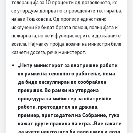
толеранција за 10 проценти од дозволеното, ќе
се утврдува допрва по спроведените тестирања,
најави Тошковски. Од прописи единствено
исклучени ќе бидат брзата помош, полицијата и
пожарната, но не и функционерите и државните
возила. Најмалку тројца возачи на министри биле
казнети досега, рече министерот.
„Ниту министерот за внатрешни работи
во рамки на тековното работење, нема
да биде екскулпиран во сообраќаен
прекршок. Во рамки на утврдена
процедура за министер за внатрешни
работи, претседател на држава,
премиер, претседател на Собрание, тука
важат други правила на игра…Вие сакате
да чуете нешто што би дало шмек и доза