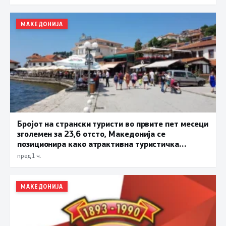
МАКЕДОНИЈА
Бројот на странски туристи во првите пет месеци
зголемен за 23,6 отсто, Македонија се
позиционира како атрактивна туристичка
дестинација
пред 1 ч.
МАКЕДОНИЈА