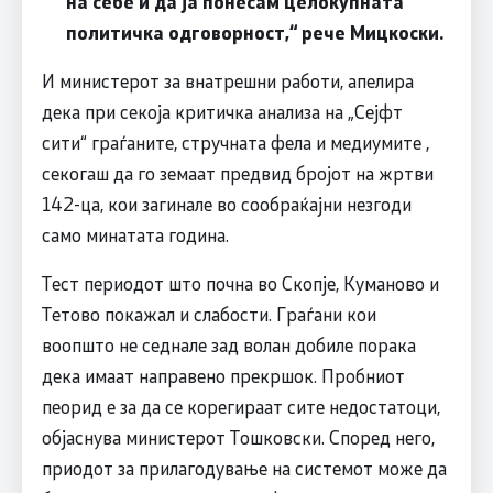
на себе и да ја понесам целокупната
политичка одговорност,“ рече Мицкоски.
И министерот за внатрешни работи, апелира
дека при секоја критичка анализа на „Сејфт
сити“ граѓаните, стручната фела и медиумите ,
секогаш да го земаат предвид бројот на жртви
142-ца, кои загинале во сообраќајни незгоди
само минатата година.
Тест периодот што почна во Скопје, Куманово и
Тетово покажал и слабости. Граѓани кои
воопшто не седнале зад волан добиле порака
дека имаат направено прекршок. Пробниот
пеорид е за да се корегираат сите недостатоци,
објаснува министерот Тошковски. Според него,
приодот за прилагодување на системот може да