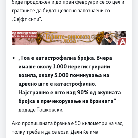
биде продолжен и до први февруари се со цел и
граѓаните да бидат целосно запознаени со
„Сејфт сити“.
„
Тоа е катастрофална бројка. Вчера
имаше околу 1.000 нерегистрирани
возила, околу 5.000 поминувања на
црвено што е катастрофално.
Најстрашно е што над 90% од вкупната
бројка е пречекорување на брзината“ –
додаде Тошковски.
Ако пропишаната брзина е 50 километри на час,
толку треба и да се вози. Дали ќе има