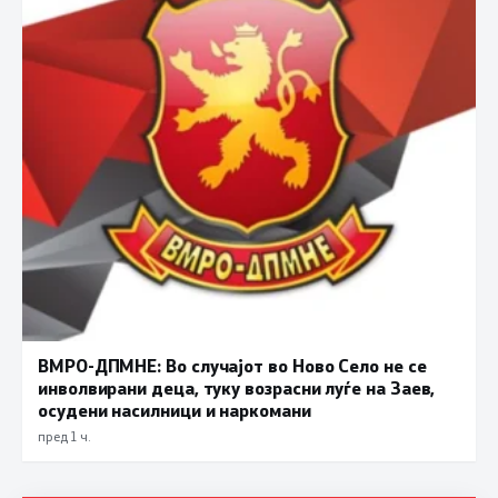
ВМРО-ДПМНЕ: Во случајот во Ново Село не се
инволвирани деца, туку возрасни луѓе на Заев,
осудени насилници и наркомани
пред 1 ч.