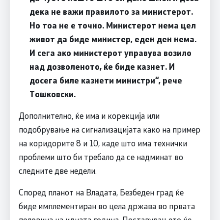
дека не важи правилото за министерот.
Но тоа не е точно. Министерот нема цел
живот да биде министер, еден ден нема.
И сега ако министерот управува возило
над дозволеното, ќе биде казнет. И
досега биле казнети министри“, рече
Тошковски.
Дополнително, ќе има и корекција или
подобрување на сигнализацијата како на пример
на коридорите 8 и 10, каде што има технички
проблеми што би требало да се надминат во
следните две недели.
Според планот на Владата, Безбеден град ќе
биде имплементиран во цела држава во првата
половина на идната година. Поставувањето ќе