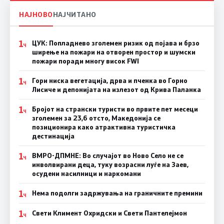
НАЈНОВО
НАЈЧИТАНО
1
ЦУК: Попладнево зголемен ризик од појава и брзо
Ч
ширење на пожари на отворен простор и шумски
пожари поради многу висок FWI
1
Гори ниска вегетација, дрва и пченка во Горно
Ч
Лисиче и депонијата на излезот од Крива Паланка
1
Бројот на странски туристи во првите пет месеци
Ч
зголемен за 23,6 отсто, Македонија се
позиционира како атрактивна туристичка
дестинација
1
ВМРО-ДПМНЕ: Во случајот во Ново Село не се
Ч
инволвирани деца, туку возрасни луѓе на Заев,
осудени насилници и наркомани
1
Нема подолги задржувања на граничните премини
Ч
1
Свети Климент Охридски и Свети Пантелејмон
Ч