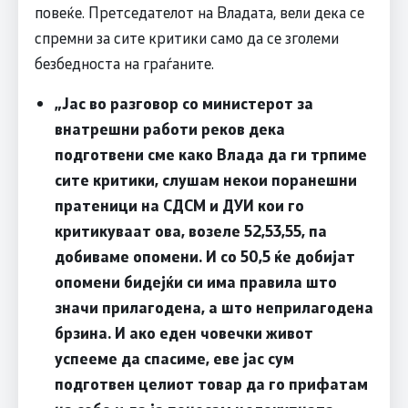
повеќе. Претседателот на Владата, вели дека се
спремни за сите критики само да се зголеми
безбедноста на граѓаните.
„Јас во разговор со министерот за
внатрешни работи реков дека
подготвени сме како Влада да ги трпиме
сите критики, слушам некои поранешни
пратеници на СДСМ и ДУИ кои го
критикуваат ова, возеле 52,53,55, па
добиваме опомени. И со 50,5 ќе добијат
опомени бидејќи си има правила што
значи прилагодена, а што неприлагодена
брзина. И ако еден човечки живот
успееме да спасиме, еве јас сум
подготвен целиот товар да го прифатам