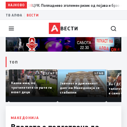
НАЈНОВО
08:38
ЦУК: Попладнево зголемен ризик од појава и брзо ширење 
|
ТВ АЛФА
ВЕСТИ
ВЕСТИ
ТОП
12:50
12:47
12:46
Казни има, но
Јавниот и државниот
Во СДС
удии и
тротинетите се уште ги
долг на Македонија се
талого
возат деца
стабилни
е само
нието
копија
Заев
МАКЕДОНИЈА
Владата е подготвена да