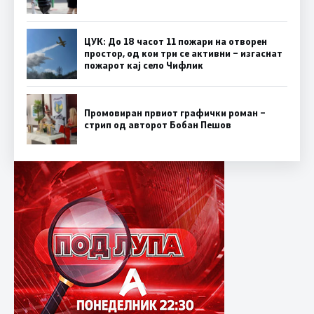
ЦУК: До 18 часот 11 пожари на отворен
простор, од кои три се активни – изгаснат
пожарот кај село Чифлик
Промовиран првиот графички роман –
стрип од авторот Бобан Пешов