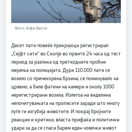
Фото: Алфа Вести
Десет пати повеќе прекршоци регистрирал
„Сејфт сити“ во Скопје во првите 24 часа од тест
период за разлика од претходните пробни
мерења на полицијата. Дури 110.000 пати се
возело со пречекорена брзина, се поминувало на
црвено, а биле фатени на камери и околу 1000
нерегистрирани возила. Излегоа на виделина
непочитувањата на прописите заради што многу
луѓе ги изгубија животите. И покрај бројните
реакции и критики, власта прифаќа и политички
удари за да се спаси барем еден човечки живот