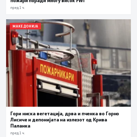
пожари поради многу висок FWI
пред 1 ч.
МАКЕДОНИЈА
Гори ниска вегетација, дрва и пченка во Горно
Лисиче и депонијата на излезот од Крива
Паланка
пред 1 ч.