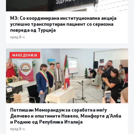
МЗ: Со координирана институционална акција
успешно транспортиран пациент со сериозна
повреда од Турција
пред 8 ч.
МАКЕДОНИЈА
Потпишан Меморандум за соработка меѓу
Делчево и општините Новело, Монфорте д’Алба
и Родино од Република Италија
пред 8 ч.