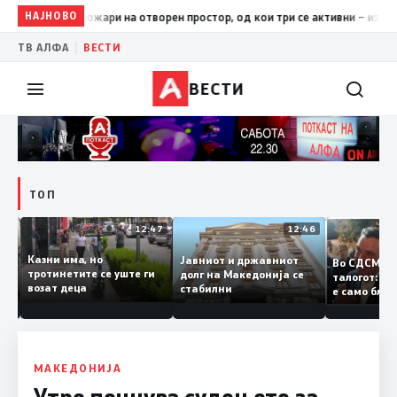
НАЈНОВО
17:42
ЦУК: До 18 часот 11 пожари на отворен простор, од кои
|
ТВ АЛФА
ВЕСТИ
ВЕСТИ
ТОП
12:50
12:47
12:46
Казни има, но
Јавниот и државниот
Во СДСМ 
ии и
тротинетите се уште ги
долг на Македонија се
талогот:
возат деца
стабилни
е само б
ето
копија д
Заев
МАКЕДОНИЈА
Утре почнува судењето за