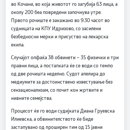
во Кочани, во која животот го загубија 63 лица, а
околу 200 беа повредени започнува утре.
Првото рочиште е закажано во 9:30 часот во
судницата на КПУ Идризово, со засилени
безбедносни мерки и присуство на лекарска
екипа.
Случајот опфаќа 38 обвинети – 35 физички и три
правни лица, а постапката ќе се води со темпо
од две рочишта неделно. Судот апелира до
медиумите за достоинствено известување без
сензационализам, со почит кон жртвите и
нивните семејства.
Процесот ќе го води судијката Диана Груевска
Илиевска, а обвинителството ќе биде
застапувано од проширен тим од 15 јавни