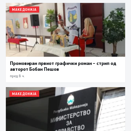
МАКЕДОНИЈА
Промовиран првиот графички роман – стрип од
авторот Бобан Пешов
пред 8 ч.
МАКЕДОНИЈА