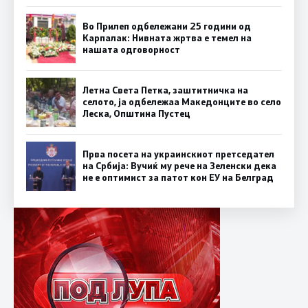
Во Прилеп одбележани 25 години од
Карпалак: Нивната жртва е темел на
нашата одговорност
Летна Света Петка, заштитничка на
селото, ја одбележаа Македонците во село
Леска, Општина Пустец
Прва посета на украинскиот претседател
на Србија: Вучиќ му рече на Зеленски дека
не е оптимист за патот кон ЕУ на Белград