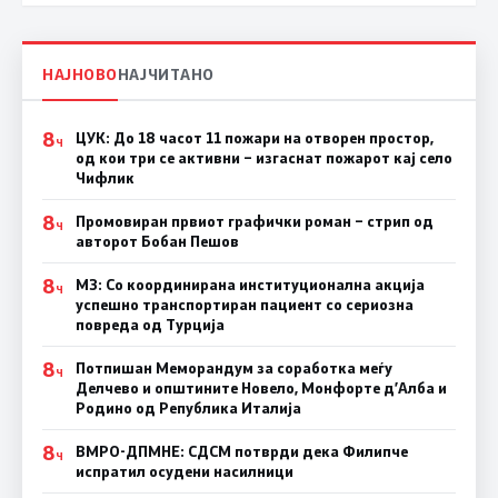
НАЈНОВО
НАЈЧИТАНО
8
ЦУК: До 18 часот 11 пожари на отворен простор,
Ч
од кои три се активни – изгаснат пожарот кај село
Чифлик
8
Промовиран првиот графички роман – стрип од
Ч
авторот Бобан Пешов
8
МЗ: Со координирана институционална акција
Ч
успешно транспортиран пациент со сериозна
повреда од Турција
8
Потпишан Меморандум за соработка меѓу
Ч
Делчево и општините Новело, Монфорте д’Алба и
Родино од Република Италија
8
ВМРО-ДПМНЕ: СДСM потврди дека Филипче
Ч
испратил осудени насилници