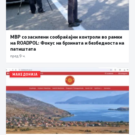
МВР со засилени сообраќајни контроли во рамки
на ROADPOL: Фокус на брзината и безбедноста на
патиштата
пред 9 ч.
МАКЕДОНИЈА