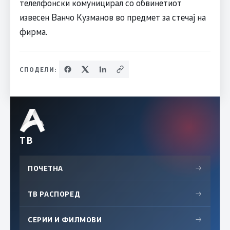
телелфонски комуницирал со обвинетиот
извесен Ванчо Кузманов во предмет за стечај на
фирма.
СПОДЕЛИ:
ТВ
ПОЧЕТНА
→
ТВ РАСПОРЕД
→
СЕРИИ И ФИЛМОВИ
→