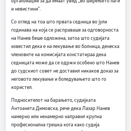
органзиации за да имаат увид „во ширењето лаги
и невистини”.
Со оглед на тоа што првата седница во јули
годинава на која се расправаше за одговорноста
на Нанев беше одложена, затоа што судијата
известил дека е на лекување во болница, денеска
членовите на комисијата констатираа дека
седницата може да се одржи особено што Нанев
до судскиот совет не доставил никаков доказ за
неговото лекување и боледувањето што го
користел.
Подносителот на барањето, судијката
Антоанета Димовска, рече дека Лазар Нанев
намерно или ненамерно направил крупна
професионална грешка кога како судија