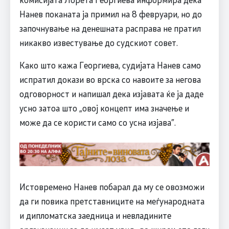
Нанев поканата ја примил на 8 февруари, но до
започнување на денешната расправа не пратил
никакво известување до судскиот совет.
Како што кажа Георгиева, судијата Нанев само
испратил докази во врска со навоите за негова
одговорност и напишал дека изјавата ќе ја даде
усно затоа што „овој концепт има значење и
може да се користи само со усна изјава”.
Истовремено Нанев побарал да му се овозможи
да ги повика претставниците на меѓународната
и дипломатска заедница и невладините