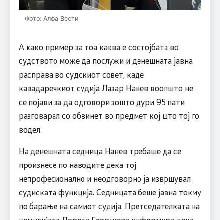
Фото: Алфа Вести
А како пример за тоа каква е состојбата во
судството може да послужи и денешната јавна
расправа во судскиот совет, каде
кавадаречкиот судија Лазар Нанев воопшто не
се појави за да одговори зошто дури 95 пати
разговарал со обвинет во предмет кој што тој го
водел.
На денешната седница Нанев требаше да се
произнесе по наводите дека тој
непрофесионално и неодговорно ја извршувал
судиската функција. Седницата беше јавна токму
по барање на самиот судија. Претседателката на
комисијата Лорета Георгиева информира дека