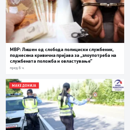
МВР: Лишен од слобода полициски службеник,
поднесена кривична пријава за „злоупотреба на
службената положба и овластување”
пред 8 ч.
МАКЕДОНИЈА