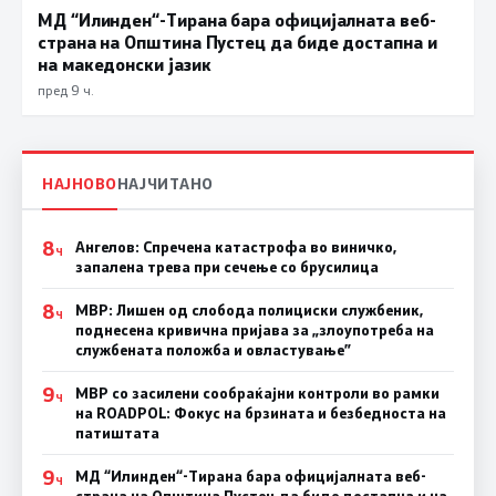
МД “Илинден“-Тирана бара официјалната веб-
страна на Општина Пустец да биде достапна и
на македонски јазик
пред 9 ч.
НАЈНОВО
НАЈЧИТАНО
8
Ангелов: Спречена катастрофа во виничко,
Ч
запалена трева при сечење со брусилица
8
МВР: Лишен од слобода полициски службеник,
Ч
поднесена кривична пријава за „злоупотреба на
службената положба и овластување”
9
МВР со засилени сообраќајни контроли во рамки
Ч
на ROADPOL: Фокус на брзината и безбедноста на
патиштата
9
МД “Илинден“-Тирана бара официјалната веб-
Ч
страна на Општина Пустец да биде достапна и на