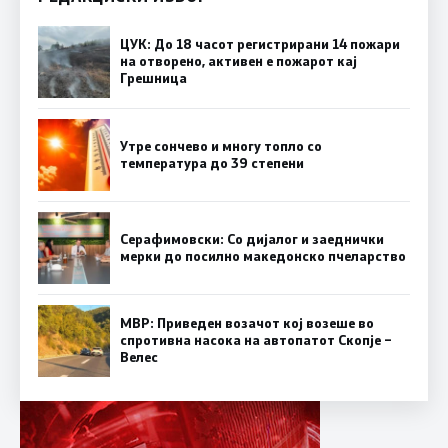
ЦУК: До 18 часот регистрирани 14 пожари
на отворено, активен е пожарот кај
Грешница
Утре сончево и многу топло со
температура до 39 степени
Серафимовски: Со дијалог и заеднички
мерки до посилно македонско пчеларство
МВР: Приведен возачот кој возеше во
спротивна насока на автопатот Скопје –
Велес