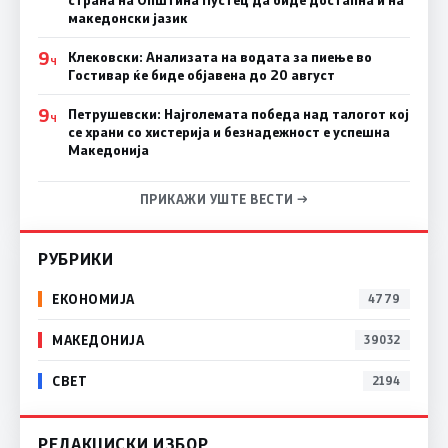
македонски јазик
9
Клековски: Анализата на водата за пиење во
Ч
Гостивар ќе биде објавена до 20 август
9
Петрушевски: Најголемата победа над талогот кој
Ч
се храни со хистерија и безнадежност е успешна
Македонија
ПРИКАЖИ УШТЕ ВЕСТИ →
РУБРИКИ
ЕКОНОМИЈА
4779
МАКЕДОНИЈА
39032
СВЕТ
2194
РЕДАКЦИСКИ ИЗБОР