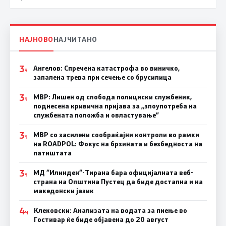
НАЈНОВО
НАЈЧИТАНО
3
Ангелов: Спречена катастрофа во виничко,
Ч
запалена трева при сечење со брусилица
3
МВР: Лишен од слобода полициски службеник,
Ч
поднесена кривична пријава за „злоупотреба на
службената положба и овластување”
3
МВР со засилени сообраќајни контроли во рамки
Ч
на ROADPOL: Фокус на брзината и безбедноста на
патиштата
3
МД “Илинден“-Тирана бара официјалната веб-
Ч
страна на Општина Пустец да биде достапна и на
македонски јазик
4
Клековски: Анализата на водата за пиење во
Ч
Гостивар ќе биде објавена до 20 август