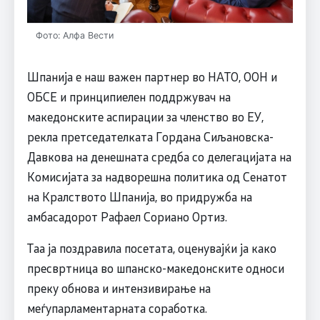
Фото: Алфа Вести
Шпанија е наш важен партнер во НАТО, ООН и
ОБСЕ и принципиелен поддржувач на
македонските аспирации за членство во ЕУ,
рекла претседателката Гордана Сиљановска-
Давкова на денешната средба со делегацијата на
Комисијата за надворешна политика од Сенатот
на Кралството Шпанија, во придружба на
амбасадорот Рафаел Сориано Ортиз.
Таа ја поздравила посетата, оценувајќи ја како
пресвртница во шпанско-македонските односи
преку обнова и интензивирање на
меѓупарламентарната соработка.