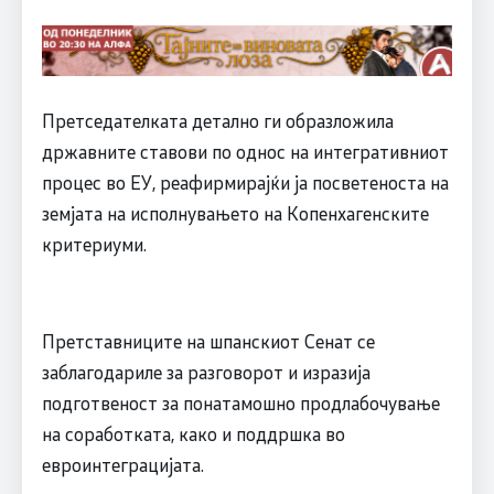
Претседателката детално ги образложила
државните ставови по однос на интегративниот
процес во ЕУ, реафирмирајќи ја посветеноста на
земјата на исполнувањето на Копенхагенските
критериуми.
Претставниците на шпанскиот Сенат се
заблагодариле за разговорот и изразија
подготвеност за понатамошно продлабочување
на соработката, како и поддршка во
евроинтеграцијата.