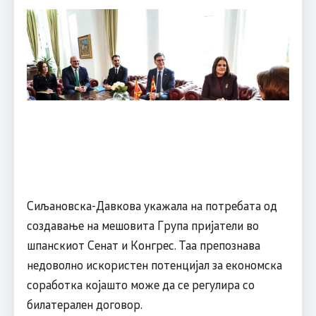
Сиљановска-Давкова укажала на потребата од
создавање на мешовита Група пријатели во
шпанскиот Сенат и Конгрес. Таа препознава
недоволно искористен потенцијал за економска
соработка којашто може да се регулира со
билатерален договор.