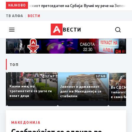
НАЈНОВО
15:29
Прва посета на украинскиот претседател на Србија: Вучи
|
ТВ АЛФА
ВЕСТИ
ВЕСТИ
ТОП
12:50
12:47
12:46
Казни има, но
Јавниот и државниот
Во СДСМ
ии и
тротинетите се уште ги
долг на Македонија се
талогот:
возат деца
стабилни
е само б
ето
копија д
Заев
МАКЕДОНИЈА
Сообраќајот се одвива во