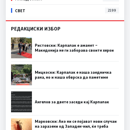
СВЕТ
2199
РЕДАКЦИСКИ ИЗБОР
Ристовски: Карпалак е аманет –
Македонија не ги заборава своите херои
Мицкоски: Карпалак е наша заедничка
рана, но и наша обврска да паметиме
Ангелов за двете заседи кај Карпалак
Марковски: Ако ни се појават нови случаи
на заразени од Западен-нил, ќе треба