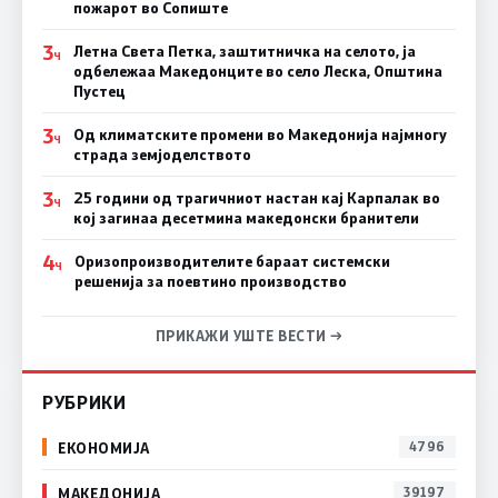
пожарот во Сопиште
3
Летна Света Петка, заштитничка на селото, ја
Ч
одбележаа Македонците во село Леска, Општина
Пустец
3
Од климатските промени во Македонија најмногу
Ч
страда земјоделството
3
25 години од трагичниот настан кај Карпалак во
Ч
кој загинаа десетмина македонски бранители
4
Оризопроизводителите бараат системски
Ч
решенија за поевтино производство
ПРИКАЖИ УШТЕ ВЕСТИ →
РУБРИКИ
ЕКОНОМИЈА
4796
МАКЕДОНИЈА
39197