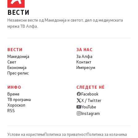
ВЕСТИ
Независни вести од Македонија и светот, дел од медиумската
мрежа ТВ Алфа.
ВЕСТИ
ЗА НАС
Македонија
За Алфа
Свет
Контакт
Економија
Импресум
Прес-релис
ИНФО
СЛЕДЕТЕ НÉ
Време
Facebook
ТВ програма
X / Twitter
Хороскоп
YouTube
RSS
Instagram
Услови на користење
Политика за приватност
Политика за колачиња