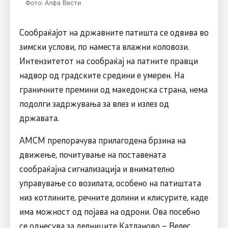
Фото: Алфа Вести
Сообраќајот на државните патишта се одвива во
зимски услови, по наместа влажни коловози.
Интензитетот на сообраќај на патните правци
надвор од градските средини е умерен. На
граничните премини од македонска страна, нема
подолги задржувања за влез и излез од
државата.
АМСМ препорачува прилагодена брзина на
движење, почитување на поставената
сообраќајна сигнализација и внимателно
управување со возилата, особено на патиштата
низ котлините, речните долини и клисурите, каде
има можност од појава на одрони. Ова посебно
се однесува за делниците Катланово – Велес,