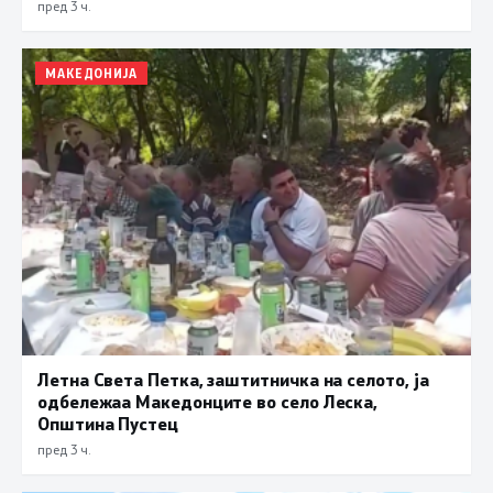
пред 3 ч.
МАКЕДОНИЈА
Летна Света Петка, заштитничка на селото, ја
одбележаа Македонците во село Леска,
Општина Пустец
пред 3 ч.