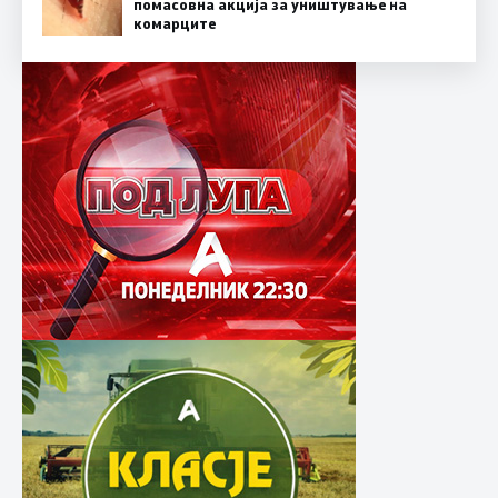
помасовна акција за уништување на
комарците