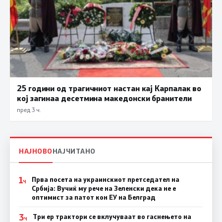
25 години од трагичниот настан кај Карпалак во
кој загинаа десетмина македонски бранители
пред 3 ч.
НАЈНОВО
НАЈЧИТАНО
1
Прва посета на украинскиот претседател на
Ч
Србија: Вучиќ му рече на Зеленски дека не е
оптимист за патот кон ЕУ на Белград
3
Три ер трактори се вклучуваат во гаснењето на
Ч