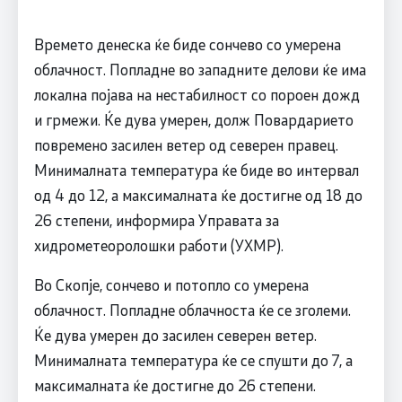
Времето денеска ќе биде сончево со умерена
облачност. Попладне во западните делови ќе има
локална појава на нестабилност со пороен дожд
и грмежи. Ќе дува умерен, долж Повардарието
повремено засилен ветер од северен правец.
Минималната температура ќе биде во интервал
од 4 до 12, а максималната ќе достигне од 18 до
26 степени, информира Управата за
хидрометеоролошки работи (УХМР).
Во Скопје, сончево и потопло со умерена
облачност. Попладне облачноста ќе се зголеми.
Ќе дува умерен до засилен северен ветер.
Минималната температура ќе се спушти до 7, а
максималната ќе достигне до 26 степени.