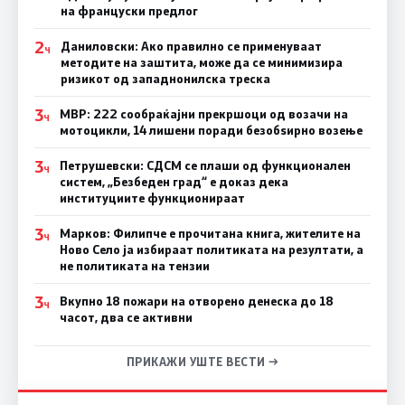
на француски предлог
2
Даниловски: Ако правилно се применуваат
Ч
методите на заштита, може да се минимизира
ризикот од западнонилска треска
3
МВР: 222 сообраќајни прекршоци од возачи на
Ч
мотоцикли, 14 лишени поради безобѕирно возење
3
Петрушевски: СДСМ се плаши од функционален
Ч
систем, „Безбеден град“ е доказ дека
институциите функционираат
3
Марков: Филипче е прочитана книга, жителите на
Ч
Ново Село ја избираат политиката на резултати, а
не политиката на тензии
3
Вкупно 18 пожари на отворено денеска до 18
Ч
часот, два се активни
ПРИКАЖИ УШТЕ ВЕСТИ →