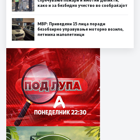
спречување пожари и имотни деликти,
како и за безбедно учество во сообраќајот
МВР: Приведени 15 лица поради
безобѕирно управување моторно возило,
петмина малолетници