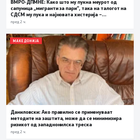
ВМРО-ДПМНЕ: Како што му пукна меурот од
сапуница „мигранти за пари“, така на талогот на
СДСМ му пука и најновата хистерија –
прифаќање на француски предлог
пред 2 ч.
МАКЕДОНИЈА
Даниловски: Ако правилно се применуваат
методите на заштита, може да се минимизира
ризикот од западнонилска треска
пред 2 ч.