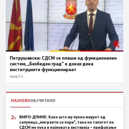
Петрушевски: СДСМ се плаши од функционален
систем, „Безбеден град“ е доказ дека
институциите функционираат
пред 3 ч.
НАЈНОВО
НАЈЧИТАНО
2
ВМРО-ДПМНЕ: Како што му пукна меурот од
Ч
сапуница „мигранти за пари“, така на талогот на
СДСМ му пука и најновата хистерија – прифаќање