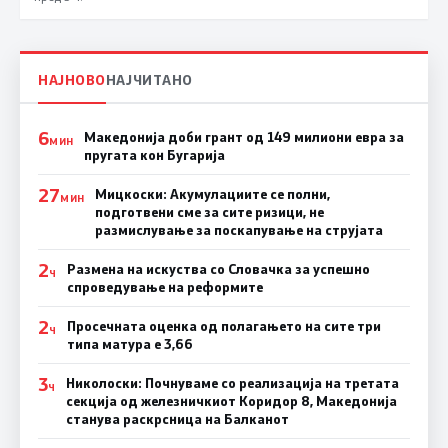
НАЈНОВО
НАЈЧИТАНО
6
Македонија доби грант од 149 милиони евра за
МИН
пругата кон Бугарија
27
Мицкоски: Акумулациите се полни,
МИН
подготвени сме за сите ризици, не
размислување за поскапување на струјата
2
Размена на искуства со Словачка за успешно
Ч
спроведување на реформите
2
Просечната оценка од полагањето на сите три
Ч
типа матура е 3,66
3
Николоски: Почнуваме со реализација на третата
Ч
секција од железничкиот Коридор 8, Македонија
станува раскрсница на Балканот