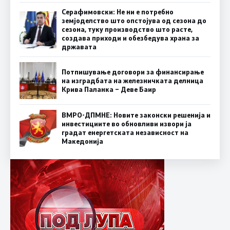
Серафимовски: Не ни е потребно
земјоделство што опстојува од сезона до
сезона, туку производство што расте,
создава приходи и обезбедува храна за
државата
Потпишување договори за финансирање
на изградбата на железничката делница
Крива Паланка – Деве Баир
ВМРО-ДПМНЕ: Новите законски решенија и
инвестициите во обновливи извори ја
градат енергетската независност на
Македонија