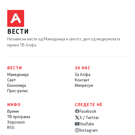
ВЕСТИ
Независни вести од Македонија и светот, дел од медиумската
мрежа ТВ Алфа.
ВЕСТИ
ЗА НАС
Македонија
За Алфа
Свет
Контакт
Економија
Импресум
Прес-релис
ИНФО
СЛЕДЕТЕ НÉ
Време
Facebook
ТВ програма
X / Twitter
Хороскоп
YouTube
RSS
Instagram