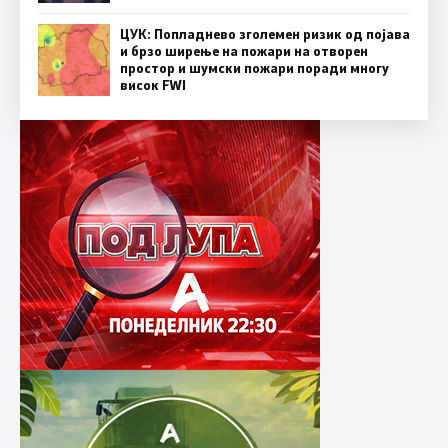
ЦУК: Попладнево зголемен ризик од појава
и брзо ширење на пожари на отворен
простор и шумски пожари поради многу
висок FWI