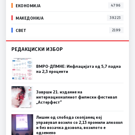
ЕКОНОМИЈА
4796
МАКЕДОНИЈА
39223
СВЕТ
2199
РЕДАКЦИСКИ ИЗБОР
ВМРО-ДПМНЕ: Инфлацијата од 5,7 падна
на 2,3 проценти
Заврши 21. издание на
интернационалниот филмски фестивал
„Астерфест“
Лишен од слобода скопјанец кој
управувал возило со 2,13 промили алкохол
и без возачка дозвола, возилото е
одземено