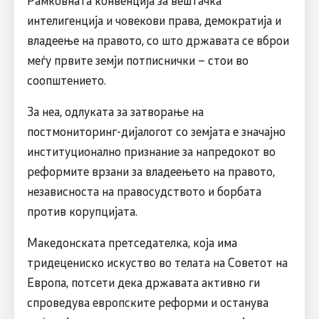
Рамковната конвенција за вештачка
интелигенција и човекови права, демократија и
владеење на правото, со што државата се вброи
меѓу првите земји потписнички – стои во
соопштението.
За неа, одлуката за затворање на
постмониторинг-дијалогот со земјата е значајно
институционално признание за напредокот во
реформите врзани за владеењето на правото,
независноста на правосудството и борбата
против корупцијата.
Македонската претседателка, која има
тридецениско искуство во телата на Советот на
Европа, потсети дека државата активно ги
спроведува европските реформи и останува