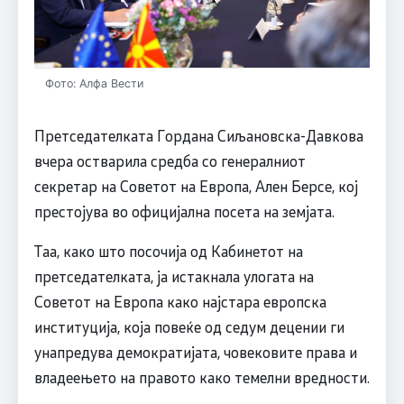
Фото: Алфа Вести
Претседателката Гордана Сиљановска-Давкова
вчера остварила средба со генералниот
секретар на Советот на Европа, Ален Берсе, кој
престојува во официјална посета на земјата.
Таа, како што посочија од Кабинетот на
претседателката, ја истакнала улогата на
Советот на Европа како најстара европска
институција, која повеќе од седум децении ги
унапредува демократијата, човековите права и
владеењето на правото како темелни вредности.