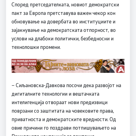
Според претседателката, новиот демократски
пакт за Европа претставува важен чекор кон
обновување на довербата во институциите и
зајакнување на демократската отпорност, во
услови на длабоки политички, безбедносни и
технолошки промени.
– Сиљановска-Давкова посочи дека развојот на
дигиталните технологии и вештачката
интелигенција отвораат нови предизвици
поврзани со заштитата на човековите права,
приватноста и демократските вредности. Од
овие причини го поздрави потпишувањето на