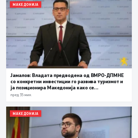
МАКЕДОНИЈА
Јамалов: Владата предводена од ВМРО-ДПМНЕ
со конкретни инвестиции го развива туризмот и
ја позиционира Македонија како се
поатрактивна туристичка дестинација
пред 35 мин.
МАКЕДОНИЈА