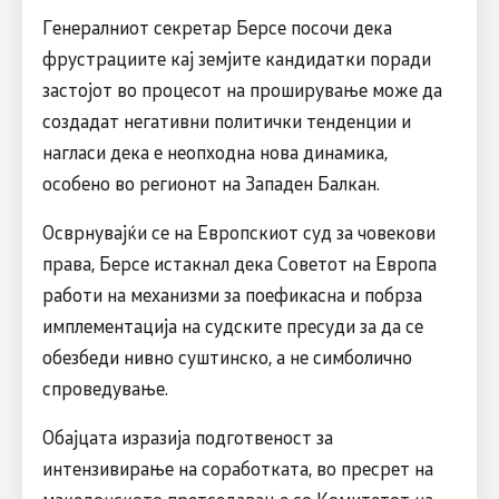
Генералниот секретар Берсе посочи дека
фрустрациите кај земјите кандидатки поради
застојот во процесот на проширување може да
создадат негативни политички тенденции и
нагласи дека е неопходна нова динамика,
особено во регионот на Западен Балкан.
Осврнувајќи се на Европскиот суд за човекови
права, Берсе истакнал дека Советот на Европа
работи на механизми за поефикасна и побрза
имплементација на судските пресуди за да се
обезбеди нивно суштинско, а не симболично
спроведување.
Обајцата изразија подготвеност за
интензивирање на соработката, во пресрет на