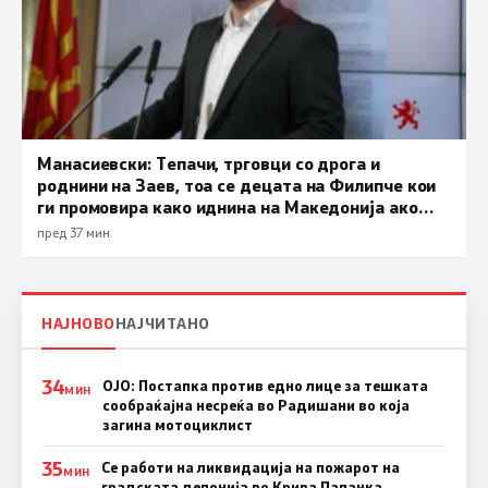
Манасиевски: Тепачи, трговци со дрога и
роднини на Заев, тоа се децата на Филипче кои
ги промoвира како иднина на Македонија ако
дојде на власт
пред 37 мин.
НАЈНОВО
НАЈЧИТАНО
34
ОЈО: Постапка против едно лице за тешката
МИН
сообраќајна несреќа во Радишани во која
загина мотоциклист
35
Се работи на ликвидација на пожарот на
МИН
градската депонија во Крива Паланка