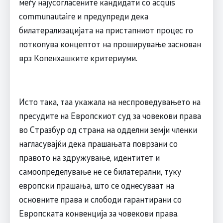
меѓу најусогласените кандидати со acquis
communautaire и предупреди дека
билатерализацијата на пристапниот процес го
поткопува концептот на проширување заснован
врз Копенхашките критериуми.
Исто така, таа укажала на неспроведувањето на
пресудите на Европскиот суд за човекови права
во Стразбур од страна на одделни земји членки
нагласувајќи дека прашањата поврзани со
правото на здружување, идентитет и
самоопределување не се билатерални, туку
европски прашања, што се однесуваат на
основните права и слободи гарантирани со
Европската конвенција за човекови права.