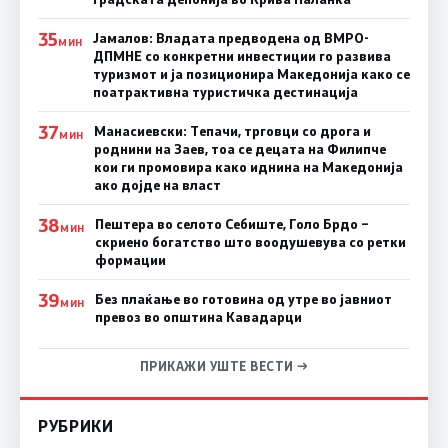
35
Јамалов: Владата предводена од ВМРО-
МИН
ДПМНЕ со конкретни инвестиции го развива
туризмот и ја позиционира Македонија како се
поатрактивна туристичка дестинација
37
Манасиевски: Тепачи, трговци со дрога и
МИН
роднини на Заев, тоа се децата на Филипче
кои ги промoвира како иднина на Македонија
ако дојде на власт
38
Пештера во селото Себиште, Голо Брдо –
МИН
скриено богатство што воодушевува со ретки
формации
39
Без плаќање во готовина од утре во јавниот
МИН
превоз во општина Кавадарци
ПРИКАЖИ УШТЕ ВЕСТИ →
РУБРИКИ