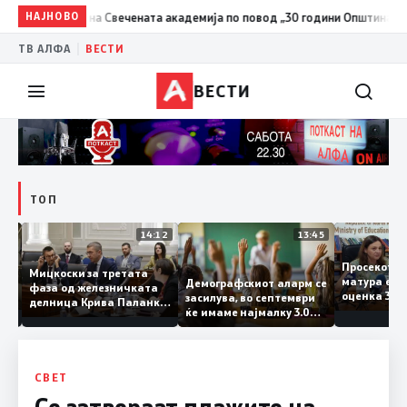
НАЈНОВО
20:24
Сиљановска Давкова на Свечената академија по повод
|
ТВ АЛФА
ВЕСТИ
ВЕСТИ
ТОП
15:20
14:12
13:45
Просеко
Мицкоски за третата
матура е
Демографскиот аларм се
фаза од железничката
: Во
оценка 3
засилува, во септември
делница Крива Паланка
 22
ќе имаме најмалку 3.000
– Деве Баир: Проектот
првачиња помалку
нема да заврши на
половина тунел во слепа
улица, сега имаме
целина
СВЕТ
Се затвораат плажите на