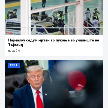
Најмалку седум мртви во пукање во училиште во
Тајланд
пред 9 ч.
СВЕТ