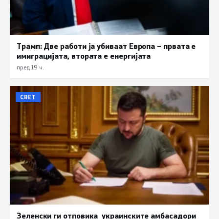
Трамп: Две работи ја убиваат Европа – првата е
имиграцијата, втората е енергијата
пред 19 ч.
СВЕТ
Зеленски ги отповика украинските амбасадори