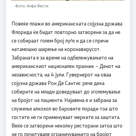
Фото: Алфа Вести
Повеќе плажи во американската сојузна држава
Флорида ќе бидат повторно затворени за да не
се собираат голем број луѓе и да се спречи
натамошно ширење на коронавирусот.
Забраната е за време на одбележувањето на
американскиот национален празник – Денот на
независноста, на 4 јули. Гувернерот на оваа
сојузна држава Рон Де Сантис рече дека
собирите на млади доведуваат до зголемување
на бројот на пациенти. Најавена е и забрана за
служење алкохол во баровите поради тоа што
гостите не ги применуваат мерките за заштита.
Веќе се затворени неколку ресторани затоа што
не го почитувале ограничувањето на бројот