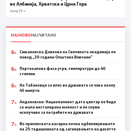
во Албанија, Хрватска и Црна Гора
пред 19 ч.
НАЈНОВО
НАЈЧИТАНО
6
Сиљановска Давкова на Свечената академија по
Ч
повод „30 години Општина Вевчани“
6
Портокалова фаза утре, температури до 40
Ч
степени
6
На Табановце за влез во државата се чека околу
Ч
45 минути
7
Андоновски: Националниот дата центар ќе биде
Ч
со мала инсталирана моќност и ќе служи
исклучиво за потребите на државата
7
Во прилепската касарна почна одбележувањето
Ч
на 25-годишнината од загинувањето на десетте