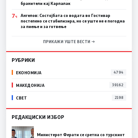
бранители кај Карпалак
7
Ангелов: Состојбата со водата во Гостивар
Ч
постепено се стабилизира, но се уште не е погодна
за пиење и за готвење
ПРИКАЖИ УШТЕ ВЕСТИ →
РУБРИКИ
ЕКОНОМИЈА
4794
МАКЕДОНИЈА
39162
СВЕТ
2198
РЕДАКЦИСКИ ИЗБОР
Министерот Ферати се сретна со турскиот