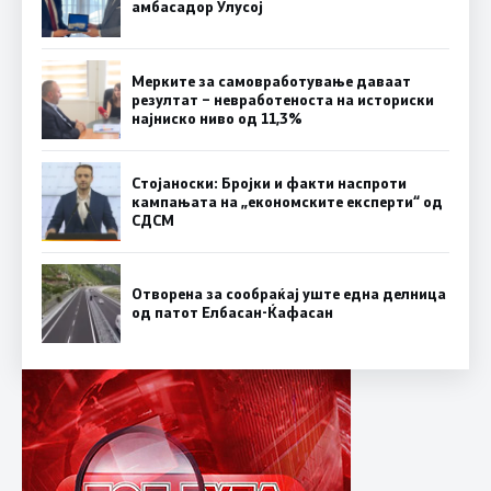
амбасадор Улусој
Мерките за самовработување даваат
резултат – невработеноста на историски
најниско ниво од 11,3%
Стојаноски: Бројки и факти наспроти
кампањата на „економските експерти“ од
СДСM
Отворена за сообраќај уште една делница
од патот Елбасан-Ќафасан