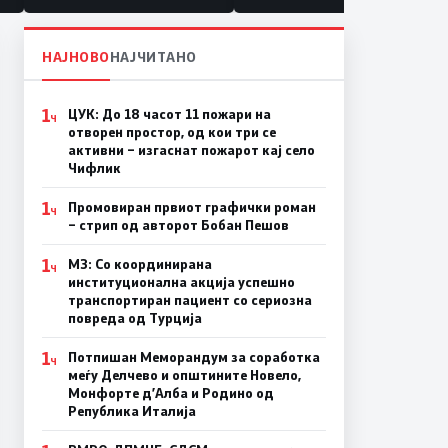
НАЈНОВО
НАЈЧИТАНО
1
ЦУК: До 18 часот 11 пожари на
Ч
отворен простор, од кои три се
активни – изгаснат пожарот кај село
Чифлик
1
Промовиран првиот графички роман
Ч
– стрип од авторот Бобан Пешов
1
МЗ: Со координирана
Ч
институционална акција успешно
транспортиран пациент со сериозна
повреда од Турција
1
Потпишан Меморандум за соработка
Ч
меѓу Делчево и општините Новело,
Монфорте д’Алба и Родино од
Република Италија