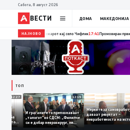
Сабота, 8 август 2026
ВЕСТИ
ДОМА
МАКЕДОНИЈА
НАЈНОВО
17:42
ЦУК: До 18 часот 11 пожари на отворен прос
ТОП
12:27
12:19
Мерките за самовра
уваат: За
И граѓаните го препознаваат
даваат резултат –
ција треба
„талогот“ во СДСМ: „Филипче
невработеноста на 
 домашното
си е добар неврохирург, не
најниско ниво од 11
треба се занимава со