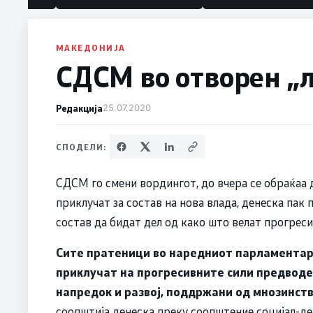
политика“
МАКЕДОНИЈА
СДСМ во отворен „л
Редакција
25.07.2020
СПОДЕЛИ:
СДСМ го смени вордингот, до вчера се обраќаа 
приклучат за состав на нова влада, денеска пак
состав да бидат дел од како што велат прогреси
Сите пратеници во наредниот парламентар
приклучат на прогресивните сили предводе
напредок и развој, поддржани од мнозинст
соопштија денеска преку соопштение социјал-д