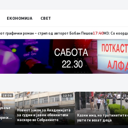
ЕКОНОМИЈА
СВЕТ
тор, од кои три се активни – изгаснат пожарот кај село Чифлик
17:41
Про
18:06
12:50
ботување
Новиот закон за Академијата
за судии и јавни обвинители
Казни има, но тротинети
историски
наскоро во Собранието
уште ги возат деца
,3%