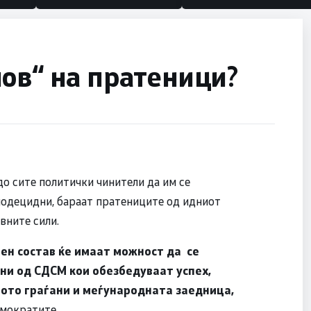
ов“ на пратеници?
до сите политички чинители да им се
 подецидни, бараат пратениците од идниот
вните сили.
ен состав ќе имаат можност да се
ни од СДСМ кои обезбедуваат успех,
вото граѓани и меѓународната заедница,
емократите.