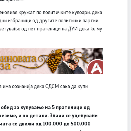
еновиве кружат по политичките кулоари, дека
дни избраници од другите политички партии.
ветување од пет пратеници на ДУИ дека ќе му
 има сознанија дека СДСМ сака да купи
 обид за купување на 5 пратеници од
презиме, и по детали. Значи се уценувани
сумата се движи од 100.000 до 500.000