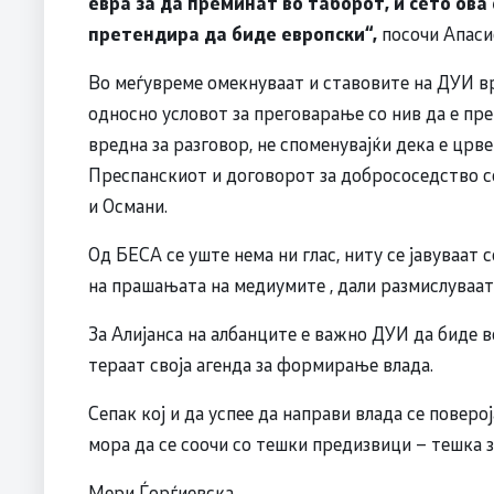
евра за да преминат во таборот, и сето ова
претендира да биде европски“,
посочи Апаси
Во меѓувреме омекнуваат и ставовите на ДУИ вр
односно условот за преговарање со нив да е пре
вредна за разговор, не споменувајќи дека е црв
Преспанскиот и договорот за добрососедство со 
и Османи.
Од БЕСА се уште нема ни глас, ниту се јавуваат
на прашањата на медиумите , дали размислуваат
За Алијанса на албанците е важно ДУИ да биде
тераат своја агенда за формирање влада.
Сепак кој и да успее да направи влада се поверој
мора да се соочи со тешки предизвици – тешка з
Мери Ѓорѓиевска