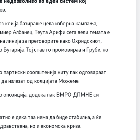
 е недозволиво во еден систем кој
ев.
з кои ја базираше цела изборна кампања,
миер Албанец. Теута Арифи сега вели темата е
ена линија за преговорите како Охридскиот,
Бугарија. Тој став го промовираа и Груби, но
 со партиски соопштенија ниту пак одговараат
 да излезат од колцијата Можеме.
 во опозиција, додека пак ВМРО-ДПМНЕ си
атно е дека таа нема да биде стабилна, а ќе
дравствена, но и економска криза.