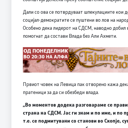
Дали со ова се потврдуваат шпекулациите кои д
социјал-демократите се пуштени во лов на наро
Особено дека лидерот на СДСМ, наводно добил 
помогнат да состави Влада без Али Ахмети.
Првиот човек на Левица пак отворено кажа дека
пратеници за да си обезбеди влада.
„Во моментов додека разговараме се прави
страна на СДСМ. Јас ги знам и по име, и по 
т.е. се подмитувани со станови во Скопје, 