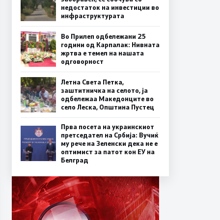
недостаток на инвестиции во
инфраструктурата
Во Прилеп одбележани 25
години од Карпалак: Нивната
жртва е темел на нашата
одговорност
Летна Света Петка,
заштитничка на селото, ја
одбележаа Македонците во
село Леска, Општина Пустец
Прва посета на украинскиот
претседател на Србија: Вучиќ
му рече на Зеленски дека не е
оптимист за патот кон ЕУ на
Белград