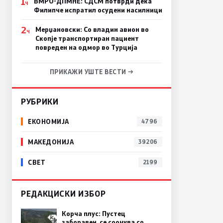
1
ВМРО-ДПМНЕ: СДСM потврди дека
Ч
Филипче испратил осудени насилници
2
Мерџановски: Со владин авион во
Ч
Скопје транспортиран пациент
повреден на одмор во Турција
ПРИКАЖИ УШТЕ ВЕСТИ →
РУБРИКИ
ЕКОНОМИЈА
4796
МАКЕДОНИЈА
39206
СВЕТ
2199
РЕДАКЦИСКИ ИЗБОР
Корча плус: Пустец
заборавен, се соочува со