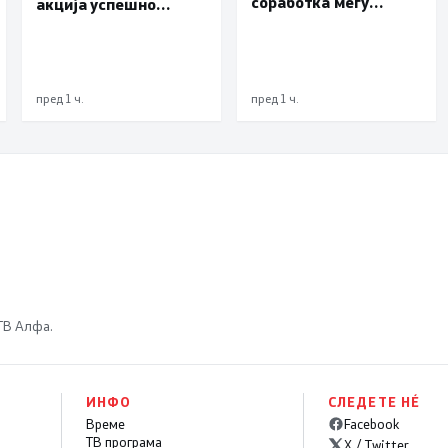
соработка меѓу
акција успешно
Делчево и општините
транспортиран
Новело, Монфорте
пациент со сериозна
д’Алба и Родино од
повреда од Турција
Република Италија
пред 1 ч.
пред 1 ч.
 ТВ Алфа.
ИНФО
СЛЕДЕТЕ НÉ
Време
Facebook
ТВ програма
X / Twitter