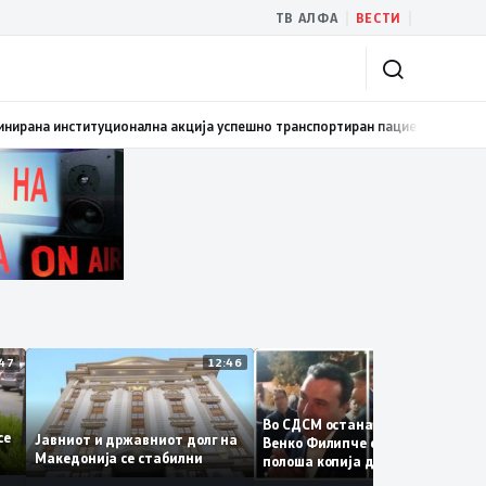
|
|
ТВ АЛФА
ВЕСТИ
мовиран првиот графички роман – стрип од авторот Бобан Пешов
17:40
12:47
12:46
12:3
Во СДСМ остана само талогот
те се
Јавниот и државниот долг на
Венко Филипче е само бледа 
Македонија се стабилни
полоша копија дури и од Зора
Заев