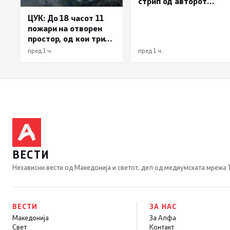
стрип од авторот
Бобан Пешов
ЦУК: До 18 часот 11
пожари на отворен
простор, од кои три
се активни – изгаснат
пред 1 ч.
пред 1 ч.
пожарот кај село
Чифлик
ВЕСТИ
Независни вести од Македонија и светот, дел од медиумската мрежа
ВЕСТИ
ЗА НАС
Македонија
За Алфа
Свет
Контакт