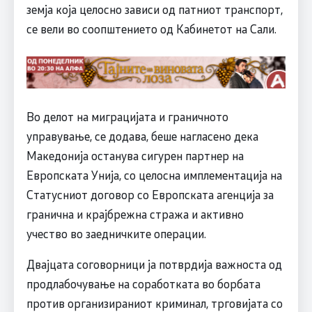
земја која целосно зависи од патниот транспорт,
се вели во соопштението од Кабинетот на Сали.
Во делот на миграцијата и граничното
управување, се додава, беше нагласено дека
Македонија останува сигурен партнер на
Европската Унија, со целосна имплементација на
Статусниот договор со Европската агенција за
гранична и крајбрежна стража и активно
учество во заедничките операции.
Двајцата соговорници ја потврдија важноста од
продлабочување на соработката во борбата
против организираниот криминал, трговијата со