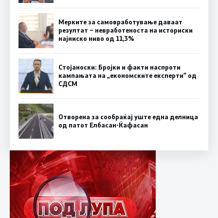
Мерките за самовработување даваат
резултат – невработеноста на историски
најниско ниво од 11,3%
Стојаноски: Бројки и факти наспроти
кампањата на „економските експерти“ од
СДСM
Отворена за сообраќај уште една делница
од патот Елбасан-Ќафасан