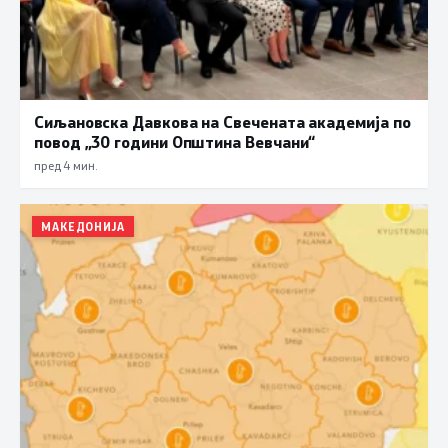
Сиљановска Давкова на Свечената академија по
повод „30 години Општина Вевчани“
пред 4 мин.
МАКЕДОНИЈА