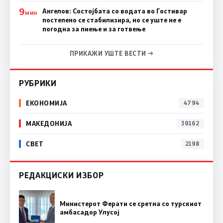
9
Ангелов: Состојбата со водата во Гостивар
МИН
постепено се стабилизира, но се уште не е
погодна за пиење и за готвење
ПРИКАЖИ УШТЕ ВЕСТИ →
РУБРИКИ
ЕКОНОМИЈА
4794
МАКЕДОНИЈА
39162
СВЕТ
2198
РЕДАКЦИСКИ ИЗБОР
Министерот Ферати се сретна со турскиот
амбасадор Улусој