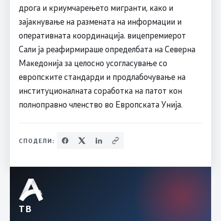
дрога и криумчарењето мигранти, како и
зајакнување на размената на информации и
оперативната координација. вицепремиерот
Сали ја реафирмираше определбата на Северна
Македонија за целосно усогласување со
европските стандарди и продлабочување на
институционалната соработка на патот кон
полноправно членство во Европската Унија.
СПОДЕЛИ:
ТВ