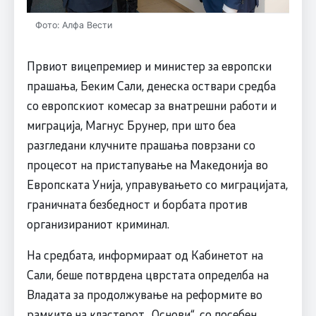
Фото: Алфа Вести
Првиот вицепремиер и министер за европски
прашања, Беким Сали, денеска оствари средба
со европскиот комесар за внатрешни работи и
миграција, Магнус Брунер, при што беа
разгледани клучните прашања поврзани со
процесот на пристапување на Македонија во
Европската Унија, управувањето со миграцијата,
граничната безбедност и борбата против
организираниот криминал.
На средбата, информираат од Кабинетот на
Сали, беше потврдена цврстата определба на
Владата за продолжување на реформите во
рамките на кластерот „Основи“, со посебен