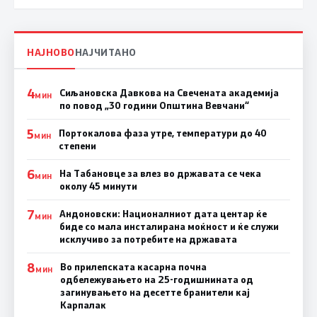
НАЈНОВО
НАЈЧИТАНО
4
Сиљановска Давкова на Свечената академија
МИН
по повод „30 години Општина Вевчани“
5
Портокалова фаза утре, температури до 40
МИН
степени
6
На Табановце за влез во државата се чека
МИН
околу 45 минути
7
Андоновски: Националниот дата центар ќе
МИН
биде со мала инсталирана моќност и ќе служи
исклучиво за потребите на државата
8
Во прилепската касарна почна
МИН
одбележувањето на 25-годишнината од
загинувањето на десетте бранители кај
Карпалак