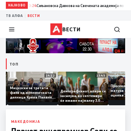
НАЈНОВО
20:24
Сиљановска Давкова на Свечената академија по повод „
|
ТВ АЛФА
ВЕСТИ
ВЕСТИ
ТОП
15:20
14:12
13:45
Просеко
Мицкоски за третата
матура 
Демографскиот аларм се
фаза од железничката
: Во
оценка 
засилува, во септември
делница Крива Паланка
 22
ќе имаме најмалку 3.000
– Деве Баир: Проектот
првачиња помалку
нема да заврши на
половина тунел во слепа
улица, сега имаме
целина
МАКЕДОНИЈА
Првиот вицепремиер Сали се