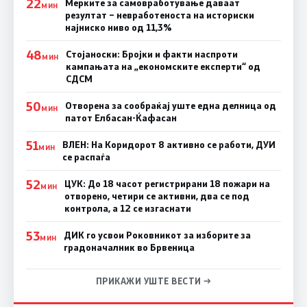
22
Мерките за самовработување даваат
МИН
резултат – невработеноста на историски
најниско ниво од 11,3%
48
Стојаноски: Бројки и факти наспроти
МИН
кампањата на „економските експерти“ од
СДСM
50
Отворена за сообраќај уште една делница од
МИН
патот Елбасан-Ќафасан
51
ВЛЕН: На Коридорот 8 активно се работи, ДУИ
МИН
се распаѓа
52
ЦУК: До 18 часот регистрирани 18 пожари на
МИН
отворено, четири се активни, два се под
контрола, а 12 се изгаснати
53
ДИК го усвои Роковникот за изборите за
МИН
градоначалник во Брвеница
ПРИКАЖИ УШТЕ ВЕСТИ →