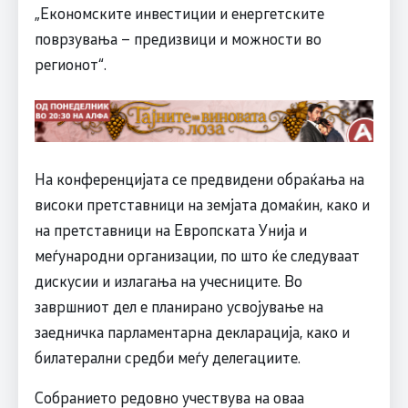
„Економските инвестиции и енергетските
поврзувања – предизвици и можности во
регионот“.
На конференцијата се предвидени обраќања на
високи претставници на земјата домаќин, како и
на претставници на Европската Унија и
меѓународни организации, по што ќе следуваат
дискусии и излагања на учесниците. Во
завршниот дел е планирано усвојување на
заедничка парламентарна декларација, како и
билатерални средби меѓу делегациите.
Собранието редовно учествува на оваа