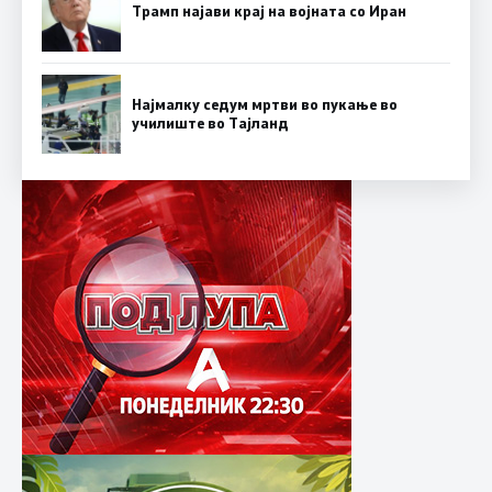
Трамп најави крај на војната со Иран
Најмалку седум мртви во пукање во
училиште во Тајланд