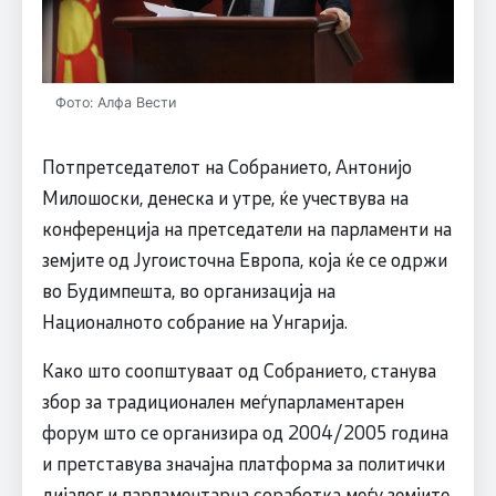
Фото: Алфа Вести
Потпретседателот на Собранието, Антонијо
Милошоски, денеска и утре, ќе учествува на
конференција на претседатели на парламенти на
земјите од Југоисточна Европа, која ќе се одржи
во Будимпешта, во организација на
Националното собрание на Унгарија.
Како што соопштуваат од Собранието, станува
збор за традиционален меѓупарламентарен
форум што се организира од 2004/2005 година
и претставува значајна платформа за политички
дијалог и парламентарна соработка меѓу земјите