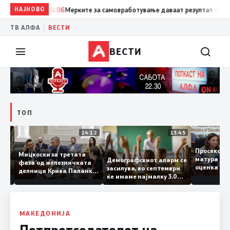
НАЈНОВО
18:06
Мерките за самовработување даваат резултат – неврабо
|
ТВ АЛФА
ВЕСТИ
ВЕСТИ
ТОП
15:20
14:12
13:45
Просеко
Мицкоски за третата
матура 
Демографскиот аларм се
фаза од железничката
: Во
оценка 
засилува, во септември
делница Крива Паланка
 22
ќе имаме најмалку 3.000
– Деве Баир: Проектот
првачиња помалку
нема да заврши на
половина тунел во слепа
улица, сега имаме
целина
МАКЕДОНИЈА
Потпретседателот на