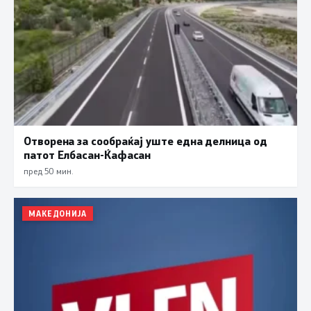
Отворена за сообраќај уште една делница од
патот Елбасан-Ќафасан
пред 50 мин.
МАКЕДОНИЈА