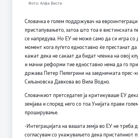
Фото: Алфа Вести
Словачка е голем поддржувач на евроинтеграции
пристапувањето, затоа што тоа е вистинската п
се напредува. Но ЕУ не може само да си игра со 
момент кога луѓето едноставно ќе престанат да
кажат дека не сакаат да бидат членка на овој к
и мачни реформи тие едноставно нема да го при
држава Петер Пелегрини на заедничката прес-к
Сиљановска Давкова во Вила Водно.
Словачкиот претседател ја критикуваше ЕУ дека
земјава и според него со тоа Унијата прави голе
проширување.
-Интеграцијата на вашата земја во ЕУ не треба 
согласувам со укажувањето дека пристапниот про