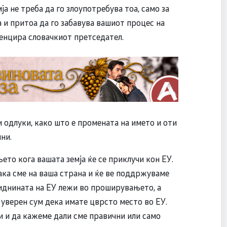
а не треба да го злоупотребува тоа, само за
 и притоа да го забавува вашиот процес на
тенцира словачкиот претседател.
и одлуки, како што е промената на името и оти
ни.
ето кога вашата земја ќе се приклучи кон ЕУ.
чака сме на ваша страна и ќе ве поддржуваме
иднината на ЕУ лежи во проширувањето, а
и уверен сум дека имате цврсто место во ЕУ.
и и да кажеме дали сме правични или само