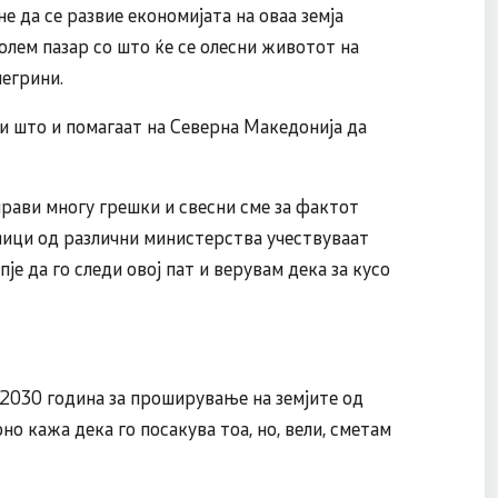
не да се развие економијата на оваа земја
голем пазар со што ќе се олесни животот на
легрини.
ви што и помагаат на Северна Македонија да
прави многу грешки и свесни сме за фактот
ници од различни министерства учествуваат
је да го следи овој пат и верувам дека за кусо
2030 година за проширување на земјите од
но кажа дека го посакува тоа, но, вели, сметам