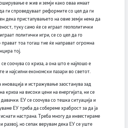
роширување е жив и земји како оваа имаат
 да ги спроведуваат реформите со цел да ги
ен дека пристапувањето на овие земји нема да
еност, туку само ќе се играат геополитички
играат политички игри, се со цел да го
 прават тоа тогаш тие ќе направат огромна
нцира тој.
е соочува со криза, а она што е најлошо е
те и најсилни економски пазари во светот.
за иновација и истражување заостанува зад
на криза на високи цени на енергијата, ни се
давачки. ЕУ се соочува со тешка ситуација и
вуваме ЕУ треба да собереме храброст за да ја
тиснати настрана. Треба многу да инвестираме
 развој, но сепак верувам дека ЕУ се уште