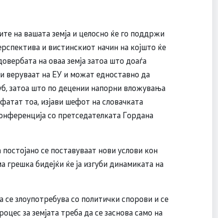
те на вашата земја и целосно ќе го поддржи
ерспектива и вистинскиот начин на којшто ќе
довербата на оваа земја затоа што доаѓа
 и веруваат на ЕУ и можат едноставно да
луб, затоа што по децении напорни вложувања
фатат тоа, изјави шефот на словачката
онференција со претседателката Гордана
 постојано се поставуваат нови услови кон
ма грешка бидејќи ќе ја изгуби динамиката на
да се злоупотребува со политички спорови и се
цес за земјата треба да се заснова само на