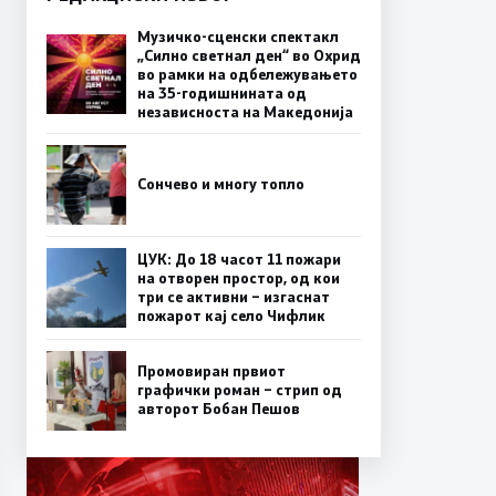
Музичко-сценски спектакл
„Силно светнал ден“ во Охрид
во рамки на одбележувањето
на 35-годишнината од
независноста на Македонија
Сончево и многу топло
ЦУК: До 18 часот 11 пожари
на отворен простор, од кои
три се активни – изгаснат
пожарот кај село Чифлик
Промовиран првиот
графички роман – стрип од
авторот Бобан Пешов