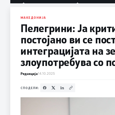
политика“
МАКЕДОНИЈА
Пелегрини: Ја крит
постојано ви се пос
интеграцијата на зе
злоупотребува со п
Редакција
14.10.2025
СПОДЕЛИ: