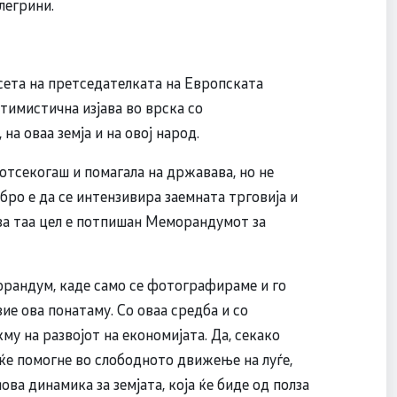
легрини.
осета на претседателката на Европската
птимистична изјава во врска со
на оваа земја и на овој народ.
отсекогаш и помагала на државава, но не
ро е да се интензивира заемната трговија и
 за таа цел е потпишан Меморандумот за
рандум, каде само се фотографираме и го
вие ова понатаму. Со оваа средба и со
у на развојот на економијата. Да, секако
ќе помогне во слободното движење на луѓе,
ова динамика за земјата, која ќе биде од полза