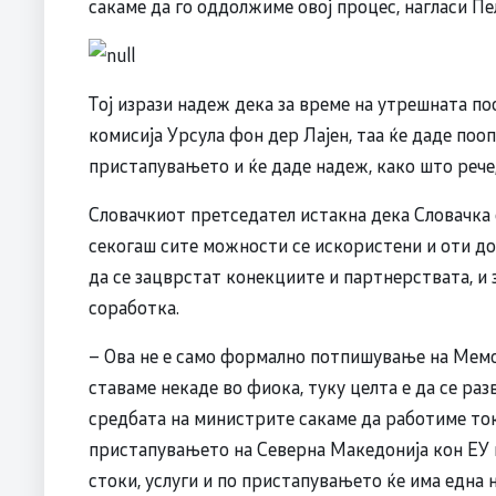
сакаме да го оддолжиме овој процес, нагласи Пе
Тој изрази надеж дека за време на утрешната п
комисија Урсула фон дер Лајен, таа ќе даде поо
пристапувањето и ќе даде надеж, како што рече, 
Словачкиот претседател истакна дека Словачка 
секогаш сите можности се искористени и оти доб
да се зацврстат конекциите и партнерствата, и
соработка.
– Ова не е само формално потпишување на Мемо
ставаме некаде во фиока, туку целта е да се раз
средбата на министрите сакаме да работиме токм
пристапувањето на Северна Македонија кон ЕУ 
стоки, услуги и по пристапувањето ќе има една н