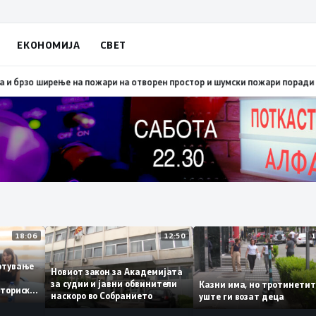
ЕКОНОМИЈА
СВЕТ
о ширење на пожари на отворен простор и шумски пожари поради многу в
18:06
12:50
вработување
Новиот закон за Академијата
–
за судии и јавни обвинители
Казни има, но тротин
на историски
наскоро во Собранието
уште ги возат деца
 11,3%