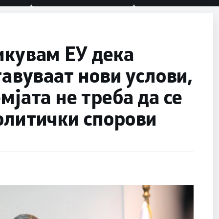
икувам ЕУ дека
тавуваат нови услови,
мјата не треба да се
олитички спорови