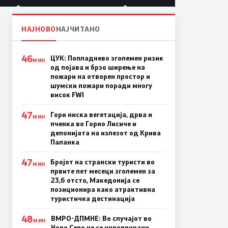
НАЈНОВО
НАЈЧИТАНО
46
ЦУК: Попладнево зголемен ризик
МИН
од појава и брзо ширење на
пожари на отворен простор и
шумски пожари поради многу
висок FWI
47
Гори ниска вегетација, дрва и
МИН
пченка во Горно Лисиче и
депонијата на излезот од Крива
Паланка
47
Бројот на странски туристи во
МИН
првите пет месеци зголемен за
23,6 отсто, Македонија се
позиционира како атрактивна
туристичка дестинација
48
ВМРО-ДПМНЕ: Во случајот во
МИН
Ново Село не се инволвирани