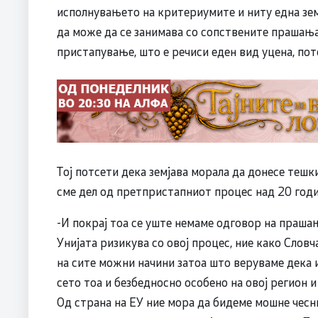
исполнувањето на критериумите и ниту една земј
да може да се занимава со сопствените прашања
пристапување, што е речиси еден вид уцена, по
Тој потсети дека земјава морала да донесе тешк
сме дел од претпристапниот процес над 20 годи
-И покрај тоа се уште немаме одговор на прашањ
Унијата ризикува со овој процес, ние како Слов
на сите можни начини затоа што веруваме дека 
сето тоа и безбедносно особено на овој регион 
Од страна на ЕУ ние мора да бидеме мошне чесн