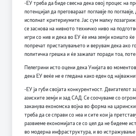
-ЕУ треба да биде свесна дека овој процес на п
потенцијал да преговараат поглавје по поглавје,
исполнат критериумите. Јас сум малку позагриж
се заснова на нивното техничко ниво на подготв
игри со нив и дека во ЕУ ќе има земји коишто ќе 
попречат пристапувањето и верувам дека ако го
политичка грешка и ќе зажалат поради тоа, поте
Пелегрини исто оцени дека Унијата во моментов с
дека ЕУ веќе не е гледана како еден од најважни
-ЕУ ја губи својата конкурентност. Двигателот 
азиските земји и зад САД. Се соочуваме со огром
заканува економска војна во форма на царински 
треба да се справи со неа и сите кои ја претста
развиеме економијата се со цел да не бидеме ис
во модерна инфраструктура, и во истражување и