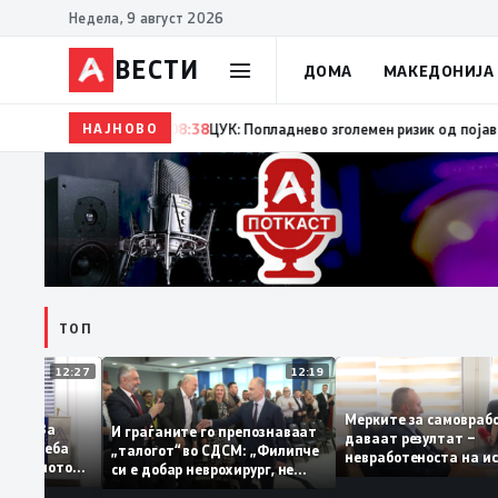
Недела, 9 август 2026
ВЕСТИ
ДОМА
МАКЕДОНИЈА
НАЈНОВО
08:38
ЦУК: Попладнево зголемен ризик од појава и брз
ТОП
12:27
12:19
Мерките за само
абруваат: За
И граѓаните го препознаваат
даваат резултат 
флација треба
„талогот“ во СДСМ: „Филипче
невработеноста 
 на домашното
си е добар неврохирург, не
најниско ниво од
о
треба се занимава со