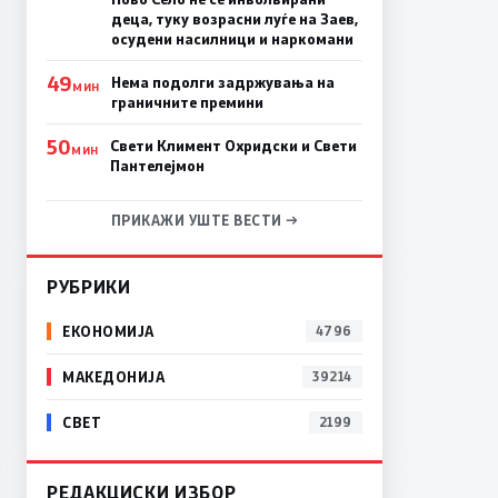
деца, туку возрасни луѓе на Заев,
осудени насилници и наркомани
49
Нема подолги задржувања на
МИН
граничните премини
50
Свети Климент Охридски и Свети
МИН
Пантелејмон
ПРИКАЖИ УШТЕ ВЕСТИ →
РУБРИКИ
ЕКОНОМИЈА
4796
МАКЕДОНИЈА
39214
СВЕТ
2199
РЕДАКЦИСКИ ИЗБОР