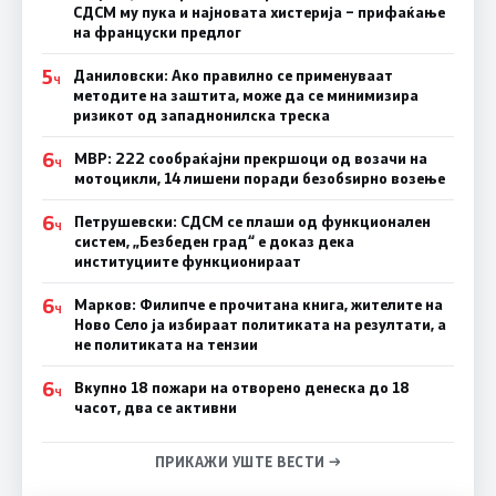
СДСМ му пука и најновата хистерија – прифаќање
на француски предлог
5
Даниловски: Ако правилно се применуваат
Ч
методите на заштита, може да се минимизира
ризикот од западнонилска треска
6
МВР: 222 сообраќајни прекршоци од возачи на
Ч
мотоцикли, 14 лишени поради безобѕирно возење
6
Петрушевски: СДСМ се плаши од функционален
Ч
систем, „Безбеден град“ е доказ дека
институциите функционираат
6
Марков: Филипче е прочитана книга, жителите на
Ч
Ново Село ја избираат политиката на резултати, а
не политиката на тензии
6
Вкупно 18 пожари на отворено денеска до 18
Ч
часот, два се активни
ПРИКАЖИ УШТЕ ВЕСТИ →