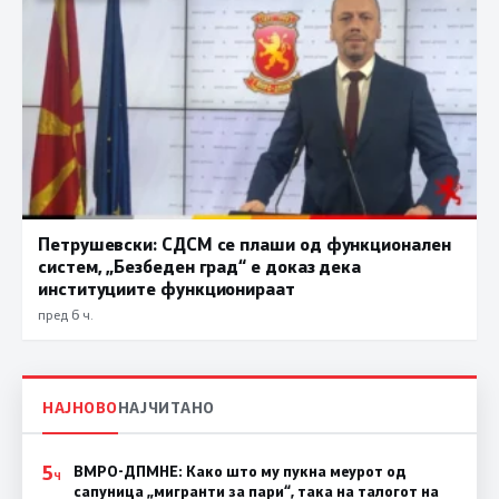
Петрушевски: СДСМ се плаши од функционален
систем, „Безбеден град“ е доказ дека
институциите функционираат
пред 6 ч.
НАЈНОВО
НАЈЧИТАНО
5
ВМРО-ДПМНЕ: Како што му пукна меурот од
Ч
сапуница „мигранти за пари“, така на талогот на