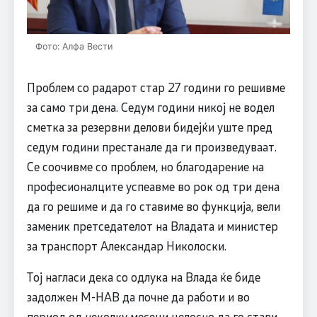
Фото: Алфа Вести
Проблем со радарот стар 27 години го решивме
за само три дена. Седум години никој не водел
сметка за резервни делови бидејќи уште пред
седум години престанале да ги произведуваат.
Се соочивме со проблем, но благодарение на
професионалците успеавме во рок од три дена
да го решиме и да го ставиме во функција, вели
заменик претседателот на Владата и министер
за транспорт Александар Николоски.
Тој нагласи дека со одлука на Влада ќе биде
задолжен М-НАВ да почне да работи и во
период од неколку месеци целосно да го стави