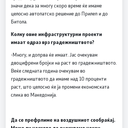
значи дека за многу скоро време ќе имаме
целосно автопатско решение до Прилеп и до
Битола.
Колку овие инфраструктурни проекти
имаат одраз врз градежништвото?
-Многу, и допрва ќе имаат. Јас очекувам
двоцифрени бројки на раст во градежништвото.
Веќе следната година очекувам во
градежништвото да имаме над 10 проценти
раст, што целосно ќе ја промени економската
слика во Македонија.
Да се префрлиме на воздушниот сообраќај.
Може ли наскоро да очекуваме некои