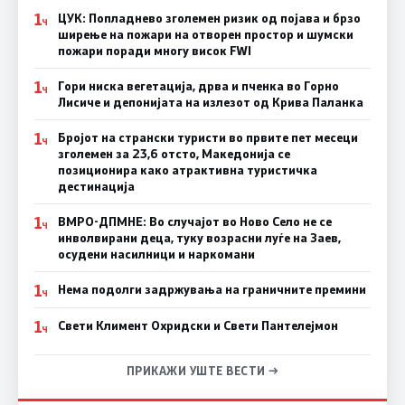
1
ЦУК: Попладнево зголемен ризик од појава и брзо
Ч
ширење на пожари на отворен простор и шумски
пожари поради многу висок FWI
1
Гори ниска вегетација, дрва и пченка во Горно
Ч
Лисиче и депонијата на излезот од Крива Паланка
1
Бројот на странски туристи во првите пет месеци
Ч
зголемен за 23,6 отсто, Македонија се
позиционира како атрактивна туристичка
дестинација
1
ВМРО-ДПМНЕ: Во случајот во Ново Село не се
Ч
инволвирани деца, туку возрасни луѓе на Заев,
осудени насилници и наркомани
1
Нема подолги задржувања на граничните премини
Ч
1
Свети Климент Охридски и Свети Пантелејмон
Ч
ПРИКАЖИ УШТЕ ВЕСТИ →