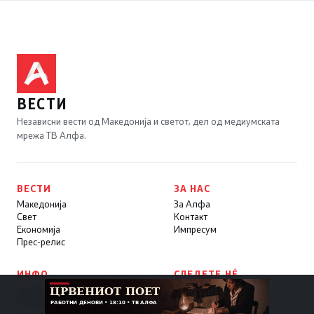
ВЕСТИ
Независни вести од Македонија и светот, дел од медиумската
мрежа ТВ Алфа.
ВЕСТИ
ЗА НАС
Македонија
За Алфа
Свет
Контакт
Економија
Импресум
Прес-релис
ИНФО
СЛЕДЕТЕ НÉ
Време
Facebook
ТВ програма
X / Twitter