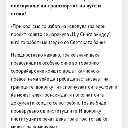
олеснување на транспортот на луѓе и
стоки?
-При крај сме со избор на изведувач за еден
проект којшто се нарекува „Њу Сингл виндоу“,
што го работиме заедно со Светската банка.
Наједноставно кажано, тоа ќе значи дека
превозниците особено оние во товарниот
сообраќај, оние коишто вршат камионски
превоз, нема веќе да треба да застануваат на
границите, доколку ги исполнуваат сите услови и
ќе можат електронски да ги пополнат сите
документи коишто се потребни. Тоа ќе биде
проверувано од институциите. И доколку
институциите речат дека тоа е тоа, тогаш ќе
можат да поминуваат.