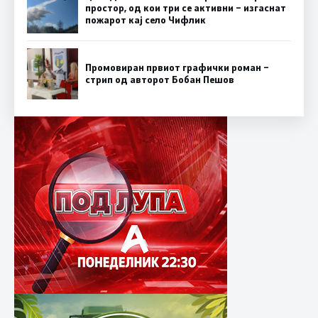
простор, од кои три се активни – изгаснат
пожарот кај село Чифлик
Промовиран првиот графички роман –
стрип од авторот Бобан Пешов