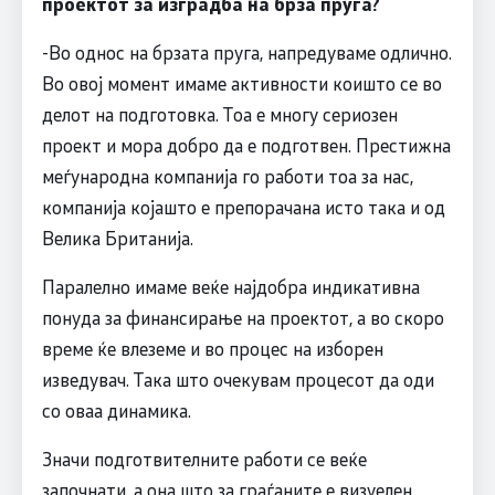
проектот за изградба на брза пруга?
-Во однос на брзата пруга, напредуваме одлично.
Во овој момент имаме активности коишто се во
делот на подготовка. Тоа е многу сериозен
проект и мора добро да е подготвен. Престижна
меѓународна компанија го работи тоа за нас,
компанија којашто е препорачана исто така и од
Велика Британија.
Паралелно имаме веќе најдобра индикативна
понуда за финансирање на проектот, а во скоро
време ќе влеземе и во процес на изборен
изведувач. Така што очекувам процесот да оди
со оваа динамика.
Значи подготвителните работи се веќе
започнати, а она што за граѓаните е визуелен