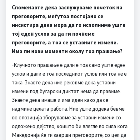
Споменавте дека заслужуваме почеток на
преговорите, меѓутоа постојано се
инсистира дека мора да го исполниме уште
тој еден услов за да ги почнеме
преговорите, а тоа се уставните измени.
Има ли нови моменти околу тоа прашање?
-Клучното прашање е дали е тоа само уште еден
услов и дали е тоа последниот услов или тоа не е
така. Знаете дека ние рековме дека уставни
измени под бугарски диктат нема да правиме.
Знаете дека имаше и има идеи како да се
надмине целата работа. Ние уште додека бевме
во опозиција зборувавме за уставни измени со
одложено дејство, коишто би влегле во сила кога
Македонија ќе ги заврши преговорите, со цел да