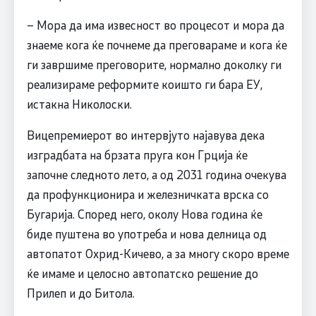
– Мора да има извесност во процесот и мора да
знаеме кога ќе почнеме да преговараме и кога ќе
ги завршиме преговорите, нормално доколку ги
реализираме реформите коишто ги бара ЕУ,
истакна Николоски.
Вицепремиерот во интервјуто најавува дека
изградбата на брзата пруга кон Грција ќе
започне следното лето, а од 2031 година очекува
да профункционира и железничката врска со
Бугарија. Според него, околу Нова година ќе
биде пуштена во употреба и нова делница од
автопатот Охрид-Кичево, а за многу скоро време
ќе имаме и целосно автопатско решение до
Прилеп и до Битола.