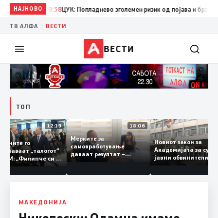
НАЈНОВО
08:38
ЦУК: Попладнево зголемен ризик од појава и брзо ширење 
|
ТВ АЛФА
ВЕСТИ
ВЕСТИ
ТОП
12:19
18:06
Мерките за
Новиот закон за
И граѓаните го
самовработување
Академијата за 
препознаваат „талогот“
даваат резултат –
јавни обвините
во СДСМ: „Филипче си е
невработеноста на
наскоро во Собр
добар неврохирург, не
историски најниско ниво
треба се занимава со
од 11,3%
политика“
МАКЕДОНИЈА
Николоски: Одамна имаме