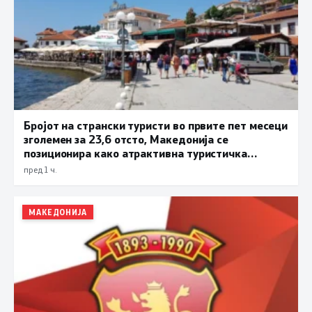
Бројот на странски туристи во првите пет месеци
зголемен за 23,6 отсто, Македонија се
позиционира како атрактивна туристичка
дестинација
пред 1 ч.
МАКЕДОНИЈА