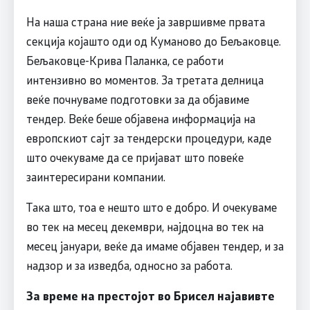
На наша страна ние веќе ја завршивме првата
секција којашто оди од Куманово до Бељаковце.
Бељаковце-Крива Паланка, се работи
интензивно во моментов. За третата делница
веќе почнуваме подготовки за да објавиме
тендер. Веќе беше објавена информација на
европскиот сајт за тендерски процедури, каде
што очекуваме да се пријават што повеќе
заинтересирани компании.
Така што, тоа е нешто што е добро. И очекуваме
во тек на месец декември, најдоцна во тек на
месец јануари, веќе да имаме објавен тендер, и за
надзор и за изведба, односно за работа.
За време на престојот во Брисел најавивте