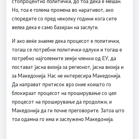
стопроцентно политички, до тоа дека е мешан.
Но, тоа е голема промена во наративот, ако
споредите со пред неколку години кога сите
велеа дека е само базиран на заслуги.
И ако веќе знаеме дека процесот е политички,
тогаш се потребни политички одлуки и тогаш е
потребно најголемите земји членки од ЕУ, да
постават јасна визија за регионот, јасна визија и
за Македонија. Нас не интересира Македонија.
Да направат притисок врз оние коишто го
блокираат процесот на проширување со цел
процесот на проширување да продолжи, и
Македонија да ги почне преговорите. Затоа што
тоа одамна го има и заслужено Македонија.