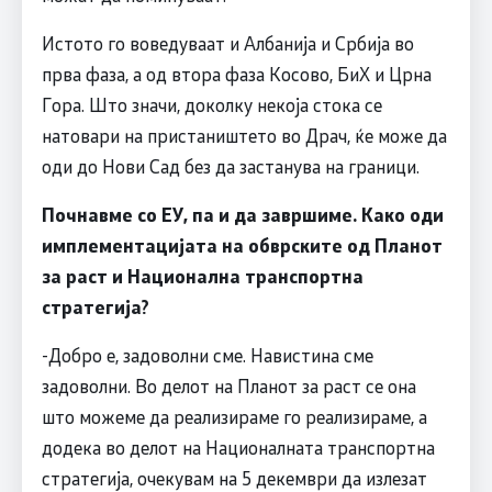
Истото го воведуваат и Албанија и Србија во
прва фаза, а од втора фаза Косово, БиХ и Црна
Гора. Што значи, доколку некоја стока се
натовари на пристаништето во Драч, ќе може да
оди до Нови Сад без да застанува на граници.
Почнавме со ЕУ, па и да завршиме. Како оди
имплементацијата на обврските од Планот
за раст и Национална транспортна
стратегија?
-Добро е, задоволни сме. Навистина сме
задоволни. Во делот на Планот за раст се она
што можеме да реализираме го реализираме, а
додека во делот на Националната транспортна
стратегија, очекувам на 5 декември да излезат