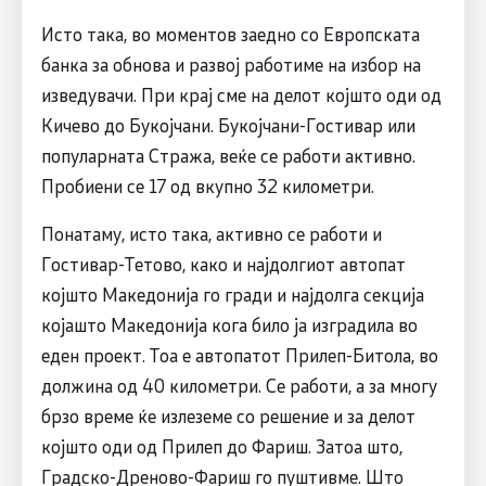
Исто така, во моментов заедно со Европската
банка за обнова и развој работиме на избор на
изведувачи. При крај сме на делот којшто оди од
Кичево до Букојчани. Букојчани-Гостивар или
популарната Стража, веќе се работи активно.
Пробиени се 17 од вкупно 32 километри.
Понатаму, исто така, активно се работи и
Гостивар-Тетово, како и најдолгиот автопат
којшто Македонија го гради и најдолга секција
којашто Македонија кога било ја изградила во
еден проект. Тоа е автопатот Прилеп-Битола, во
должина од 40 километри. Се работи, а за многу
брзо време ќе излеземе со решение и за делот
којшто оди од Прилеп до Фариш. Затоа што,
Градско-Дреново-Фариш го пуштивме. Што