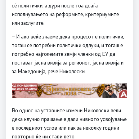
сè политички, а дури после тоа доаѓа
исполнувањето на реформите, критериумите
или заслугите.
– И ако веќе знаеме дека процесот е политички,
тогаш се потребни политички одлуки, и тогаш е
потребно најголемите земји членки од ЕУ да
постават јасна визија за регионот, јасна визија и
за Македонија, рече Николоски.
Во однос на уставните измени Николоски вели
дека клучно прашање е дали нивното усвојување
е последниот услов или пак за неколку години
повторно ќе ни стави вето.