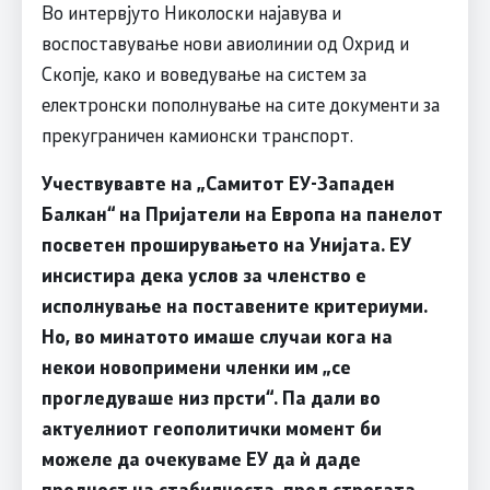
Во интервјуто Николоски најавува и
воспоставување нови авиолинии од Охрид и
Скопје, како и воведување на систем за
електронски пополнување на сите документи за
прекуграничен камионски транспорт.
Учествувавте на „Самитот ЕУ-Западен
Балкан“ на Пријатели на Европа на панелот
посветен проширувањето на Унијата. ЕУ
инсистира дека услов за членство е
исполнување на поставените критериуми.
Но, во минатото имаше случаи кога на
некои новопримени членки им „се
прогледуваше низ прсти“. Па дали во
актуелниот геополитички момент би
можеле да очекуваме ЕУ да ѝ даде
предност на стабилноста, пред строгата