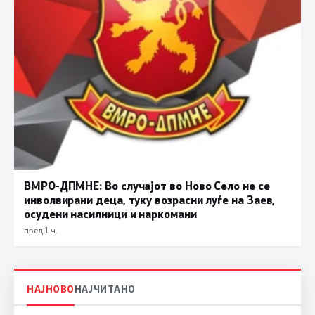
ВМРО-ДПМНЕ: Во случајот во Ново Село не се
инволвирани деца, туку возрасни луѓе на Заев,
осудени насилници и наркомани
пред 1 ч.
НАЈНОВО
НАЈЧИТАНО