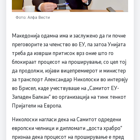
Фото: Алфа Вести
Македонија одамна има и заслужено да ги почне
преговорите за членство во ЕУ, па затоа Унијата
треба да изврши притисок врз оние што го
блокираат процесот на проширување, со цел тој
да продолжи, изјави вицепремиерот и министер
за транспорт Александар Николоски во интервју
во Брисел, каде учествуваше на „Самитот ЕУ-
Западен Балкан“ во организација на тинк тенкот
Пријатели на Европа.
Николоски нагласи дека на Самитот одредени
европски челници и дипломати „доста храбро“
признаа дека процесот на проширување е пред