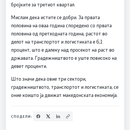
бројките за третиот квартал.
Мислам дека истите се добри. За првата
половина на оваа година споредено со првата
половина од претходната година, растот во
делот на транспортот и логистиката е 6,1
процент, што е далеку над просекот на раст во
државата. Градежништвото е уште повисоко на
девет проценти.
Што значи дека овие три сектори,
градежништвото, транспортот и логистиката, се
оние коишто ја движат македонската економија.
СПОДЕЛИ: