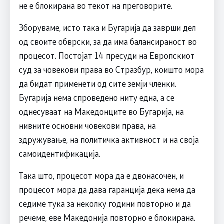
не е блокирана во текот на преговорите.
Зборуваме, исто така и Бугарија да заврши дел
од своите обврски, за да има балансираност во
процесот. Постојат 14 пресуди на Европскиот
суд за човекови права во Стразбур, коишто мора
да бидат применети од сите земји членки.
Бугарија нема спроведено ниту една, а се
однесуваат на Македонците во Бугарија, на
нивните основни човекови права, на
здружување, на политичка активност и на своја
самоидентификација.
Така што, процесот мора да е двонасочен, и
процесот мора да дава гаранција дека нема да
седиме тука за неколку години повторно и да
речеме, еве Македонија повторно е блокирана.