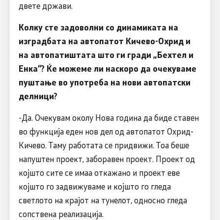
двете држави.
Колку сте задоволни со динамиката на
изградбата на автопатот Кичево-Охрид и
на автопатиштата што ги гради „Бехтел и
Енка“? Ќе можеме ли наскоро да очекуваме
пуштање во употреба на нови автопатски
делници?
-Да. Очекувам околу Нова година да биде ставен
во функција еден нов дел од автопатот Охрид-
Кичево. Таму работата се придвижи. Тоа беше
напуштен проект, заборавен проект. Проект од
којшто сите се имаа откажано и проект еве
којшто го задвижуваме и којшто го гледа
светлото на крајот на тунелот, односно гледа
сопствена реализација.