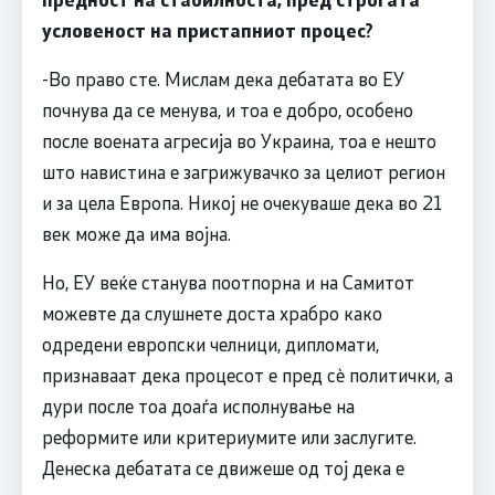
условеност на пристапниот процес?
-Во право сте. Мислам дека дебатата во ЕУ
почнува да се менува, и тоа е добро, особено
после воената агресија во Украина, тоа е нешто
што навистина е загрижувачко за целиот регион
и за цела Европа. Никој не очекуваше дека во 21
век може да има војна.
Но, ЕУ веќе станува поотпорна и на Самитот
можевте да слушнете доста храбро како
одредени европски челници, дипломати,
признаваат дека процесот е пред сè политички, а
дури после тоа доаѓа исполнување на
реформите или критериумите или заслугите.
Денеска дебатата се движеше од тој дека е