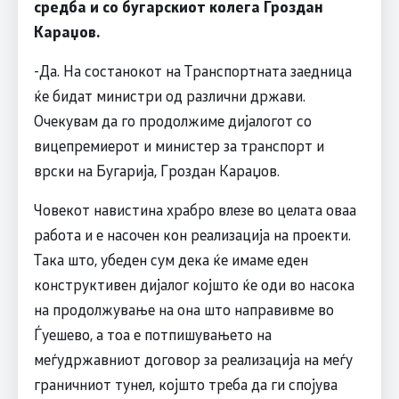
средба и со бугарскиот колега Гроздан
Караџов.
-Да. На состанокот на Tранспортната заедница
ќе бидат министри од различни држави.
Очекувам да го продолжиме дијалогот со
вицепремиерот и министер за транспорт и
врски на Бугарија, Гроздан Караџов.
Човекот навистина храбро влезе во целата оваа
работа и е насочен кон реализација на проекти.
Така што, убеден сум дека ќе имаме еден
конструктивен дијалог којшто ќе оди во насока
на продолжување на она што направивме во
Ѓуешево, а тоа е потпишувањето на
меѓудржавниот договор за реализација на меѓу
граничниот тунел, којшто треба да ги спојува