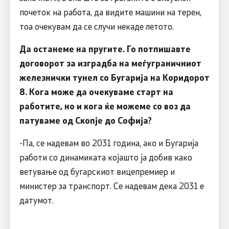
почеток на работа, да видите машини на терен,
тоа очекувам да се случи некаде летото.
Да останеме на пругите. Го потпишавте
договорот за изградба на меѓуграничниот
железнички тунел со Бугарија на Коридорот
8. Кога може да очекуваме старт на
работите, но и кога ќе можеме со воз да
патуваме од Скопје до Софија?
-Па, се надевам во 2031 година, ако и Бугарија
работи со динамиката којашто ја добив како
ветување од бугарскиот вицепремиер и
министер за транспорт. Се надевам дека 2031 е
датумот.