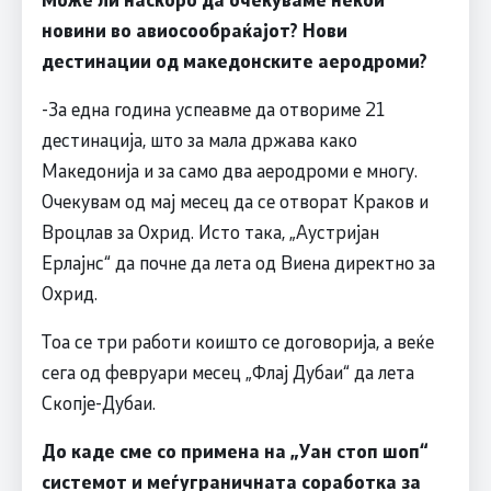
новини во авиосообраќајот? Нови
дестинации од македонските аеродроми?
-За една година успеавме да отвориме 21
дестинација, што за мала држава како
Македонија и за само два аеродроми е многу.
Очекувам од мај месец да се отворат Краков и
Вроцлав за Охрид. Исто така, „Аустријан
Ерлајнс“ да почне да лета од Виена директно за
Охрид.
Тоа се три работи коишто се договорија, а веќе
сега од февруари месец „Флај Дубаи“ да лета
Скопје-Дубаи.
До каде сме со примена на „Уан стоп шоп“
системот и меѓуграничната соработка за