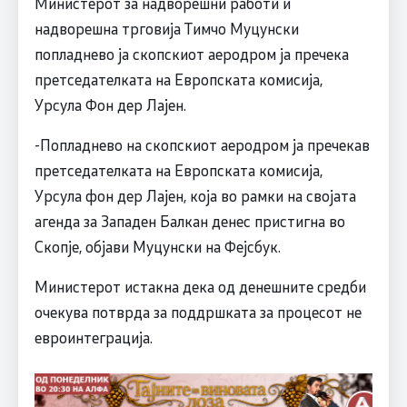
Министерот за надворешни работи и
надворешна трговија Тимчо Муцунски
попладнево ја скопскиот аеродром ја пречека
претседателката на Европската комисија,
Урсула Фон дер Лајен.
-Попладнево на скопскиот аеродром ја пречекав
претседателката на Европската комисија,
Урсула фон дер Лајен, која во рамки на својата
агенда за Западен Балкан денес пристигна во
Скопје, објави Муцунски на Фејсбук.
Министерот истакна дека од денешните средби
очекува потврда за поддршката за процесот не
евроинтеграција.