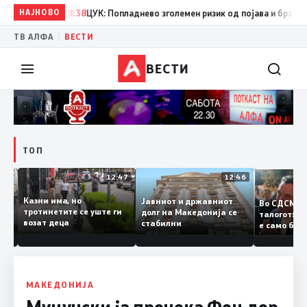
НАЈНОВО
08:38
ЦУК: Попладнево зголемен ризик од појава и брзо ширењ
|
ТВ АЛФА
ВЕСТИ
ВЕСТИ
ТОП
12:50
12:47
12:46
Казни има, но
Јавниот и државниот
Во СДСМ
дии и
тротинетите се уште ги
долг на Македонија се
талогот
возат деца
стабилни
е само 
ието
копија 
Заев
МАКЕДОНИЈА
Муцунски ја пречека Фон дер