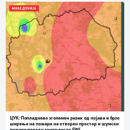
МАКЕДОНИЈА
ЦУК: Попладнево зголемен ризик од појава и брзо
ширење на пожари на отворен простор и шумски
пожари поради многу висок FWI