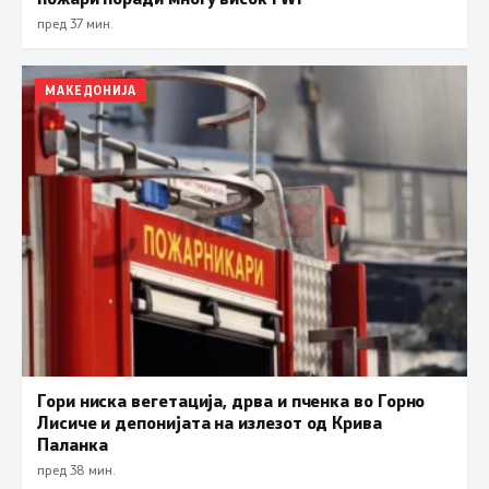
пред 37 мин.
МАКЕДОНИЈА
Гори ниска вегетација, дрва и пченка во Горно
Лисиче и депонијата на излезот од Крива
Паланка
пред 38 мин.