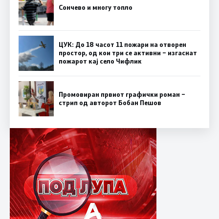
Сончево и многу топло
ЦУК: До 18 часот 11 пожари на отворен
простор, од кои три се активни – изгаснат
пожарот кај село Чифлик
Промовиран првиот графички роман –
стрип од авторот Бобан Пешов