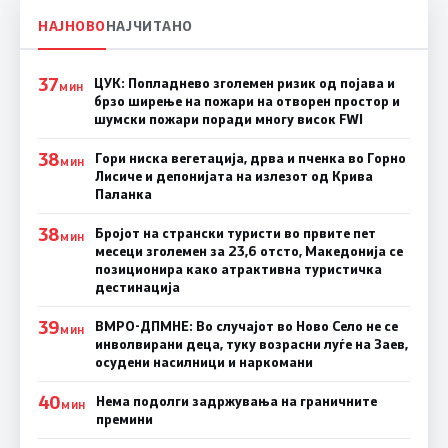
НАЈНОВО
НАЈЧИТАНО
37
ЦУК: Попладнево зголемен ризик од појава и
МИН
брзо ширење на пожари на отворен простор и
шумски пожари поради многу висок FWI
38
Гори ниска вегетација, дрва и пченка во Горно
МИН
Лисиче и депонијата на излезот од Крива
Паланка
38
Бројот на странски туристи во првите пет
МИН
месеци зголемен за 23,6 отсто, Македонија се
позиционира како атрактивна туристичка
дестинација
39
ВМРО-ДПМНЕ: Во случајот во Ново Село не се
МИН
инволвирани деца, туку возрасни луѓе на Заев,
осудени насилници и наркомани
40
Нема подолги задржувања на граничните
МИН
премини