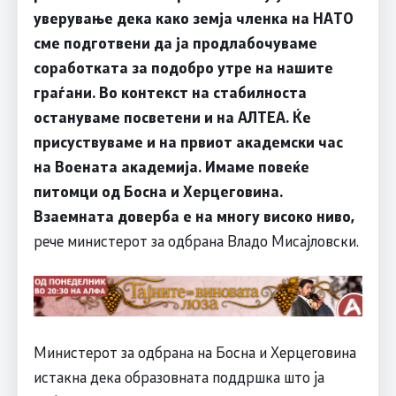
уверување дека како земја членка на НАТО
сме подготвени да ја продлабочуваме
соработката за подобро утре на нашите
граѓани. Во контекст на стабилноста
остануваме посветени и на АЛТЕА. Ќе
присуствуваме и на првиот академски час
на Воената академија. Имаме повеќе
питомци од Босна и Херцеговина.
Взаемната доверба е на многу високо ниво,
рече министерот за одбрана Владо Мисајловски.
Министерот за одбрана на Босна и Херцеговина
истакна дека образовната поддршка што ја