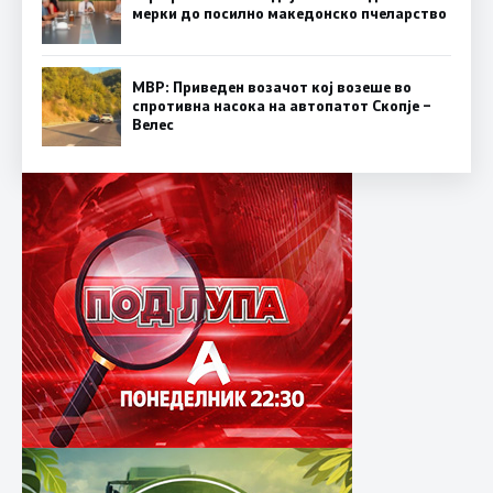
мерки до посилно македонско пчеларство
МВР: Приведен возачот кој возеше во
спротивна насока на автопатот Скопје –
Велес