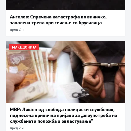
Ангелов: Спречена катастрофа во виничко,
запалена трева при сечење со брусилица
пред 2 ч.
МАКЕДОНИЈА
МВР: Лишен од слобода полициски службеник,
поднесена кривична пријава за „злоупотреба на
службената положба и овластување”
пред 2 ч.