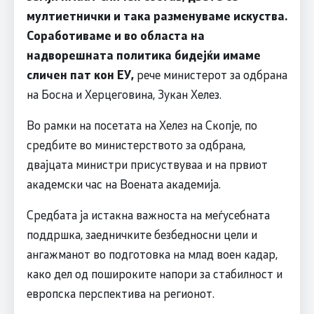
мултиетнички и така разменуваме искуства.
Соработиваме и во областа на
надворешната политика бидејќи имаме
сличен пат кон ЕУ,
рече министерот за одбрана
на Босна и Херцеговина, Зукан Хелез.
Во рамки на посетата на Хелез на Скопје, по
средбите во министерството за одбрана,
двајцата министри присуствуваа и на првиот
академски час на Воената академија.
Средбата ја истакна важноста на меѓусебната
поддршка, заедничките безбедносни цели и
ангажманот во подготовка на млад воен кадар,
како дел од пошироките напори за стабилност и
европска перспектива на регионот.