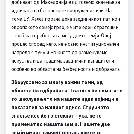
добиваат од Македонија е од големо значење за
иднината на босанските вооружени сили. На
тема ЕУ, Хелез порача дека заедничкиот пат кон
европското семејстрво, е уште еден стратешки
столб на соработката меѓу двете земји. Овој
процес според него, не е само институционален
напредок, туку и можност да разменуваме
искуства и да градиме заеднички капацитети –
особено во областа на безбедноста и одбраната.
Зборувавме за многу важни теми, од
областа на одбраната. Тоа што ни помагате
во школувањето на нашите идни војници е
показател за нашиот однос. Стручното
знаење кое ќе го стекнат тука, ќе го
применат во нашата земја. Нашите две
земји имаат сличен состав, двете се