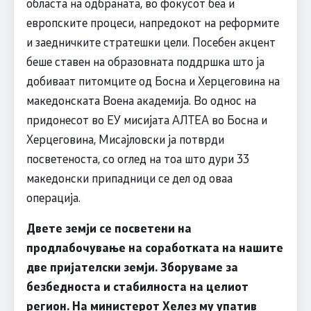
областа на одбраната, во фокусот беа и
европските процеси, напредокот на реформите
и заедничките стратешки цели. Посебен акцент
беше ставен на образовната поддршка што ја
добиваат питомците од Босна и Херцеговина на
македонската Воена академија. Во однос на
придонесот во ЕУ мисијата АЛТЕА во Босна и
Херцеговина, Мисајловски ја потврди
посветеноста, со оглед на тоа што дури 33
македонски припадници се дел од оваа
операција.
Двете земји се посветени на
продлабочување на соработката на нашите
две пријателски земји. Зборуваме за
безбедноста и стабилноста на целиот
регион. На министерот Хелез му упатив