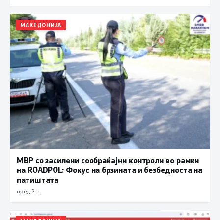
МАКЕДОНИЈА
МВР со засилени сообраќајни контроли во рамки
на ROADPOL: Фокус на брзината и безбедноста на
патиштата
пред 2 ч.