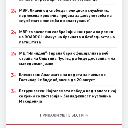
2
МВР: Лишен од слобода полициски службеник,
Ч
поднесена кривична пријава за „злоупотреба на
службената положба и овластување”
2
МВР со засилени сообраќајни контроли во рамки
Ч
на ROADPOL: Фокус на брзината и безбедноста на
патиштата
2
МД “Илинден“-Тирана бара официјалната веб-
Ч
страна на Општина Пустец да биде достапна и на
македонски јазик
3
Клековски: Анализата на водата за пиење во
Ч
Гостивар ќе биде објавена до 20 август
3
Петрушевски: Најголемата победа над талогот кој
Ч
се храни со хистерија и безнадежност е успешна
Македонија
ПРИКАЖИ УШТЕ ВЕСТИ →