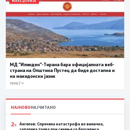
МАКЕДОНИЈА
МД “Илинден“-Тирана бара официјалната веб-
страна на Општина Пустец да биде достапна и
на македонски јазик
пред 2 ч.
НАЈНОВО
НАЈЧИТАНО
2
Ангелов: Спречена катастрофа во виничко,
Ч
запалена трева при сечење со брусилица