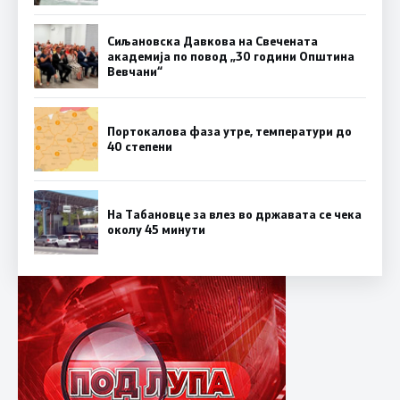
Сиљановска Давкова на Свечената
академија по повод „30 години Општина
Вевчани“
Портокалова фаза утре, температури до
40 степени
На Табановце за влез во државата се чека
околу 45 минути