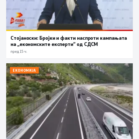
Стојаноски: Бројки и факти наспроти кампањата
на „економските експерти“ од СДСM
пред 15 ч.
ЕКОНОМИЈА