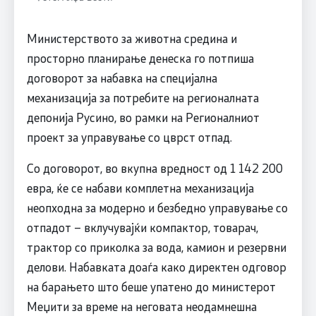
Министерството за животна средина и
просторно планирање денеска го потпиша
договорот за набавка на специјална
механизација за потребите на регионалната
депонија Русино, во рамки на Регионалниот
проект за управување со цврст отпад.
Со договорот, во вкупна вредност од 1 142 200
евра, ќе се набави комплетна механизација
неопходна за модерно и безбедно управување со
отпадот – вклучувајќи компактор, товарач,
трактор со приколка за вода, камион и резервни
делови. Набавката доаѓа како директен одговор
на барањето што беше упатено до министерот
Меџити за време на неговата неодамнешна