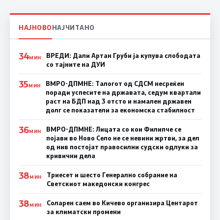
НАЈНОВО
НАЈЧИТАНО
34
ВРЕДИ: Дали Артан Груби ја купува слободата
МИН
со тајните на ДУИ
35
ВМРО-ДПМНЕ: Талогот од СДСМ несреќен
МИН
поради успесите на државата, седум квартали
раст на БДП над 3 отсто и намален државен
долг се показатели за економска стабилност
36
ВМРО-ДПМНЕ: Лицата со кои Филипче се
МИН
појави во Ново Село не се невини жртви, за дел
од нив постојат правосилни судски одлуки за
кривични дела
38
Триесет и шесто Генерално собрание на
МИН
Светскиот македонски конгрес
38
Соларен саем во Кичево организира Центарот
МИН
за климатски промени