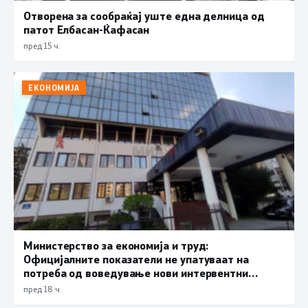
Отворена за сообраќај уште една делница од
патот Елбасан-Ќафасан
пред 15 ч.
ЕКОНОМИЈА
Министерство за економија и труд:
Официјалните показатели не упатуваат на
потреба од воведување нови интервентни
мерки, ценовните движења се стабилни
пред 18 ч.