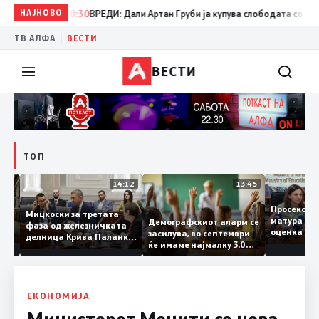
НАЈНОВО
08:30
ВРЕДИ: Дали Артан Груби ја купува слободата со тајните
|
ТВ АЛФА
ВЕСТИ
ВЕСТИ
ТОП
15:20
14:12
13:45
Просеко
Мицкоски за третата
матура 
Демографскиот аларм се
фаза од железничката
: Во
оценка 
засилува, во септември
делница Крива Паланка
 22
ќе имаме најмалку 3.000
– Деве Баир: Проектот
првачиња помалку
нема да заврши на
половина тунел во слепа
улица, сега имаме
целина
ЕКОНОМИЈА
Министерот Меџити со нова