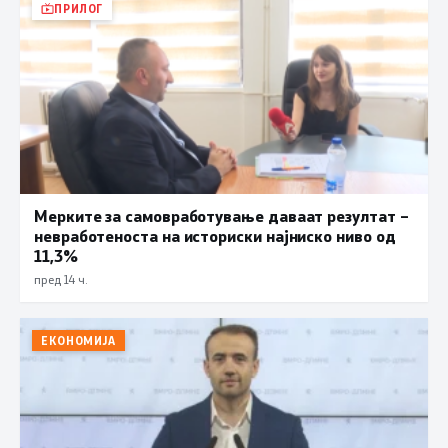
ПРИЛОГ
Мерките за самовработување даваат резултат –
невработеноста на историски најниско ниво од
11,3%
пред 14 ч.
ЕКОНОМИЈА