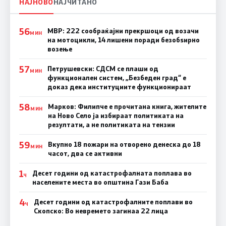
НАЈНОВО
НАЈЧИТАНО
56
МВР: 222 сообраќајни прекршоци од возачи
МИН
на мотоцикли, 14 лишени поради безобѕирно
возење
57
Петрушевски: СДСМ се плаши од
МИН
функционален систем, „Безбеден град“ е
доказ дека институциите функционираат
58
Марков: Филипче е прочитана книга, жителите
МИН
на Ново Село ја избираат политиката на
резултати, а не политиката на тензии
59
Вкупно 18 пожари на отворено денеска до 18
МИН
часот, два се активни
1
Десет години од катастрофалната поплава во
Ч
населените места во општина Гази Баба
4
Десет години од катастрофалните поплави во
Ч
Скопско: Во невремето загинаа 22 лица