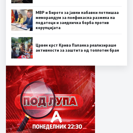
МВР и Бирото за јавни набавки потпишаа
меморандум за поефикасна размена на
податоци и заедничка борба против
корупцијата
Црвен крст Крива Паланка реализираше
активности за заштита од топлотен бран