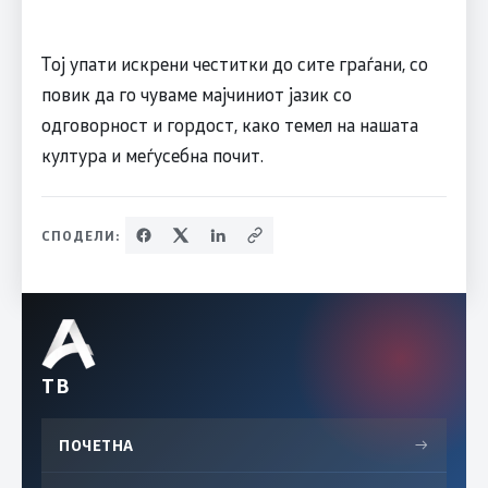
Тој упати искрени честитки до сите граѓани, со
повик да го чуваме мајчиниот јазик со
одговорност и гордост, како темел на нашата
култура и меѓусебна почит.
СПОДЕЛИ:
ТВ
ПОЧЕТНА
→