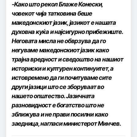
-Како што рекол Блаже Конески,
човекот чија татковина беше
македонскиот јазик, јазикот е нашата
духовна куќа и најсигурно прибежиште.
Неговата мисла не обврзува да го
негуваме македонскиот јазик како
трајна вредност и сведоштво на нашиот
историски и културен континуитет, а
истовремено да ги почитуваме сите
други јазици што се зборуваат во
нашето општество. Јазичната
разновидност е богатство што не
зближува и не прави посилни како
заедница, нагласи министерот Минчев.