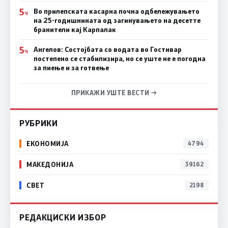
5
Во прилепската касарна почна одбележувањето
Ч
на 25-годишнината од загинувањето на десетте
бранители кај Карпалак
5
Ангелов: Состојбата со водата во Гостивар
Ч
постепено се стабилизира, но се уште не е погодна
за пиење и за готвење
ПРИКАЖИ УШТЕ ВЕСТИ →
РУБРИКИ
ЕКОНОМИЈА
4794
МАКЕДОНИЈА
39162
СВЕТ
2198
РЕДАКЦИСКИ ИЗБОР