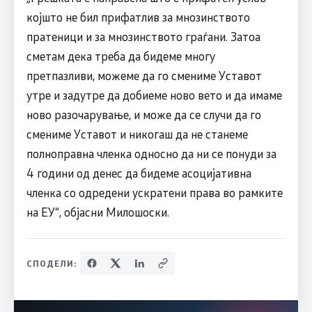
којшто не бил прифатлив за мнозинството
пратеници и за мнозинството граѓани. Затоа
сметам дека треба да бидеме многу
претпазливи, можеме да го смениме Уставот
утре и задутре да добиеме ново вето и да имаме
ново разочарување, и може да се случи да го
смениме Уставот и никогаш да не станеме
полноправна членка односно да ни се понуди за
4 години од денес да бидеме асоцијативна
членка со одредени ускратени права во рамките
на ЕУ“, објасни Милошоски.
СПОДЕЛИ: