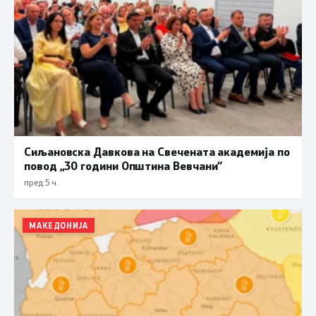
Сиљановска Давкова на Свечената академија по
повод „30 години Општина Вевчани“
пред 5 ч.
МАКЕДОНИЈА