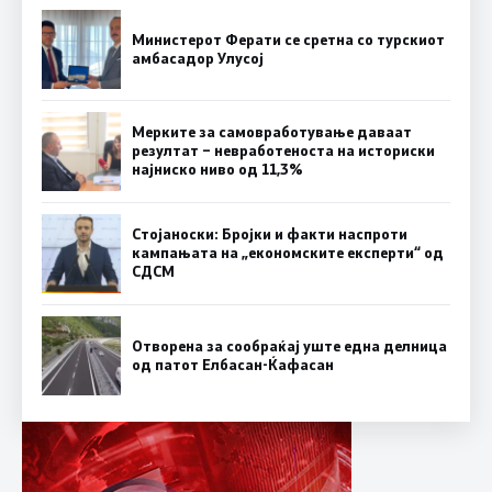
Министерот Ферати се сретна со турскиот
амбасадор Улусој
Мерките за самовработување даваат
резултат – невработеноста на историски
најниско ниво од 11,3%
Стојаноски: Бројки и факти наспроти
кампањата на „економските експерти“ од
СДСM
Отворена за сообраќај уште една делница
од патот Елбасан-Ќафасан