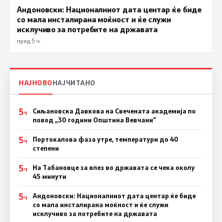
Андоновски: Националниот дата центар ќе биде
со мала инсталирана моќност и ќе служи
исклучиво за потребите на државата
пред 5 ч.
НАЈНОВО
НАЈЧИТАНО
5
Сиљановска Давкова на Свечената академија по
Ч
повод „30 години Општина Вевчани“
5
Портокалова фаза утре, температури до 40
Ч
степени
5
На Табановце за влез во државата се чека околу
Ч
45 минути
5
Андоновски: Националниот дата центар ќе биде
Ч
со мала инсталирана моќност и ќе служи
исклучиво за потребите на државата