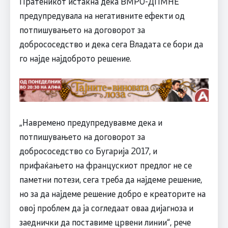
Пратеникот истакна дека ВМРО-ДПМНЕ
предупредувала на негативните ефекти од
потпишувањето на договорот за
добрососедство и дека сега Владата се бори да
го најде најдоброто решение.
„Навремено предупредувавме дека и
потпишувањето на договорот за
добрососедство со Бугарија 2017, и
прифаќањето на францускиот предлог не се
паметни потези, сега треба да најдеме решение,
но за да најдеме решение добро е креаторите на
овој проблем да ја согледаат оваа дијагноза и
заеднички да поставиме црвени линии“, рече