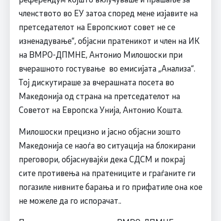
членството во ЕУ затоа според мене изјавите на
претседателот на Европскиот совет не се
изненадување“, објасни пратеникот и член на ИК
на ВМРО-ДПМНЕ, Антонио Милошоски при
вчерашното гостување во емисијата „Анализа“.
Тој дискутираше за вчерашната посета во
Македонија од страна на претседателот на
Советот на Европска Унија, Антонио Кошта.
Милошоски прецизно и јасно објасни зошто
Македонија се наоѓа во ситуација на блокирани
преговори, објаснувајќи дека СДСM и покрај
сите противења на пратениците и граѓаните ги
погазиле нивните барања и го прифатиле она кое
не можеле да го испорачат..