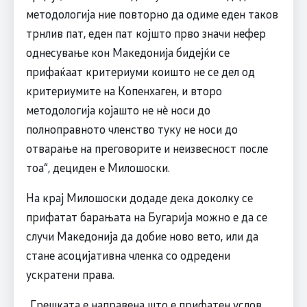
методологија ние повторно да одиме еден таков
трнлив пат, еден пат којшто прво значи нефер
однесување кон Македонија бидејќи се
прифаќаат критериуми коишто не се дел од
критериумите на Копенхаген, и второ
методологија којашто не нѐ носи до
полноправното членство туку не носи до
отварање на преговорите и неизвесност после
тоа“, дециден е Милошоски.
На крај Милошоски додаде дека доколку се
прифатат барањата на Бугарија можно е да се
случи Македонија да добие ново вето, или да
стане асоцијативна членка со одредени
ускратени права.
„Грешката е направена што е прифатен услов