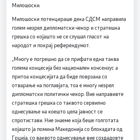
Милошоски.
Милошоски потенцираше дека СДСM направила
голем незрел дипломатски чекор и стратешка
грешка со којашто не се слушал гласот на
народот и покрај референдумот.
„Многу е погрешно да се прифати една таква
голема концесија без национален консензус а
притоа концесијата да биде поврзана со
отварање на поглавјата, тоа е многу незрел
дипломатски политички чекор. Вие направивте
стратешка грешка со таквото сервилно
однесување на коешто цела јавност се
спротистави. Ние знаеме која беше голготата
којашто ја помина Македонија со блокадата од
Грција, со ваквото однесување вие создадовте