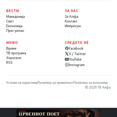
ВЕСТИ
ЗА НАС
Македонија
За Алфа
Свет
Контакт
Економија
Импресум
Прес-релис
ИНФО
СЛЕДЕТЕ НÉ
Време
Facebook
ТВ програма
X / Twitter
Хороскоп
YouTube
RSS
Instagram
Услови на користење
Политика за приватност
Политика за колачиња
© 2026 ТВ Алфа