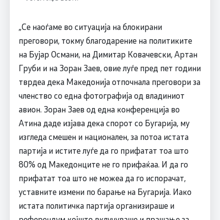
„Се наоѓаме во ситуација на блокирани
преговори, токму благодарение на политиките
на Бујар Османи, на Димитар Ковачевски, Артан
Груби и на Зоран Заев, овие луѓе пред пет години
тврдеа дека Македонија отпочнала преговори за
членство со една фотографија од владиниот
авион. Зоран Заев од една конференција во
Атина даде изјава дека спорот со Бугарија, му
изгледа смешен и национален, за потоа истата
партија и истите луѓе да го прифатат тоа што
80% од Македонците не го прифаќаа. И да го
прифатат тоа што не можеа да го испорачат,
уставните измени по барање на Бугарија. Иако
истата политичка партија организираше и
референдум којшто вклучуваше и прашање за