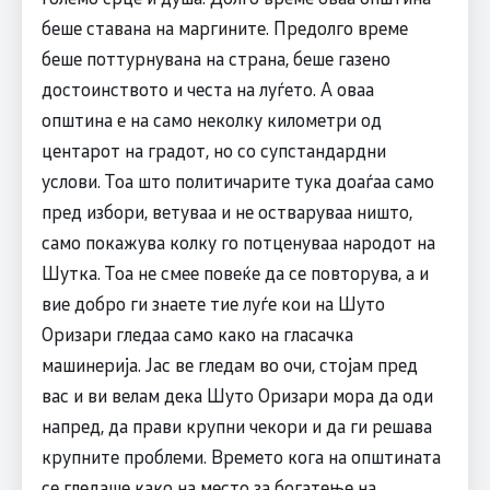
беше ставана на маргините. Предолго време
беше поттурнувана на страна, беше газено
достоинството и честа на луѓето. А оваа
општина е на само неколку километри од
центарот на градот, но со супстандардни
услови. Тоа што политичарите тука доаѓаа само
пред избори, ветуваа и не остваруваа ништо,
само покажува колку го потценуваа народот на
Шутка. Тоа не смее повеќе да се повторува, а и
вие добро ги знаете тие луѓе кои на Шуто
Оризари гледаа само како на гласачка
машинерија. Јас ве гледам во очи, стојам пред
вас и ви велам дека Шуто Оризари мора да оди
напред, да прави крупни чекори и да ги решава
крупните проблеми. Времето кога на општината
се гледаше како на место за богатење на