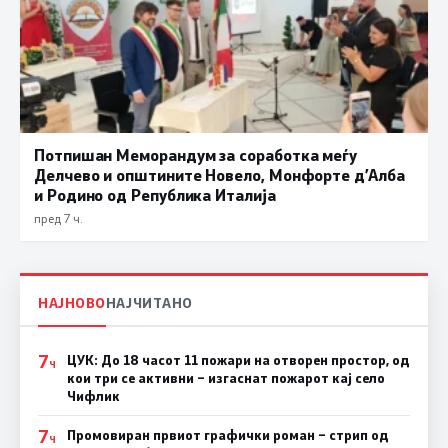
Потпишан Меморандум за соработка меѓу
Делчево и општините Новело, Монфорте д’Алба
и Родино од Република Италија
пред 7 ч.
НАЈНОВО
НАЈЧИТАНО
7
ЦУК: До 18 часот 11 пожари на отворен простор, од
Ч
кои три се активни – изгаснат пожарот кај село
Чифлик
7
Промовиран првиот графички роман – стрип од
Ч