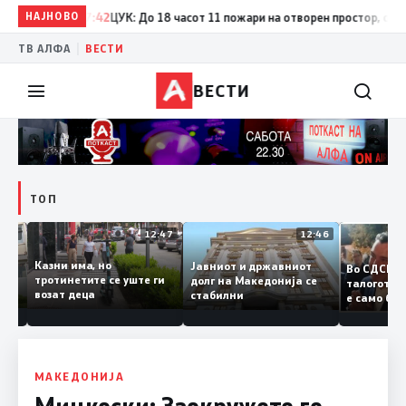
НАЈНОВО
17:42
ЦУК: До 18 часот 11 пожари на отворен простор, од кои т
|
ТВ АЛФА
ВЕСТИ
ВЕСТИ
ТОП
12:50
12:47
12:46
Казни има, но
Јавниот и државниот
Во СДС
дии и
тротинетите се уште ги
долг на Македонија се
талого
возат деца
стабилни
е само 
нието
копија 
Заев
МАКЕДОНИЈА
Мицкоски: Заокружете го