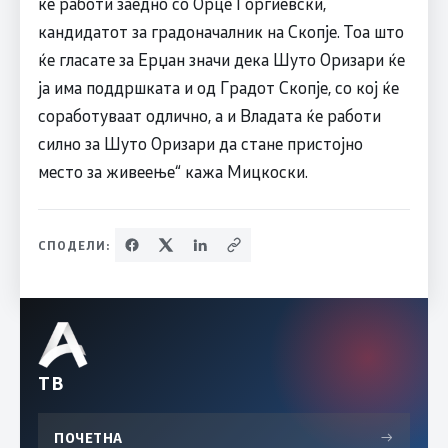
ќе работи заедно со Орце Ѓорѓиевски,
кандидатот за градоначалник на Скопје. Тоа што
ќе гласате за Ерџан значи дека Шуто Оризари ќе
ја има поддршката и од Градот Скопје, со кој ќе
соработуваат одлично, а и Владата ќе работи
силно за Шуто Оризари да стане пристојно
место за живеење“ кажа Мицкоски.
СПОДЕЛИ:
ТВ
ПОЧЕТНА
→