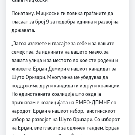
Понатаму, Мицкоски ги повика граѓаните да
гласаат за број 9 за подобра иднина и развој на
државата.
„Затоа излезете и гласајте за себе и за вашите
семејства. За иднината на вашето маало, за
вашата улица и за местото во кое сте родени и
живеете. Ерџан Демири е нашиот кандидат за
Шуто Оризари. Многумина ме убедуваа да
поддржиме други кандидати и други коалиции.
Но единствената коалиција што овде ја
признавам е коалицијата на ВМРО-ДПМНЕ со
народот. Ерџан е нашиот избор, вистинскиот
избор за развојот на Шуто Оризари. Со изборот
на Ерџан, вие гласате за одличен тандем. Ерџан