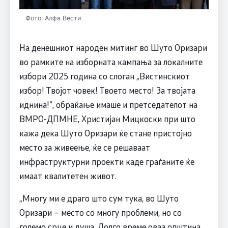
Фото: Алфа Вести
На денешниот народен митинг во Шуто Оризари
во рамките на изборната кампања за локалните
избори 2025 година со слоган „Вистинскиот
избор! Твојот човек! Твоето место! За твојата
иднина!“, обраќање имаше и претседателот на
ВМРО-ДПМНЕ, Христијан Мицкоски при што
кажа дека Шуто Оризари ќе стане пристојно
место за живеење, ќе се решаваат
инфраструктурни проекти каде граѓаните ќе
имаат квалитетен живот.
„Многу ми е драго што сум тука, во Шуто
Оризари – место со многу проблеми, но со
големо срце и душа. Долго време оваа општина