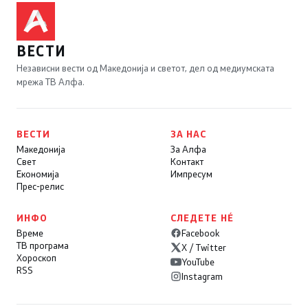
ВЕСТИ
Независни вести од Македонија и светот, дел од медиумската
мрежа ТВ Алфа.
ВЕСТИ
ЗА НАС
Македонија
За Алфа
Свет
Контакт
Економија
Импресум
Прес-релис
ИНФО
СЛЕДЕТЕ НÉ
Време
Facebook
ТВ програма
X / Twitter
Хороскоп
YouTube
RSS
Instagram