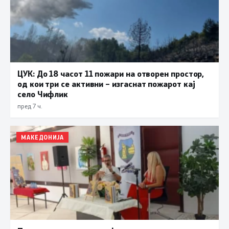
ЦУК: До 18 часот 11 пожари на отворен простор,
од кои три се активни – изгаснат пожарот кај
село Чифлик
пред 7 ч.
МАКЕДОНИЈА