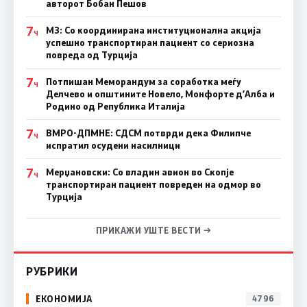
авторот Бобан Пешов
7
МЗ: Со координирана институционална акција
Ч
успешно транспортиран пациент со сериозна
повреда од Турција
7
Потпишан Меморандум за соработка меѓу
Ч
Делчево и општините Новело, Монфорте д’Алба и
Родино од Република Италија
7
ВМРО-ДПМНЕ: СДСM потврди дека Филипче
Ч
испратил осудени насилници
7
Мерџановски: Со владин авион во Скопје
Ч
транспортиран пациент повреден на одмор во
Турција
ПРИКАЖИ УШТЕ ВЕСТИ →
РУБРИКИ
ЕКОНОМИЈА
4796