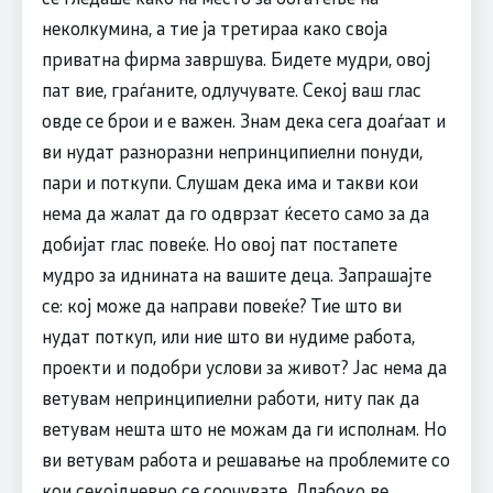
неколкумина, а тие ја третираа како своја
приватна фирма завршува. Бидете мудри, овој
пат вие, граѓаните, одлучувате. Секој ваш глас
овде се брои и е важен. Знам дека сега доаѓаат и
ви нудат разноразни непринципиелни понуди,
пари и поткупи. Слушам дека има и такви кои
нема да жалат да го одврзат ќесето само за да
добијат глас повеќе. Но овој пат постапете
мудро за иднината на вашите деца. Запрашајте
се: кој може да направи повеќе? Тие што ви
нудат поткуп, или ние што ви нудиме работа,
проекти и подобри услови за живот? Јас нема да
ветувам непринципиелни работи, ниту пак да
ветувам нешта што не можам да ги исполнам. Но
ви ветувам работа и решавање на проблемите со
кои секојдневно се соочувате. Длабоко ве