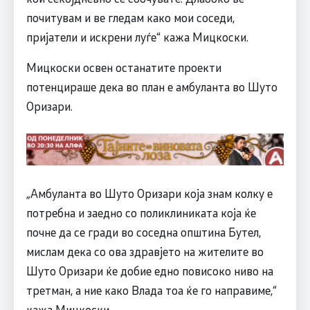
почитувам и ве гледам како мои соседи,
пријатели и искрени луѓе“ кажа Мицкоски.
Мицкоски освен останатите проекти
потенцираше дека во план е амбуланта во Шуто
Оризари.
„Амбуланта во Шуто Оризари која знам колку е
потребна и заедно со поликлиниката која ќе
почне да се гради во соседна општина Бутел,
мислам дека со ова здравјето на жителите во
Шуто Оризари ќе добие едно повисоко ниво на
третман, а ние како Влада тоа ќе го направиме,“
кажа Мицкоски.