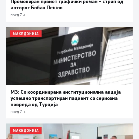
Промовиран првиот графички роман – стрип од
авторот Бобан Пешов
пред 7 ч.
МАКЕДОНИЈА
МЗ: Со координирана институционална акција
успешно транспортиран пациент со сериозна
повреда од Турција
пред 7 ч.
МАКЕДОНИЈА