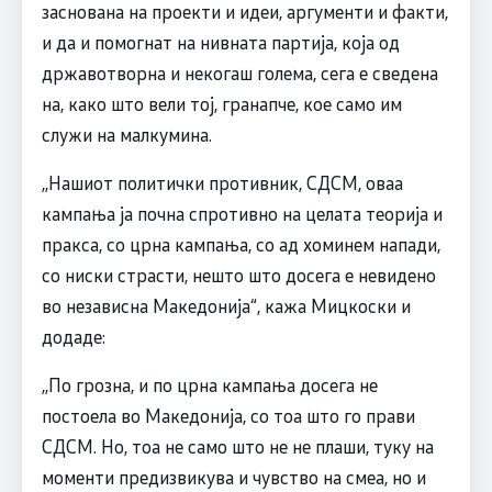
заснована на проекти и идеи, аргументи и факти,
и да и помогнат на нивната партија, која од
државотворна и некогаш голема, сега е сведена
на, како што вели тој, гранапче, кое само им
служи на малкумина.
,,Нашиот политички противник, СДСМ, оваа
кампања ја почна спротивно на целата теорија и
пракса, со црна кампања, со ад хоминем напади,
со ниски страсти, нешто што досега е невидено
во независна Македонија“, кажа Мицкоски и
додаде:
,,По грозна, и по црна кампања досега не
постоела во Македонија, со тоа што го прави
СДСМ. Но, тоа не само што не не плаши, туку на
моменти предизвикува и чувство на смеа, но и