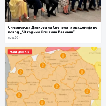
Сиљановска Давкова на Свечената академија по
повод „30 години Општина Вевчани“
пред 10 ч.
МАКЕДОНИЈА