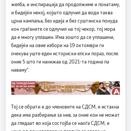
желба, и инспирација да продолжиме и понатаму,
и бидејќи некој, којшто одлучил да води таква
црна кампања, без идеја и без суштинска понуда
кон граѓаните се одлучил на тој чекор, тој мора
да е многу уплашен. Има зошто да се уплашени,
бидејќи на овие избори на 19 октомври ги
очекува уште еден историски епски пораз, после
оние 5 што ги нанижаа од 2021-та година па
наваму“.
Тој се обрати и до членовите на СДСМ, и истакна
дека има разбирање за нив, за оние кои не можат
да гледаат во која состојба се наоѓа СДСМ, и
како од државотворна партија се сведе на