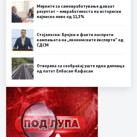
Мерките за самовработување даваат
резултат – невработеноста на историски
најниско ниво од 11,3%
Стојаноски: Бројки и факти наспроти
кампањата на „економските експерти“ од
СДСM
Отворена за сообраќај уште една делница
од патот Елбасан-Ќафасан