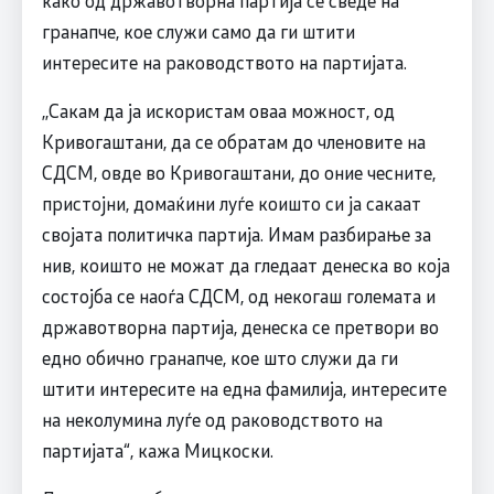
гранапче, кое служи само да ги штити
интересите на раководството на партијата.
,,Сакам да ја искористам оваа можност, од
Кривогаштани, да се обратам до членовите на
СДСМ, овде во Кривогаштани, до оние чесните,
пристојни, домаќини луѓе коишто си ја сакаат
својата политичка партија. Имам разбирање за
нив, коишто не можат да гледаат денеска во која
состојба се наоѓа СДСМ, од некогаш големата и
државотворна партија, денеска се претвори во
едно обично гранапче, кое што служи да ги
штити интересите на една фамилија, интересите
на неколумина луѓе од раководството на
партијата“, кажа Мицкоски.