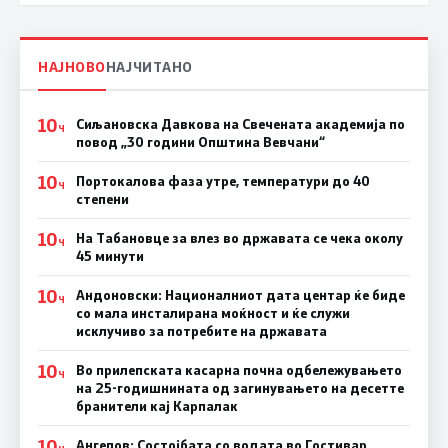
НАЈНОВО
НАЈЧИТАНО
10
Сиљановска Давкова на Свечената академија по
Ч
повод „30 години Општина Вевчани“
10
Портокалова фаза утре, температури до 40
Ч
степени
10
На Табановце за влез во државата се чека околу
Ч
45 минути
10
Андоновски: Националниот дата центар ќе биде
Ч
со мала инсталирана моќност и ќе служи
исклучиво за потребите на државата
10
Во прилепската касарна почна одбележувањето
Ч
на 25-годишнината од загинувањето на десетте
бранители кај Карпалак
10
Ангелов: Состојбата со водата во Гостивар