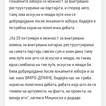
Локалните избори се можност за внатрешно
реструктуирање на партијата, и според него,
таму има искусни и млади луѓе кои се
добредојдени после локалните избори, бидејќи е
потребна корисна политичка дебата.
,,На 19 октомври е можност за внатрешна
измена, за внатрешна катарза, реструктуирање
на самата партија, свесен сум и знам дека таму
има луѓе кои што се искусни и млади, па таква
една симбиоза на тие луѓе, искусни и млади би
била добредојдена после локалните избори и за
нас како ВМРО-ДПМНЕ, бидејќи нас ни треба
корисна политичка дебата, дебата која што ќе се
темели на аргументи, на факти, на проекти, на
визија итн“, нагласи Мицкоски и додаде: