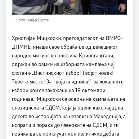
Фото: Алфа Вести
Христијан Мицкоски, претседателот на ВМРО-
ДПМНЕ, имаше свое обраќање од денешниот
народен митинг во општина Кривогаштани,
одржан во рамки на изборната кампања чиј
слоган е ,,Вистинскиот избор! Твојот човек!
Твоето место! За твојата иднина!“, за локалните
избори кои се закажани на 19 октомври
годинава. Мицкоски се осврна на кампањата на
опозициската СДСМ, која ја оцени како најцрна
досега во историјата на независна Македонија, а
испрати и порака до членовите на СДСМ, и ги
повика да се приклучат кон политичка дебата