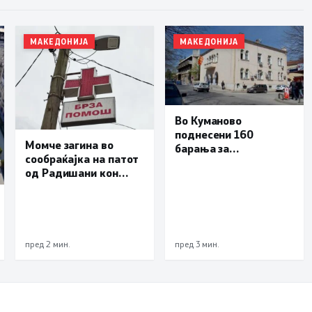
МАКЕДОНИЈА
МАКЕДОНИЈА
Во Куманово
поднесени 160
Момче загина во
барања за
сообраќајка на патот
обесштетување по
од Радишани кон
невремето од 20 јули
Побожје
пред 2 мин.
пред 3 мин.