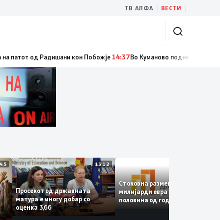
|
|
ТВ АЛФА
ВЕСТИ
 на Скопје – подната фонтана повторно ќе блесне
14:38
Момче загина во
13:45
13:12
12:
Стоковна размена од 10,5
Просекот од државната
милијарди евра во првата
матура е многу добар со
половина од годината –
е
оценка 3,66
Македонија го зголемува
е
извозот