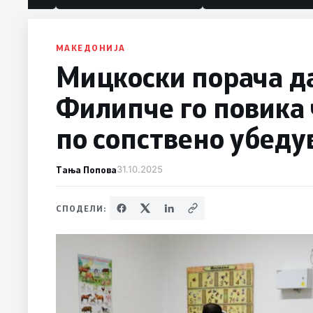
МАКЕДОНИЈА
Мицкоски порача да
Филипче го повика 
по сопствено убед
Тања Попова
31.10.2025
СПОДЕЛИ: