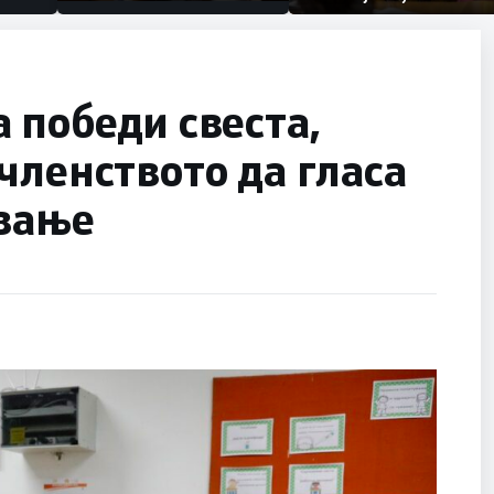
првачиња помалку
половина тунел во слепа
улица, сега имаме целина
 победи свеста,
членството да гласа
ување