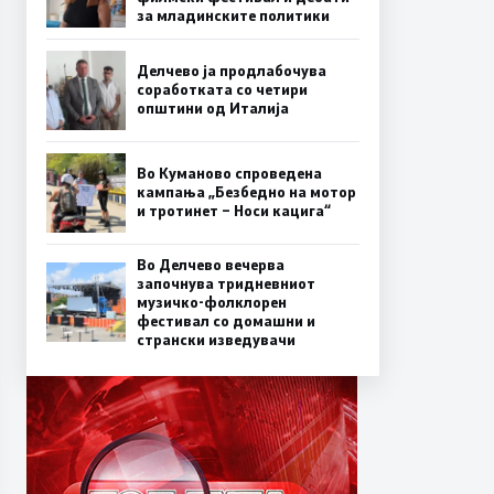
за младинските политики
Делчево ја продлабочува
соработката со четири
општини од Италија
Во Куманово спроведена
кампања „Безбедно на мотор
и тротинет – Носи кацига“
Во Делчево вечерва
започнува тридневниот
музичко-фолклорен
фестивал со домашни и
странски изведувачи