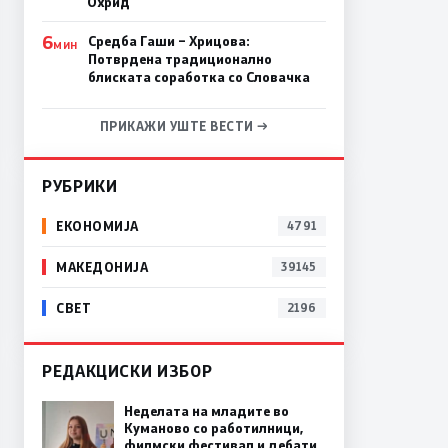
Охрид
6
Средба Гаши – Хрицова:
МИН
Потврдена традиционално
блиската соработка со Словачка
ПРИКАЖИ УШТЕ ВЕСТИ →
РУБРИКИ
ЕКОНОМИЈА
4791
МАКЕДОНИЈА
39145
СВЕТ
2196
РЕДАКЦИСКИ ИЗБОР
Неделата на младите во
Куманово со работилници,
филмски фестивал и дебати