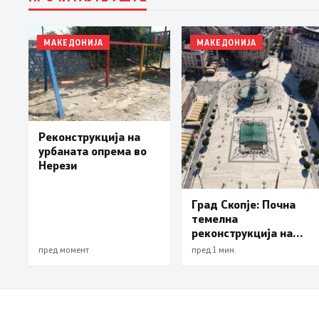
МАКЕДОНИЈА
МАКЕДОНИЈА
Реконструкција на
урбаната опрема во
Нерези
Град Скопје: Почна
темелна
реконструкција на
еден од симболите на
пред момент
пред 1 мин.
Скопје – подната
фонтана повторно ќе
блесне