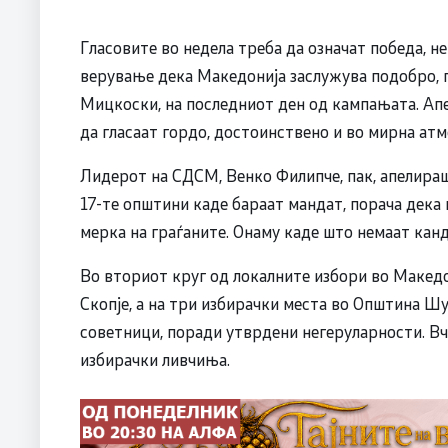
Гласовите во недела треба да означат победа, не 
верување дека Македонија заслужува подобро,
Мицкоски, на последниот ден од кампањата. Апе
да гласаат гордо, достоинствено и во мирна атм
Лидерот на СДСМ, Венко Филипче, пак, апелираше
17-те општини каде бараат мандат, порача дека 
мерка на граѓаните. Онаму каде што немаат кан
Во вториот круг од локалните избори во Македо
Скопје, а на три избирачки места во Општина Ш
советници, поради утврдени негеруларности. Вч
избирачки ливчиња.