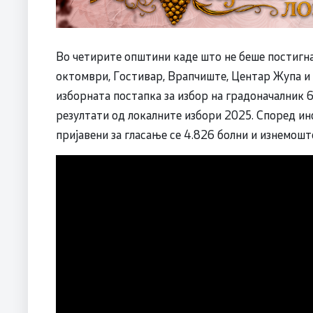
Во четирите општини каде што не беше постигна
октомври, Гостивар, Врапчиште, Центар Жупа и
изборната постапка за избор на градоначалник 
резултати од локалните избори 2025. Според и
пријавени за гласање се 4.826 болни и изнемоште