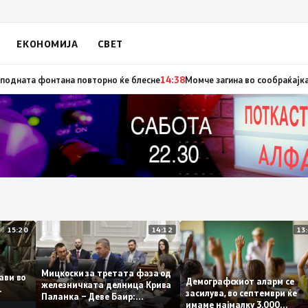
ЕКОНОМИЈА
СВЕТ
и
14:39
Град Скопје: Почна темелна реконструкција на еден од симболите
15:20
14:12
Мицкоски за третата фаза од
оплави во
Демографскиот аларм с
железничката делница Крива
ето
засилува, во септември ќ
Паланка – Деве Баир:
имаме најмалку 3.000
Проектот нема да заврши на