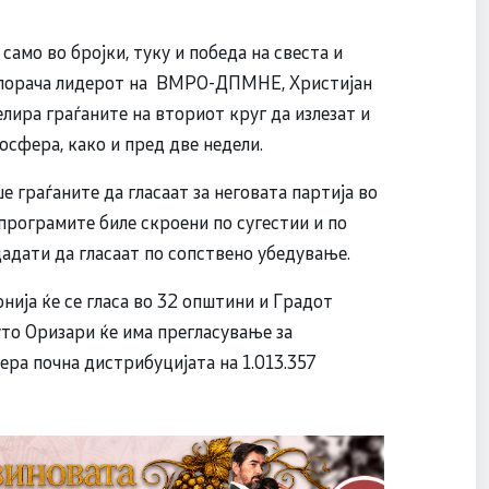
само во бројки, туку и победа на свеста и
 порача лидерот на ВМРО-ДПМНЕ, Христијан
лира граѓаните на вториот круг да излезат и
осфера, како и пред две недели.
 граѓаните да гласаат за неговата партија во
програмите биле скроени по сугестии и по
дадати да гласаат по сопствено убедување.
нија ќе се гласа во 32 општини и Градот
уто Оризари ќе има прегласување за
ера почна дистрибуцијата на 1.013.357