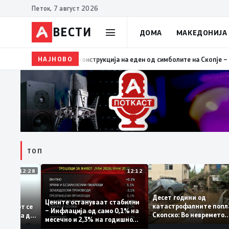
Петок, 7 август 2026
ВЕСТИ
ДОМА
МАКЕДОНИЈА
НАЈНОВО
14:40
Реконструкција на урбаната опрема во Нерез
ТОП
12:28
12:12
Десет години од
тапува –
Цените остануваат стабилни
катастрофалните п
дентитетот се
– Инфлација од само 0,1% на
Скопско: Во неврем
а која нема да
месечно и 2,3% на годишно
загинаа 22 лица
ниво