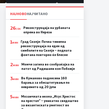
НАЈНОВО
НАЈЧИТАНО
26
Реконструкција на урбаната
СЕК
опрема во Нерези
1
Град Скопје: Почна темелна
МИН
реконструкција на еден од
симболите на Скопје – подната
фонтана повторно ќе блесне
2
Момче загина во сообраќајка на
МИН
патот од Радишани кон Побожје
3
Во Куманово поднесени 160
МИН
барања за обесштетување по
невремето од 20 јули
5
Мозаичната икона „Исус Христос
МИН
на престол“ – уникатно сведоштво
за византиската уметност во