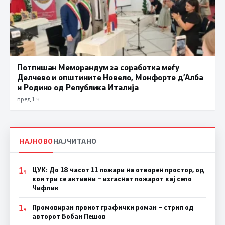
Потпишан Меморандум за соработка меѓу
Делчево и општините Новело, Монфорте д’Алба
и Родино од Република Италија
пред 1 ч.
НАЈНОВО
НАЈЧИТАНО
1
ЦУК: До 18 часот 11 пожари на отворен простор, од
Ч
кои три се активни – изгаснат пожарот кај село
Чифлик
1
Промовиран првиот графички роман – стрип од
Ч
авторот Бобан Пешов