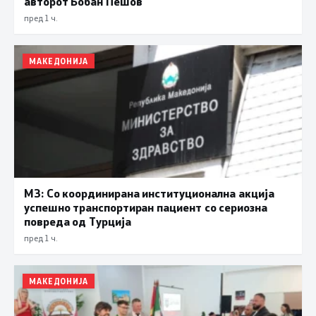
авторот Бобан Пешов
пред 1 ч.
МАКЕДОНИЈА
МЗ: Со координирана институционална акција
успешно транспортиран пациент со сериозна
повреда од Турција
пред 1 ч.
МАКЕДОНИЈА