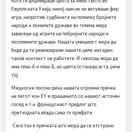
Кога се формираше целта за членството во
Европската Унија, никој нам не ни ветуваше фер
игра, напротив, судбината на помалку бројните
народи и помалите држави во голема мера
зависеше од игрите на побројните народи и
поголемите држави. Нашата умешност мора да
биде да ги реализираме нашите цели низ еден
таков контекст на работите. И секогаш мора да
има план А и план Б, но целта останува иста, рече
тој.
Мицкоски посочи дека нашата огромна пречка
на патот кон ЕУ е прашањето со нашиот источен
сосед и т.н. францускиот предлог што
претходната влада сама го прифати.
-Сега тоа е пречката што мора да се отстрани.