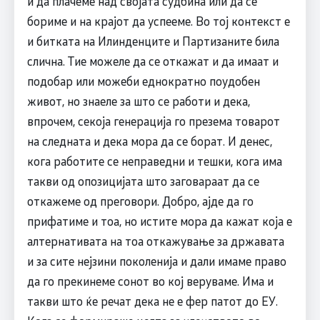
и да плачеме над својата судбина или да се
бориме и на крајот да успееме. Во тој контекст е
и битката на Илинденците и Партизаните била
слична. Тие можеле да се откажат и да имаат и
подобар или можеби еднократно поудобен
живот, но знаеле за што се работи и дека,
впрочем, секоја генерација го презема товарот
на следната и дека мора да се борат. И денес,
кога работите се неправедни и тешки, кога има
такви од опозицијата што заговараат да се
откажеме од преговори. Добро, ајде да го
прифатиме и тоа, но истите мора да кажат која е
алтернативата на тоа откажување за државата
и за сите нејзини поколенија и дали имаме право
да го прекинеме сонот во кој веруваме. Има и
такви што ќе речат дека не е фер патот до ЕУ.