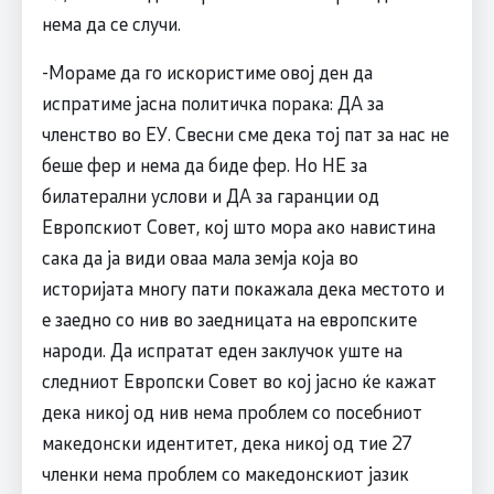
нема да се случи.
-Мораме да го искористиме овој ден да
испратиме јасна политичка порака: ДА за
членство во ЕУ. Свесни сме дека тој пат за нас не
беше фер и нема да биде фер. Но НЕ за
билатерални услови и ДА за гаранции од
Европскиот Совет, кој што мора ако навистина
сака да ја види оваа мала земја која во
историјата многу пати покажала дека местото и
е заедно со нив во заедницата на европските
народи. Да испратат еден заклучок уште на
следниот Европски Совет во кој јасно ќе кажат
дека никој од нив нема проблем со посебниот
македонски идентитет, дека никој од тие 27
членки нема проблем со македонскиот јазик