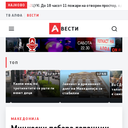
НАЈНОВО
17:42
ЦУК: До 18 часот 11 пожари на отворен простор, од кои три
|
ТВ АЛФА
ВЕСТИ
ВЕСТИ
ТОП
12:50
12:47
12:46
Казни има, но
Јавниот и државниот
Во СД
судии и
тротинетите се уште ги
долг на Македонија се
талог
и
возат деца
стабилни
е сам
анието
копиј
Заев
МАКЕДОНИЈА
Мицкоски побара гаранции