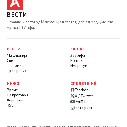
ВЕСТИ
Независни вести од Македонија и светот, дел од медиумската
мрежа ТВ Алфа.
ВЕСТИ
ЗА НАС
Македонија
За Алфа
Свет
Контакт
Економија
Импресум
Прес-релис
ИНФО
СЛЕДЕТЕ НÉ
Време
Facebook
ТВ програма
X / Twitter
Хороскоп
YouTube
RSS
Instagram