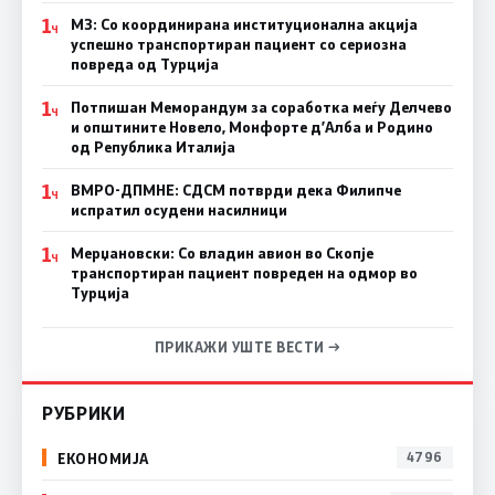
1
МЗ: Со координирана институционална акција
Ч
успешно транспортиран пациент со сериозна
повреда од Турција
1
Потпишан Меморандум за соработка меѓу Делчево
Ч
и општините Новело, Монфорте д’Алба и Родино
од Република Италија
1
ВМРО-ДПМНЕ: СДСM потврди дека Филипче
Ч
испратил осудени насилници
1
Мерџановски: Со владин авион во Скопје
Ч
транспортиран пациент повреден на одмор во
Турција
ПРИКАЖИ УШТЕ ВЕСТИ →
РУБРИКИ
ЕКОНОМИЈА
4796