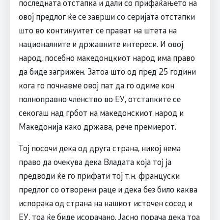
последната отстапка и дали со прифаќањето на
овој предлог ќе се заврши со серијата отстапки
што во континуитет се прават на штета на
националните и државните интереси. И овој
народ, посебно македонцкиот народ има право
да биде загрижен. Затоа што од пред 25 години
кога го почнавме овој пат да го одиме кон
полноправно членство во ЕУ, отстапките се
секогаш над грбот на македонскиот народ и
Македонија како држава, рече премиерот.
Тој посочи дека од друга страна, никој нема
право да очекува дека Владата која тој ја
предводи ќе го прифати тој т.н. француски
предлог со отворени раце и дека без било каква
испорака од страна на нашиот источен сосед и
ЕУ, тоа ќе биде исорачано. Јасно порача дека тоа