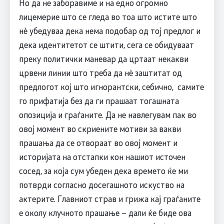
Но да не заборавиме и на едно огромно
лицемерие што се гледа во тоа што истите што
нè убедуваа дека нема подобар од тој предлог и
дека идентитетот се штити, сега се обидуваат
преку политички маневар да цртаат некакви
црвени линии што треба да нè заштитат од
предлогот кој што игнорантски, себично, самите
го прифатија без да ги прашаат тогашната
опозиција и граѓаните. Да не навлегувам пак во
овој момент во скриените мотиви за вакви
прашања да се отвораат во овој момент и
историјата на отстапки кон нашиот источен
сосед, за која сум убеден дека времето ќе ми
потврди согласно досегашното искуство на
актерите. Главниот страв и грижа кај граѓаните
е околу клучното прашање – дали ќе биде ова