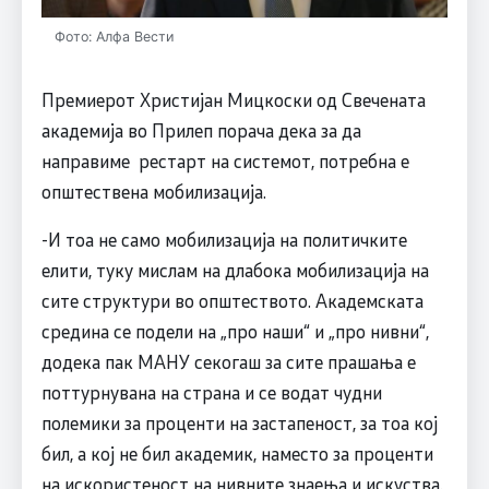
Фото: Алфа Вести
Премиерот Христијан Мицкоски од Свечената
академија во Прилеп порача дека за да
направиме рестарт на системот, потребна е
општествена мобилизација.
-И тоа не само мобилизација на политичките
елити, туку мислам на длабока мобилизација на
сите структури во општеството. Академската
средина се подели на „про наши“ и „про нивни“,
додека пак МАНУ секогаш за сите прашања е
поттурнувана на страна и се водат чудни
полемики за проценти на застапеност, за тоа кој
бил, а кој не бил академик, наместо за проценти
на искористеност на нивните знаења и искуства.