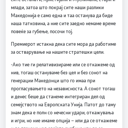
млади, затоа што покрај сите наши разлики
Македонија е само една и таа останува да биде
наша татковина, а ние сите заедно немаме време
повеќе за губење, посочи тој.
Премиерот истакна дека сите мора да работиме
за остварување на нашите стратешки цели.
-Ако тие ги релативизираме или се откажеме од
нив, тогаш остануваме без цел и без сонот на
генерации Македонци што го имаа при
прогласувањето на независноста. А сонот тогаш
и денес беше да станеме интегриран дел од
семејството на Европската Унија. Патот до таму
знам дека е полн со нечесни удари, откажувања
и игри, но ние имаме опција – или да се откажеме