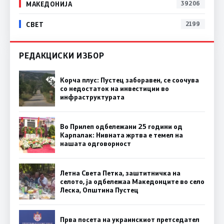
МАКЕДОНИЈА
39206
СВЕТ
2199
РЕДАКЦИСКИ ИЗБОР
Корча плус: Пустец заборавен, се соочува
со недостаток на инвестиции во
инфраструктурата
Во Прилеп одбележани 25 години од
Карпалак: Нивната жртва е темел на
нашата одговорност
Летна Света Петка, заштитничка на
селото, ја одбележаа Македонците во село
Леска, Општина Пустец
Прва посета на украинскиот претседател