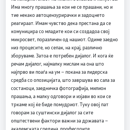
Има многу прашања за кои не се прашани, но и
тие некако автоцензурирачки и задоцнето
реагираат. Имам чувство дека престана да се
комуницира со младите кои си создадоа свој
микросвет, поразличен од нашиот. Одиме заедно
низ процесите, но сепак, на крај, различно
зборуваме. Затоа е потребен дијалог. И кога ќе
речам дијалог, најмалку мислам на она што
најпрво ви поаѓа на ум – покана за лидерска
средба со опозицијата, што завршува во сала за
состаноци, заедничка фотографија, милион
прашања, а малку одговори и изјави во кои се
тркаме кој ќе биде помудриот. Туку овој пат
говорам за суштински дијалог за сите
општествени фактори важни за државата –
академската средина, професорите,