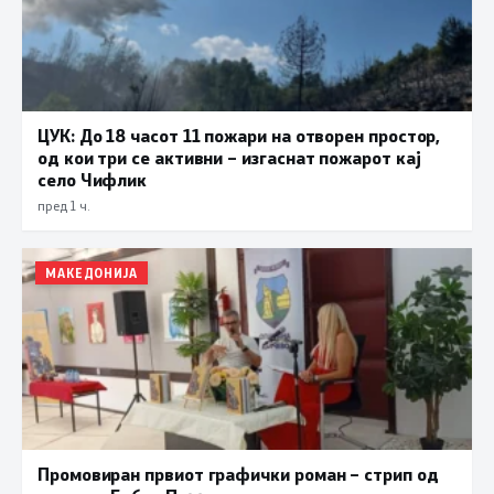
ЦУК: До 18 часот 11 пожари на отворен простор,
од кои три се активни – изгаснат пожарот кај
село Чифлик
пред 1 ч.
МАКЕДОНИЈА
Промовиран првиот графички роман – стрип од