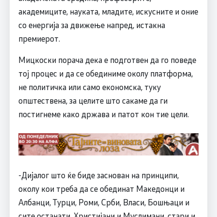
академиците, науката, младите, искусните и оние
со енергија за движење напред, истакна
премиерот.
Мицкоски порача дека е подготвен да го поведе
тој процес и да се обединиме околу платформа,
не политичка или само економска, туку
општествена, за целите што сакаме да ги
постигнеме како држава и патот кон тие цели.
-Дијалог што ќе биде заснован на принципи,
околу кои треба да се обединат Македонци и
Албанци, Турци, Роми, Срби, Власи, Бошњаци и
сите останати, Христијани и Муслимани, стари и