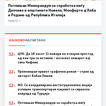
Потпишан Меморандум за соработка меѓу
Делчево и општините Новело, Монфорте д’Алба
и Родино од Република Италија
пред 12 ч.
НАЈНОВО
НАЈЧИТАНО
12
ЦУК: До 18 часот 11 пожари на отворен простор,
Ч
од кои три се активни – изгаснат пожарот кај
село Чифлик
12
Промовиран првиот графички роман – стрип од
Ч
авторот Бобан Пешов
12
МЗ: Со координирана институционална акција
Ч
успешно транспортиран пациент со сериозна
повреда од Турција
12
Потпишан Меморандум за соработка меѓу
Ч