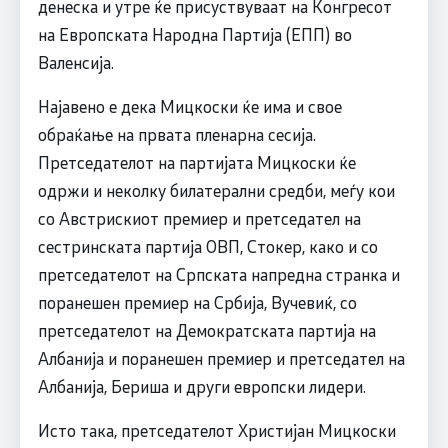
денеска и утре ќе присуствуваат на Конгресот
на Eвропската Народна Партија (ЕПП) во
Валенсија.
Најавено е дека Мицкоски ќе има и свое
обраќање на првата пленарна сесија.
Претседателот на партијата Мицкоски ќе
одржи и неколку билатерални средби, меѓу кои
со Австрискиот премиер и претседател на
сестринската партија ОВП, Стокер, како и со
претседателот на Српската напредна странка и
поранешен премиер на Србија, Вучевиќ, со
претседателот на Демократската партија на
Албанија и поранешен премиер и претседател на
Албанија, Бериша и други европски лидери.
Исто така, претседателот Христијан Мицкоски