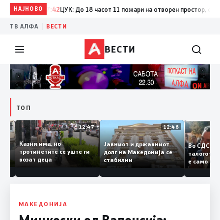
НАЈНОВО
17:42
ЦУК: До 18 часот 11 пожари на отворен простор, од кои т
|
ТВ АЛФА
ВЕСТИ
ВЕСТИ
ТОП
12:50
12:47
12:46
Казни има, но
Јавниот и државниот
Во СДС
дии и
тротинетите се уште ги
долг на Македонија се
талого
возат деца
стабилни
е само 
нието
копија 
Заев
МАКЕДОНИЈА
Мицкоски од Валенсија: