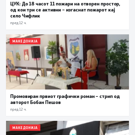
ЦУК: До 18 часот 11 пожари на отворен простор,
од кои три се активни – изгаснат пожарот кај
село Чифлик
пред 12 ч.
МАКЕДОНИЈА
Промовиран првиот графички роман – стрип од
авторот Бобан Пешов
пред 12 ч.
МАКЕДОНИЈА