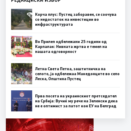
Корча плус: Пустец заборавен, се соочува
со недостаток на инвестиции во
инфраструктурата
Во Прилеп одбележани 25 години од
Карпалак: Нивната жртва е темел на
нашата одговорност
Летна Света Петка, заштитничка на
селото, ја одбележаа Македонците во село
Леска, Општина Пустец
Прва посета на украинскиот претседател
на Србија: Вучиќ му рече на Зеленски дека
не е оптимист за патот кон ЕУ на Белград