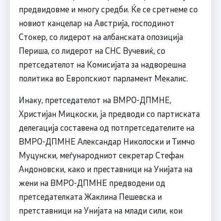
предвидовме и многу средби. Ќе се сретнеме со
новиот канцелар на Австрија, господинот
Стокер, со лидерот на албанската опозиција
Периша, со лидерот на СНС Вучевиќ, со
претседателот на Комисијата за надворешна
политика во Европскиот парламент Мекалис.
Инаку, претседателот на ВМРО-ДПМНЕ,
Христијан Мицкоски, ја предводи со партиската
делегација составена од потпретседателите на
ВМРО-ДПМНЕ Александар Николоски и Тимчо
Муцунски, меѓународниот секретар Стефан
Андоновски, како и преставници на Унијата на
жени на ВМРО-ДПМНЕ предводени од
претседателката Жаклина Пешевска и
претставници на Унијата на млади сили, кои