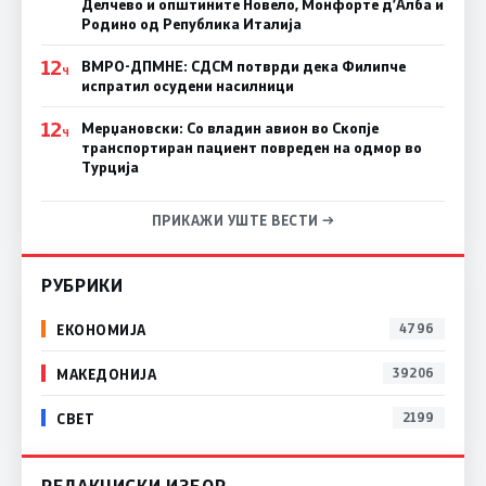
Делчево и општините Новело, Монфорте д’Алба и
Родино од Република Италија
12
ВМРО-ДПМНЕ: СДСM потврди дека Филипче
Ч
испратил осудени насилници
12
Мерџановски: Со владин авион во Скопје
Ч
транспортиран пациент повреден на одмор во
Турција
ПРИКАЖИ УШТЕ ВЕСТИ →
РУБРИКИ
ЕКОНОМИЈА
4796
МАКЕДОНИЈА
39206
СВЕТ
2199
РЕДАКЦИСКИ ИЗБОР