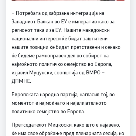
– Потребата од забрзана интеграција на
Западниот Балкан во ЕУ е императив како за
регионот така и за ЕУ. Нашите македонски
национални интереси ќе бидат заштитени
нашите позиции ќе бидат претставени и секако
ќе бидеме рамноправен дел во собирот на
најмоќното политичко семејство во Европа,
изјавил Муцунски, соопштија од ВМРО –
ДПМНЕ.
Европската народна партија, нагласил тој, во
моментот е најмоќнато и највлијателното
политичко семејство во Европа.
Претседателот Мицкоски, како што е најавено,
ќе има свое обраќање пред пленарната сесија, но