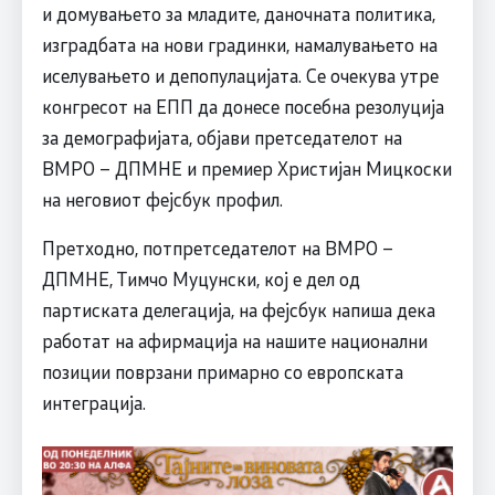
и домувањето за младите, даночната политика,
изградбата на нови градинки, намалувањето на
иселувањето и депопулацијата. Се очекува утре
конгресот на ЕПП да донесе посебна резолуција
за демографијата, објави претседателот на
ВМРО – ДПМНЕ и премиер Христијан Мицкоски
на неговиот фејсбук профил.
Претходно, потпретседателот на ВМРО –
ДПМНЕ, Тимчо Муцунски, кој е дел од
партиската делегација, на фејсбук напиша дека
работат на афирмација на нашите национални
позиции поврзани примарно со европската
интеграција.