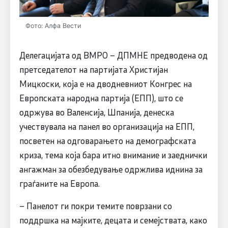
Фото: Алфа Вести
Делегацијата од ВМРО – ДПМНЕ предводена од
претседателот на партијата Христијан
Мицкоски, која е на дводневниот Конгрес на
Европската народна партија (ЕПП), што се
одржува во Валенсија, Шпанија, денеска
учествувала на панел во организација на ЕПП,
посветен на одговарањето на демографската
криза, тема која бара итно внимание и заеднички
ангажман за обезбедување одржлива иднина за
граѓаните на Европа.
– Панелот ги покри темите поврзани со
поддршка на мајките, децата и семејствата, како