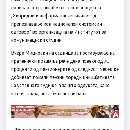
новинарско прашање на конференцијата
„Хибридни и информациски закани: Од
препознавање кон национален системски
одговор“ во организација на Институтот за
комуникациски студии.
Вчера Мицкоски на седница за поставување на
пратенички прашања рече дека повеќе од 70
проценти од пензионерите од следниот месец ќе
добиваат помали пензии поради иницијативата
на уставната судијка, а за што одлуката, како
што истакна, веќе била потпишана.
– Точно е тоа дека е покрената постапка пред