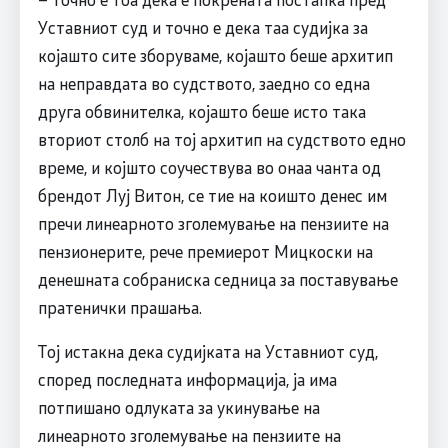
Уставниот суд и точно е дека таа судијка за
којашто сите зборуваме, којашто беше архитип
на неправдата во судството, заедно со една
друга обвинителка, којашто беше исто така
вториот столб на тој архитип на судството едно
време, и којшто соучествува во онаа чанта од
брендот Луј Витон, се тие на коишто денес им
пречи линеарното зголемување на пензиите на
пензионерите, рече премиерот Мицкоски на
денешната собраниска седница за поставување
пратенички прашања.
Тој истакна дека судијката на Уставниот суд,
според последната информација, ја има
потпишано одлуката за укинување на
линеарното зголемување на пензиите на