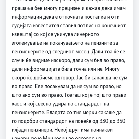
прашања бев многу прецизен и кажав дека имам
информации дека е отпочната постапка и оти
судијата известител ставил потпис на конечниот
извештај со кој се укинува линерното
зголемување на покачувањето на пензиите за
пензионерите од следниот месец. Дали тоа ќе се
случи ќе видиме наскоро, дали сум бил во право,
дали информацијата била точна или не. Многу
скоро ќе добиеме одговор. Јас би сакал да не сум
во право. Еве посакувам да не сум во право, но
што ако сум во право. Тоагаш кој е тој што прави
хаос и кој свесно удира по стандардот на
пензионерите. Владата со тие мерки сакаше да
го подобри стандардот на повеќе од 330 до 350
илјади пензинери. Некој друг има поинакви
намери, рече Мицкоски во одговор на