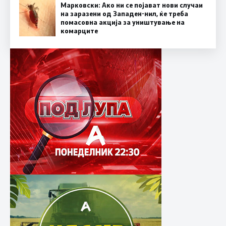
Марковски: Ако ни се појават нови случаи
на заразени од Западен-нил, ќе треба
помасовна акција за уништување на
комарците