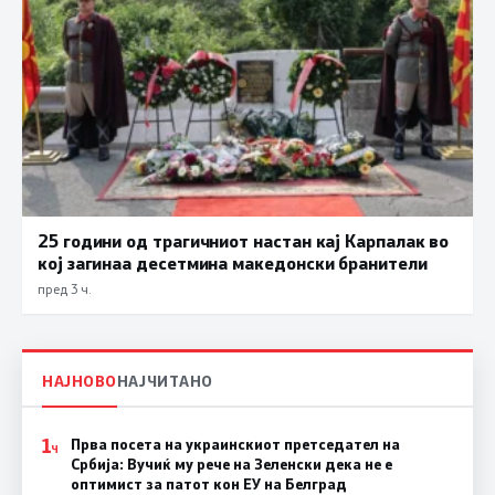
25 години од трагичниот настан кај Карпалак во
кој загинаа десетмина македонски бранители
пред 3 ч.
НАЈНОВО
НАЈЧИТАНО
1
Прва посета на украинскиот претседател на
Ч
Србија: Вучиќ му рече на Зеленски дека не е
оптимист за патот кон ЕУ на Белград