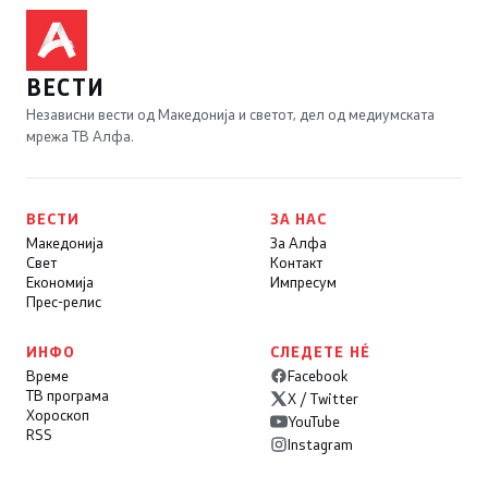
ВЕСТИ
Независни вести од Македонија и светот, дел од медиумската
мрежа ТВ Алфа.
ВЕСТИ
ЗА НАС
Македонија
За Алфа
Свет
Контакт
Економија
Импресум
Прес-релис
ИНФО
СЛЕДЕТЕ НÉ
Време
Facebook
ТВ програма
X / Twitter
Хороскоп
YouTube
RSS
Instagram