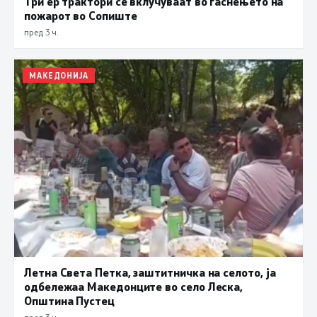
Три ер трактори се вклучуваат во гаснењето на
пожарот во Сопиште
пред 3 ч.
МАКЕДОНИЈА
Летна Света Петка, заштитничка на селото, ја
одбележаа Македонците во село Леска,
Општина Пустец