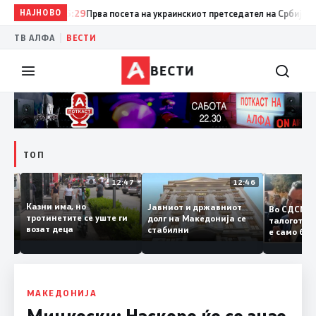
НАЈНОВО
15:29
Прва посета на украинскиот претседател на Србија: Вучиќ 
|
ТВ АЛФА
ВЕСТИ
ВЕСТИ
ТОП
12:50
12:47
12:46
Казни има, но
Јавниот и државниот
Во СДС
дии и
тротинетите се уште ги
долг на Македонија се
талого
возат деца
стабилни
е само 
нието
копија 
Заев
МАКЕДОНИЈА
Мицкоски: Наскоро ќе се знае