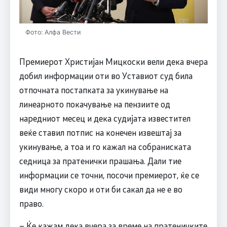
Фото: Алфа Вести
Премиерот Христијан Мицкоски вели дека вчера
добил информации оти во Уставиот суд била
отпочната постапката за укинување на
линеарното покачување на пензиите од
наредниот месец и дека судијата известител
веќе ставил потпис на конечен извештај за
укинување, а тоа и го кажал на собраниската
седница за пратенички прашања. Дали тие
информации се точни, посочи премиерот, ќе се
види многу скоро и оти би сакал да не е во
право.
– Ќе кажам дека вчера за време на пратеничките