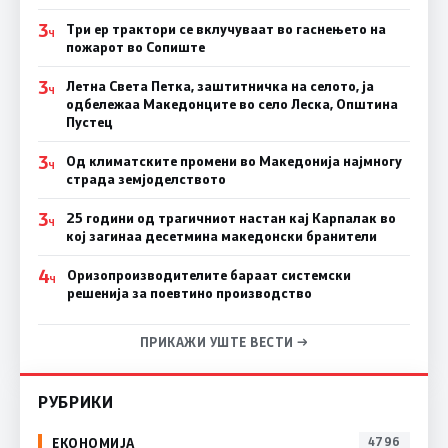
3
Три ер трактори се вклучуваат во гаснењето на
Ч
пожарот во Сопиште
3
Летна Света Петка, заштитничка на селото, ја
Ч
одбележаа Македонците во село Леска, Општина
Пустец
3
Од климатските промени во Македонија најмногу
Ч
страда земјоделството
3
25 години од трагичниот настан кај Карпалак во
Ч
кој загинаа десетмина македонски бранители
4
Оризопроизводителите бараат системски
Ч
решенија за поевтино производство
ПРИКАЖИ УШТЕ ВЕСТИ →
РУБРИКИ
ЕКОНОМИЈА
4796