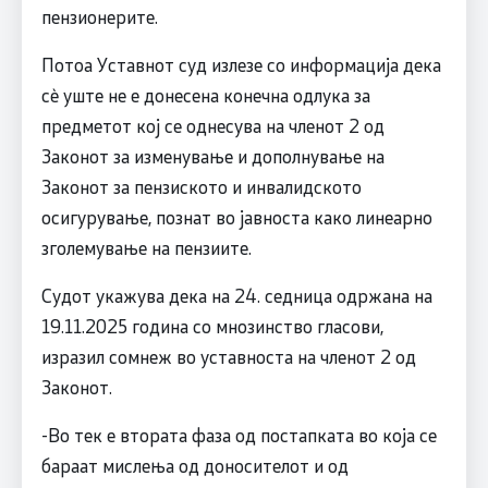
пензионерите.
Потоа Уставнот суд излезе со информација дека
сè уште не е донесена конечна одлука за
предметот кој се однесува на членот 2 од
Законот за изменување и дополнување на
Законот за пензиското и инвалидското
осигурување, познат во јавноста како линеарно
зголемување на пензиите.
Судот укажува дека на 24. седница одржана на
19.11.2025 година со мнозинство гласови,
изразил сомнеж во уставноста на членот 2 од
Законот.
-Во тек е втората фаза од постапката во која се
бараат мислења од доносителот и од