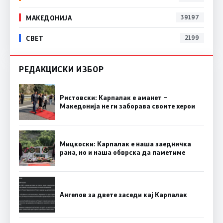
МАКЕДОНИЈА
39197
СВЕТ
2199
РЕДАКЦИСКИ ИЗБОР
Ристовски: Карпалак е аманет –
Македонија не ги заборава своите херои
Мицкоски: Карпалак е наша заедничка
рана, но и наша обврска да паметиме
Ангелов за двете заседи кај Карпалак