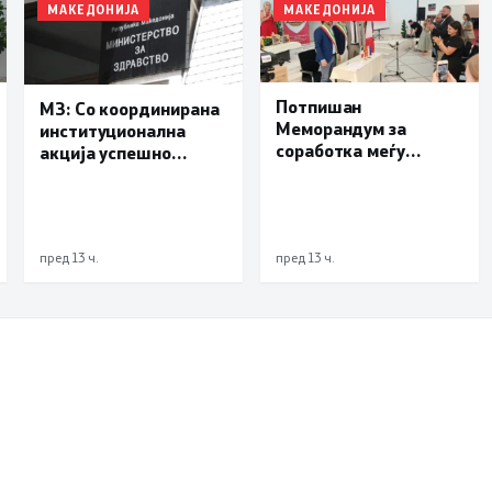
МАКЕДОНИЈА
МАКЕДОНИЈА
Потпишан
МЗ: Со координирана
Меморандум за
институционална
соработка меѓу
акција успешно
Делчево и општините
транспортиран
Новело, Монфорте
пациент со сериозна
д’Алба и Родино од
повреда од Турција
Република Италија
пред 13 ч.
пред 13 ч.