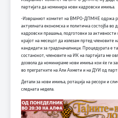
партијата да номинира нови кадровски имиња.
-Извршниот комитет на ВМРО-ДПМНЕ одржа ред
актуелната економска и политичка состојба во 
кадровски прашања, подготовки за активности в
крајот на месецот да излезам пртед членовите 
кандидати за градоначалници. Процедурата е та
состанокот, членовите на ИК на партијата ме ов
дозвола да номинираме нови имиња кои ќе ги за
во прегратките на Али Ахмети и на ДУИ од парт
Детали за нови имиња, ротација на ресори и сли
следната недела.