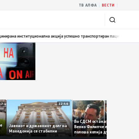
|
|
ТВ АЛФА
ВЕСТИ
мовиран првиот графички роман – стрип од авторот Бобан Пешов
17:40
12:47
12:46
12:3
Во СДСМ остана само талогот
те се
Јавниот и државниот долг на
Венко Филипче е само бледа 
Македонија се стабилни
полоша копија дури и од Зора
Заев