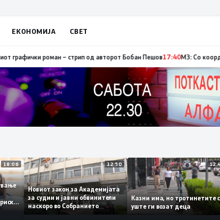
ЕКОНОМИЈА
СВЕТ
тор, од кои три се активни – изгаснат пожарот кај село Чифлик
17:41
Про
18:06
12:50
ботување
Новиот закон за Академијата
за судии и јавни обвинители
Казни има, но тротинети
историски
наскоро во Собранието
уште ги возат деца
,3%