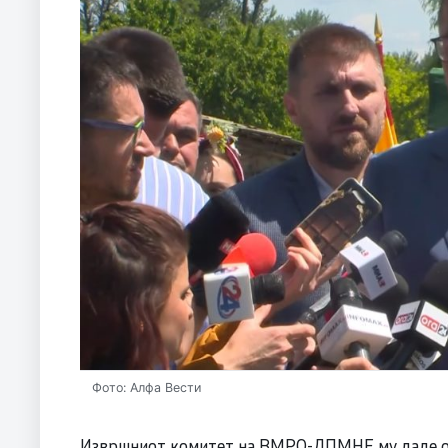
Фото: Алфа Вести
Извршниот комитет на ВМРО-ДПМНЕ му даде ов