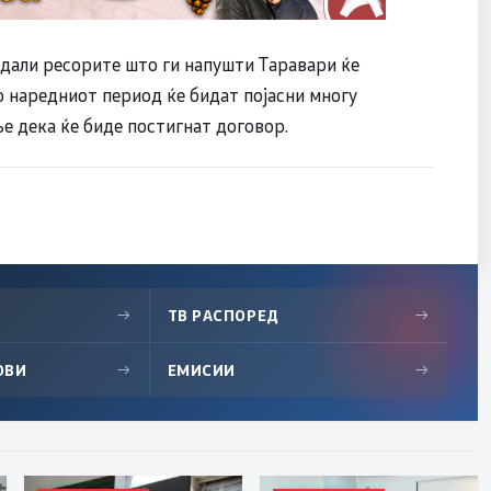
дали ресорите што ги напушти Таравари ќе
во наредниот период ќе бидат појасни многу
е дека ќе биде постигнат договор.
→
ТВ РАСПОРЕД
→
ОВИ
→
ЕМИСИИ
→