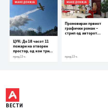
МАКЕДОНИЈА
МАКЕДОНИЈА
Промовиран првиот
графички роман –
стрип од авторот
Бобан Пешов
ЦУК: До 18 часот 11
пожари на отворен
простор, од кои три
се активни – изгаснат
пред 13 ч.
пред 13 ч.
пожарот кај село
Чифлик
ВЕСТИ