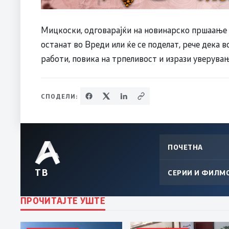
Мицкоски, одговарајќи на новинарско пршаање 
останат во Вреди или ќе се поделат, рече дека 
работи, повика на трпеливост и изрази уверувањ
СПОДЕЛИ:
ПОЧЕТНА
ТВ
СЕРИИ И ФИЛМ
ПРОЧИТАЈТЕ УШТЕ