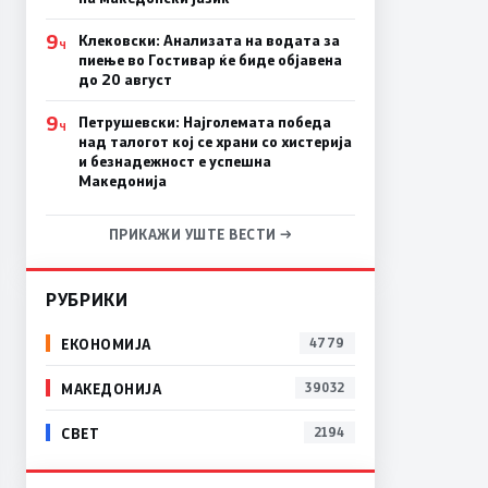
9
Клековски: Анализата на водата за
Ч
пиење во Гостивар ќе биде објавена
до 20 август
9
Петрушевски: Најголемата победа
Ч
над талогот кој се храни со хистерија
и безнадежност е успешна
Македонија
ПРИКАЖИ УШТЕ ВЕСТИ →
РУБРИКИ
ЕКОНОМИЈА
4779
МАКЕДОНИЈА
39032
СВЕТ
2194