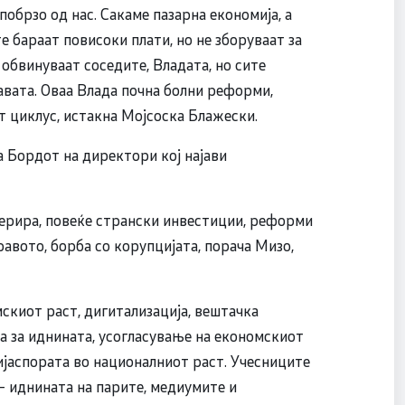
побрзо од нас. Сакаме пазарна економија, а
бараат повисоки плати, но не зборуваат за
обвинуваат соседите, Владата, но сите
вата. Оваа Влада почна болни реформи,
т циклус, истакна Мојсоска Блажески.
 Бордот на директори кој најави
перира, повеќе странски инвестиции, реформи
авото, борба со корупцијата, порача Мизо,
скиот раст, дигитализација, вештачка
а за иднината, усогласување на економскиот
ијаспората во националниот раст. Учесниците
– иднината на парите, медиумите и