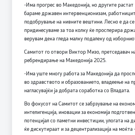
-Има прогрес во Македонија, но другите растат 
бараме државен интервенционизам, работниците 
подобрување на нивните вештини. Лесно е да се 
придинесуваме за тоа колку ќе просперира држа
верувам дека гледа малку подалеку од изборнио
Самитот го отвори Виктор Мизо, претседавач на
ребрендирање на Македонија 2025.
-Има уште многу работа за Македонија да прос
во здравството и образованието, владеење на пр
нагласувајќи ја добрата соработка со Владата.
Во фокусот на Самитот се забрзување на економ
интелигенција, иновации за економија подготвен
потенцијал со паметни инвестиции, улогата на д
ќе дискутираат и за децентрализација на моќта 