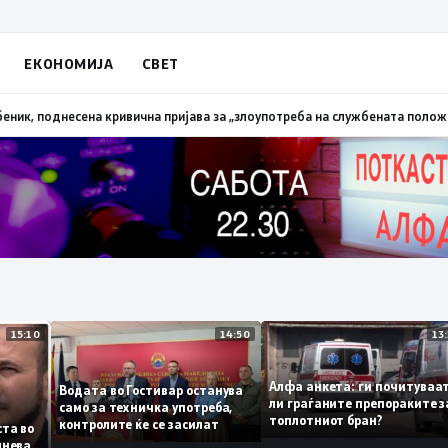
ЕКОНОМИЈА
СВЕТ
алена трева при сечење со брусилица
19:21
МВР: Лишен од слобода полиц
15:10
14:50
Алфа анкета: ги почит
Водата во Гостивар останува
ли граѓаните препораки
само за техничка употреба,
топлотниот бран?
контролите ќе се засилат
 листа во
е сомнева