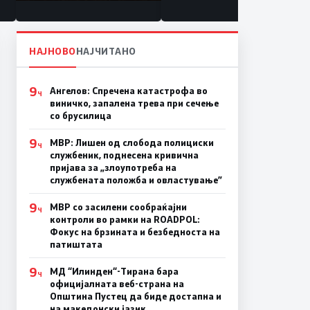
состојба
НАЈНОВО
НАЈЧИТАНО
9
Ангелов: Спречена катастрофа во
Ч
виничко, запалена трева при сечење
со брусилица
9
МВР: Лишен од слобода полициски
Ч
службеник, поднесена кривична
пријава за „злоупотреба на
службената положба и овластување”
9
МВР со засилени сообраќајни
Ч
контроли во рамки на ROADPOL:
Фокус на брзината и безбедноста на
патиштата
9
МД “Илинден“-Тирана бара
Ч
официјалната веб-страна на
Општина Пустец да биде достапна и
на македонски јазик