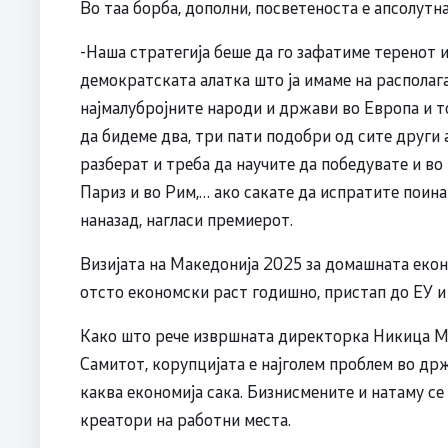
Во таа борба, дополни, посветеноста е апсолутна
-Наша стратегија беше да го зафатиме теренот и
демократската алатка што ја имаме на располага
најмалубројните народи и држави во Европа и то
да бидеме два, три пати подобри од сите други а
разберат и треба да научите да победувате и во
Париз и во Рим,… ако сакате да испратите поин
наназад, нагласи премиерот.
Визијата на Македонија 2025 за домашната еконо
отсто економски раст годишно, пристап до ЕУ и
Како што рече извршната директорка Никица М
Самитот, корупцијата е најголем проблем во држ
каква економија сака. Бизнисмените и натаму се
креатори на работни места.