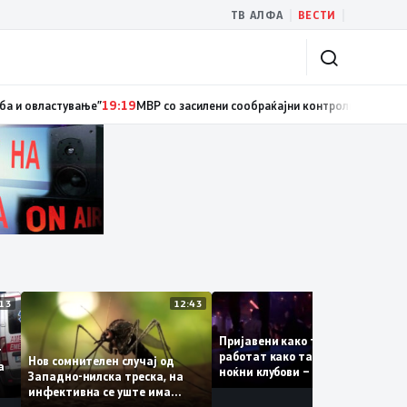
|
|
ТВ АЛФА
ВЕСТИ
иски службеник, поднесена кривична пријава за „злоупотреба на служб
13:13
12:43
12:
Пријавени како туристки, а
уваат
работат како танчерки во
Нов сомнителен случај од
те за
ноќни клубови – полицијата
Западно-нилска треска, на
откри сомнителна шема за
инфективна се уште има
можна трговија со луѓе
пациенти во критична