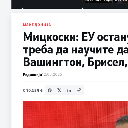
ваат „персона
дека работеле за
терористички орга
МАКЕДОНИЈА
Мицкоски: ЕУ остан
треба да научите д
Вашингтон, Брисел,
Редакција
12.05.2025
СПОДЕЛИ: