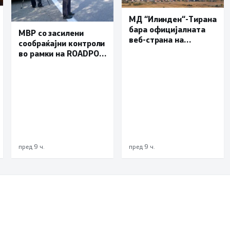
МД “Илинден“-Тирана
бара официјалната
МВР со засилени
веб-страна на
сообраќајни контроли
Општина Пустец да
во рамки на ROADPOL:
биде достапна и на
Фокус на брзината и
македонски јазик
безбедноста на
патиштата
пред 9 ч.
пред 9 ч.