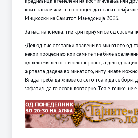
предизвици втемелени на постигнувања или дру
кои станале или се во процес да станат земји ч
Мицкоски на Самитот Македонија 2025.
За нас, напомена, тие критериуми се од сосема 
-Дел од тие отстапки правени во минатото од го
некои процеси во кои самите тие биле вовлечени
од лекомисленост и чековерност, а дел од наци
жртвата дадена во минатото, ниту имале можност
Влада треба да живее со сето тоа и да се бори, 
зафатил, да го освои повторно. Тоа е тешко, не е