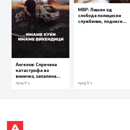
МВР: Лишен од
слобода полициски
службеник, поднесена
кривична пријава за
„злоупотреба на
службената положба
и овластување”
Ангелов: Спречена
катастрофа во
виничко, запалена
трева при сечење со
пред 9 ч.
пред 9 ч.
брусилица