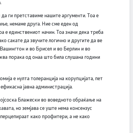
.
 да ги претставиме нашите аргументи. Тоа е
ње, немаме друга. Ние сме еден од
а е единствениот начин. Тоа значи дека треба
ко сакате да звучите логично и другите да ве
 Вашингтон и во Брисел и во Берлин и во
аква порака од онаа што била слушана години
мија е нулта толеранција на корупцијата, пет
 ефикасна јавна администрација.
ојсоска Блажески во воведното обраќање на
авата, но земјава се уште нема консензус
 перцепираат како профитери, а не како