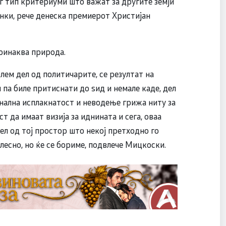
г тип критериуми што важат за другите земји
ленки, рече денеска премиерот Христијан
поинаква природа.
лем дел од политичарите, се резултат на
 па биле притиснати до ѕид и немале каде, дел
онална исплакнатост и неводење грижа ниту за
 да имаат визија за иднината и сега, оваа
дел од тој простор што некој претходно го
 лесно, но ќе се бориме, подвлече Мицкоски.