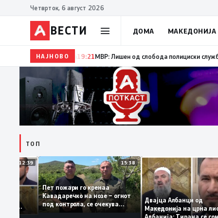
Четврток, 6 август 2026
ВЕСТИ
ДОМА
МАКЕДОНИЈА
НАЈНОВО
19:22
Ангелов: Спречена катастрофа во виничко, зап
ТОП
12:39
15:38
Пет пожари го кренаа
Рама: За
Кавадаречко на нозе – огнот
форма му
Двајца Албанци од
под контрола, се очекува
анците од
Македонија на црна
целосно гаснење
га кога му гори
Албанија: Тирана с