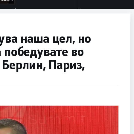
низации
ува наша цел, но
а победувате во
 Берлин, Париз,