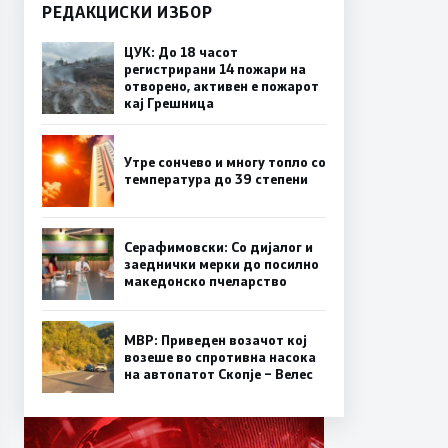
РЕДАКЦИСКИ ИЗБОР
ЦУК: До 18 часот
регистрирани 14 пожари на
отворено, активен е пожарот
кај Грешница
Утре сончево и многу топло со
температура до 39 степени
Серафимовски: Со дијалог и
заеднички мерки до посилно
македонско пчеларство
МВР: Приведен возачот кој
возеше во спротивна насока
на автопатот Скопје – Велес