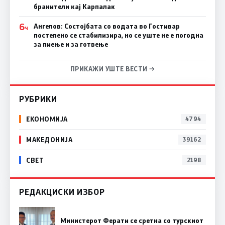
бранители кај Карпалак
6
Ангелов: Состојбата со водата во Гостивар
Ч
постепено се стабилизира, но се уште не е погодна
за пиење и за готвење
ПРИКАЖИ УШТЕ ВЕСТИ →
РУБРИКИ
ЕКОНОМИЈА
4794
МАКЕДОНИЈА
39162
СВЕТ
2198
РЕДАКЦИСКИ ИЗБОР
Министерот Ферати се сретна со турскиот