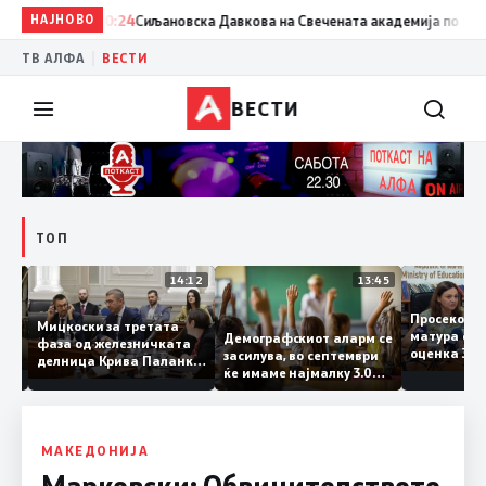
НАЈНОВО
20:24
Сиљановска Давкова на Свечената академија по повод „
|
ТВ АЛФА
ВЕСТИ
ВЕСТИ
ТОП
15:20
14:12
13:45
Просеко
Мицкоски за третата
матура 
Демографскиот аларм се
фаза од железничката
: Во
оценка 
засилува, во септември
делница Крива Паланка
 22
ќе имаме најмалку 3.000
– Деве Баир: Проектот
првачиња помалку
нема да заврши на
половина тунел во слепа
улица, сега имаме
целина
МАКЕДОНИЈА
Марковски: Обвинителството