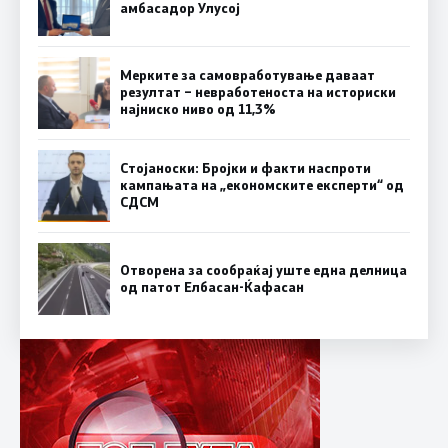
амбасадор Улусој
Мерките за самовработување даваат
резултат – невработеноста на историски
најниско ниво од 11,3%
Стојаноски: Бројки и факти наспроти
кампањата на „економските експерти“ од
СДСM
Отворена за сообраќај уште една делница
од патот Елбасан-Ќафасан