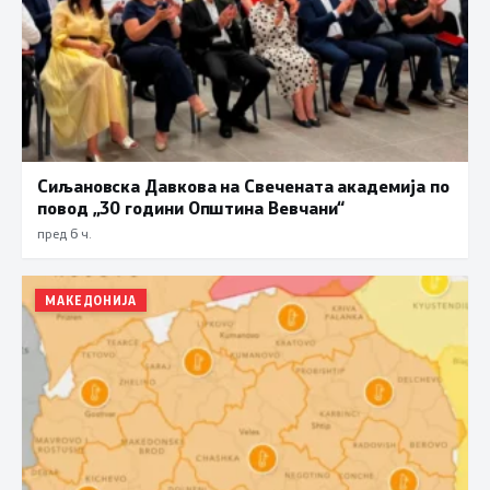
Сиљановска Давкова на Свечената академија по
повод „30 години Општина Вевчани“
пред 6 ч.
МАКЕДОНИЈА