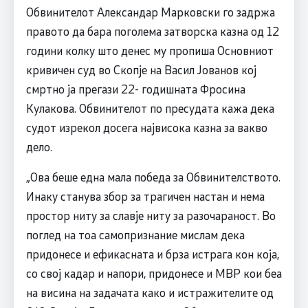
Обвинителот Александар Марковски го задржа
правото да бара поголема затворска казна од 12
години колку што денес му пропиша Основниот
кривичен суд во Скопје на Васил Јованов кој
смртно ја прегази 22- годишната Фросина
Кулакова. Обвинителот по пресудата кажа дека
судот изрекол досега највисока казна за вакво
дело.
„Ова беше една мала победа за Обвинителството.
Инаку станува збор за трагичен настан и нема
простор ниту за славје ниту за разочараност. Во
поглед на тоа самопризнание мислам дека
придонесе и ефикасната и брза истрага кон која,
со свој кадар и напори, придонесе и МВР кои беа
на висина на задачата како и истражителите од