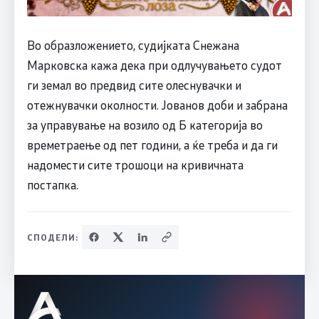
Во образложението, судијката Снежана
Марковска кажа дека при одлучувањето судот
ги земал во предвид сите олеснувачки и
отежнувачки околности. Јованов доби и забрана
за управување на возило од Б категорија во
времетраење од пет години, а ќе треба и да ги
надомести сите трошоци на кривичната
постапка.
СПОДЕЛИ: