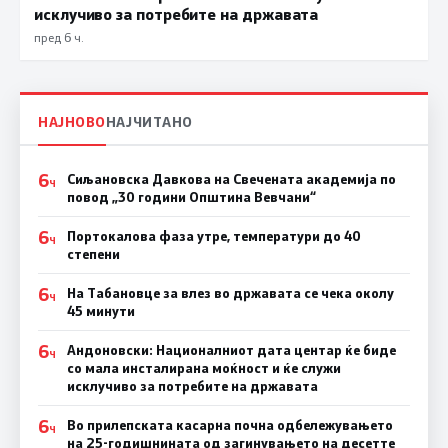
исклучиво за потребите на државата
пред 6 ч.
НАЈНОВО
НАЈЧИТАНО
6
Сиљановска Давкова на Свечената академија по
Ч
повод „30 години Општина Вевчани“
6
Портокалова фаза утре, температури до 40
Ч
степени
6
На Табановце за влез во државата се чека околу
Ч
45 минути
6
Андоновски: Националниот дата центар ќе биде
Ч
со мала инсталирана моќност и ќе служи
исклучиво за потребите на државата
6
Во прилепската касарна почна одбележувањето
Ч
на 25-годишнината од загинувањето на десетте