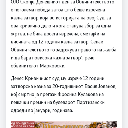
ОЈО Скопје. Денешниот ден за Обвинителството
е поголема победа затоа што беше изречена
казна затвор која во историјата на овој Суд, за
ова кривично дело и кога станува збор за една
жртва, не била досега изречена, сметајќи на
висината од 12 години казна затвор. Сепак
Обвинителството го задржува правото на жалба
и да бара повисока казна затвор“, рече
обвинителот Марковски.
Денес Кривичниот суд му изрече 12 години
затворска казна за 20-годишниот Васил Јованов,
кој смртно ја прегази Фросина Кулакова на
пешачки премин на булеварот Партизански
одреди во јануари, годинава.