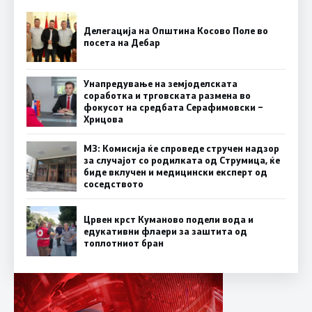
Делегација на Општина Косово Поле во
посета на Дебар
Унапредување на земјоделската
соработка и трговската размена во
фокусот на средбата Серафимовски –
Хрицова
МЗ: Комисија ќе спроведе стручен надзор
за случајот со родилката од Струмица, ќе
биде вклучен и медицински експерт од
соседството
Црвен крст Куманово подели вода и
едукативни флаери за заштита од
топлотниот бран