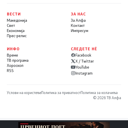
ВЕСТИ
ЗА НАС
Македонија
За Алфа
Свет
Контакт
Економија
Импресум
Прес-релис
ИНФО
СЛЕДЕТЕ НÉ
Време
Facebook
ТВ програма
X / Twitter
Хороскоп
YouTube
RSS
Instagram
Услови на користење
Политика за приватност
Политика за колачиња
© 2026 ТВ Алфа