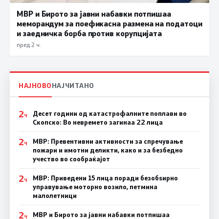
МВР и Бирото за јавни набавки потпишаа
меморандум за поефикасна размена на податоци
и заедничка борба против корупцијата
пред 2 ч.
НАЈНОВО
НАЈЧИТАНО
2
Десет години од катастрофалните поплави во
Ч
Скопско: Во невремето загинаа 22 лица
2
МВР: Превентивни активности за спречување
Ч
пожари и имотни деликти, како и за безбедно
учество во сообраќајот
2
МВР: Приведени 15 лица поради безобѕирно
Ч
управување моторно возило, петмина
малолетници
2
МВР и Бирото за јавни набавки потпишаа
Ч