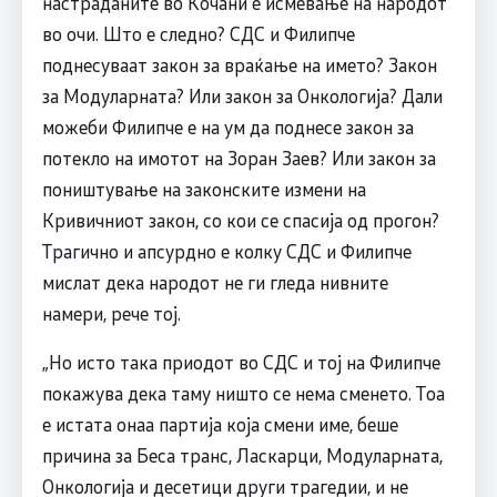
настраданите во Кочани е исмевање на народот
во очи. Што е следно? СДС и Филипче
поднесуваат закон за враќање на името? Закон
за Модуларната? Или закон за Онкологија? Дали
можеби Филипче е на ум да поднесе закон за
потекло на имотот на Зоран Заев? Или закон за
поништување на законските измени на
Кривичниот закон, со кои се спасија од прогон?
Трагично и апсурдно е колку СДС и Филипче
мислат дека народот не ги гледа нивните
намери, рече тој.
„Но исто така приодот во СДС и тој на Филипче
покажува дека таму ништо се нема сменето. Тоа
е истата онаа партија која смени име, беше
причина за Беса транс, Ласкарци, Модуларната,
Онкологија и десетици други трагедии, и не