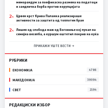
меморандум за поефикасна размена на податоци
и заедничка борба против корупцијата
2
Црвен крст Крива Паланка реализираше
Ч
активности за заштита од топлотен бран
2
Лишен од слобода маж од Боговиње кој пукал на
Ч
семејна веселба, а куршум оштетил покрив на куќа
ПРИКАЖИ УШТЕ ВЕСТИ →
РУБРИКИ
ЕКОНОМИЈА
4786
МАКЕДОНИЈА
39094
СВЕТ
2194
РЕДАКЦИСКИ ИЗБОР