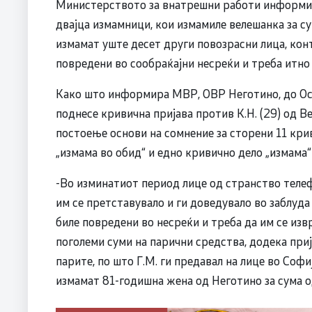
Министерството за внатрешни работи информир
двајца измамници, кои измамиле велешанка за су
измамат уште десет други повозрасни лица, кон
повредени во сообраќајни несреќи и треба итно 
Како што информира МВР, ОВР Неготино, до Ос
поднесе кривична пријава против К.Н. (29) од Вел
постоење основи на сомнение за сторени 11 крив
„измама во обид“ и едно кривично дело „измама“
-Во изминатиот период лице од странство теле
им се претставувало и ги доведувало во заблуда
биле повредени во несреќи и треба да им се изв
поголеми суми на парични средства, додека прија
парите, по што Г.М. ги предавал на лице во Софиј
измамат 81-годишна жена од Неготино за сума 