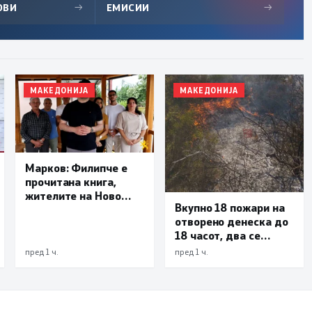
ОВИ
→
ЕМИСИИ
→
МАКЕДОНИЈА
МАКЕДОНИЈА
Марков: Филипче е
прочитана книга,
жителите на Ново
Вкупно 18 пожари на
Село ја избираат
отворено денеска до
политиката на
18 часот, два се
резултати, а не
активни
политиката на тензии
пред 1 ч.
пред 1 ч.