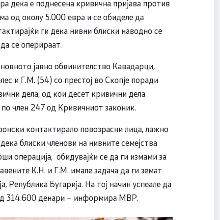
а дека е поднесена кривична пријава против
ма од околу 5.000 евра и се обиделе да
тактирајќи ги дека нивни блиски наводно се
да се оперираат.
новното јавно обвинителство Кавадарци,
ес и Г.М. (54) со престој во Скопје поради
ични дела, од кои десет кривични дела
 по член 247 од Кривичниот законик.
фонски контактирало повозрасни лица, лажно
 дека блиски членови на нивните семејства
рши операција, обидувајќи се да ги измами за
вените К.Н. и Г.М. имале задача да ги земат
а, Република Бугарија. На тој начин успеале да
од 314.600 денари – информира МВР.