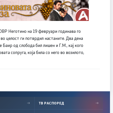
ОВР Неготино на 19 февруари годинава го
р во целост ги потврдил настаните. Два дена
 Баир од слобода бил лишен и Г.М., кај кого
вата сопруга, која била со него во возилото,
→
ТВ РАСПОРЕД
→