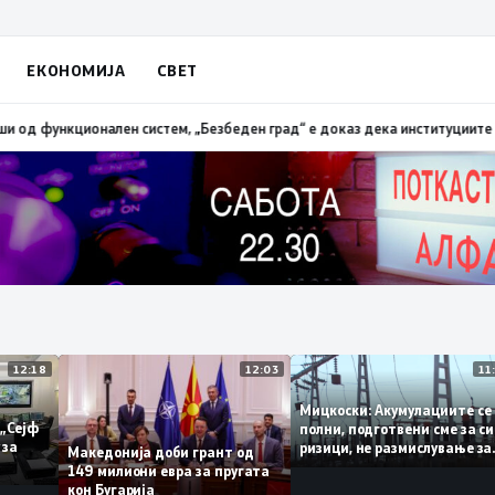
ЕКОНОМИЈА
СВЕТ
на мотоцикли, 14 лишени поради безобѕирно возење
18:38
Петрушевски: 
12:18
12:03
Мицкоски: Акумулациите
 од „Сејф
полни, подготвени сме з
ногу за
ризици, не размислување
Македонија доби грант од
поскапување на струјат
149 милиони евра за пругата
кон Бугарија