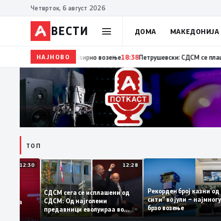
Четврток, 6 август 2026
ВЕСТИ
ДОМА
МАКЕДОНИЈА
НАЈНОВО
18:38
МВР: 222 сообраќајни прекршоци од возачи 
ТОП
12:30
12:28
Рекорден број казни
СДСМ сега се исплашени од
сити“ во јули – најм
СДСМ: Од најголеми
атоците на
брзо возење
предавници еволуираа во
мантираат
најголеми патриоти