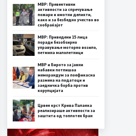
МВР: Превентивни
активности за спречување
пожари и имотни деликти,
како и за безбедно учество во
сообраќајот
МВР: Приведени 15 лица
поради безобѕирно
управување моторно возило,
петмина малолетници
МВР и Бирото за јавни
набавки потпишаа
меморандум за поефикасна
размена на податоци и
заедничка борба против
корупцијата
Црвен крст Крива Паланка
реализираше активности за
заштита од топлотен бран