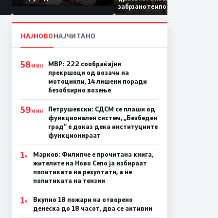
Коридор 8, Македонија
забрзано темпо
станува раскрсница на
Балканот
НАЈНОВО
НАЈЧИТАНО
58
МВР: 222 сообраќајни
МИН
прекршоци од возачи на
мотоцикли, 14 лишени поради
безобѕирно возење
59
Петрушевски: СДСМ се плаши од
МИН
функционален систем, „Безбеден
град“ е доказ дека институциите
функционираат
1
Марков: Филипче е прочитана книга,
Ч
жителите на Ново Село ја избираат
политиката на резултати, а не
политиката на тензии
1
Вкупно 18 пожари на отворено
Ч
денеска до 18 часот, два се активни