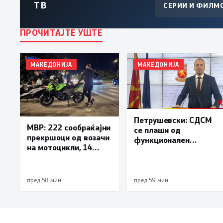
ТВ
СЕРИИ И ФИЛМ
ПРОЧИТАЈТЕ УШТЕ
МАКЕДОНИЈА
МАКЕДОНИЈА
Петрушевски: СДСМ
МВР: 222 сообраќајни
се плаши од
прекршоци од возачи
функционален
на мотоцикли, 14
систем, „Безбеден
лишени поради
град“ е доказ дека
безобѕирно возење
институциите
функционираат
пред 58 мин.
пред 59 мин.