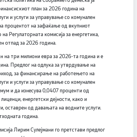
финансискиот план за 2026 година на
луги и услуги за управување со комунален
 на процентот на зафаќање од вкупниот
на Регулаторната комисија за енергетика,
ен отпад за 2026 година.
н на три милиони евра за 2026-та година и е
ина. Предлог на одлука за утврдување на
иход, за финансирање на работењето на
луги и услуги за управување со комунален
имум и да изнесува 0,0407 проценти од
лиценци, енергетски дејности, како и
и, оставрен од давањата на водните услуги.
тходната година.
исија Лирим Сулејмани го претстави предлог