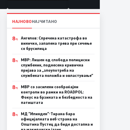
состојба
НАЈНОВО
НАЈЧИТАНО
8
Ангелов: Спречена катастрофа во
Ч
виничко, запалена трева при сечење
со брусилица
8
МВР: Лишен од слобода полициски
Ч
службеник, поднесена кривична
пријава за „злоупотреба на
службената положба и овластување”
8
МВР со засилени сообраќајни
Ч
контроли во рамки на ROADPOL:
Фокус на брзината и безбедноста на
патиштата
8
МД “Илинден“-Тирана бара
Ч
официјалната веб-страна на
Општина Пустец да биде достапна и
на македонски јазик