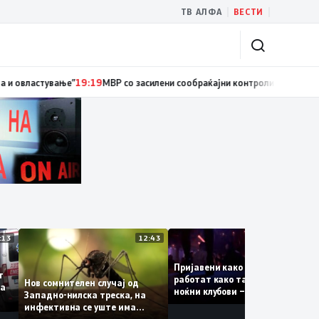
|
|
ТВ АЛФА
ВЕСТИ
ки службеник, поднесена кривична пријава за „злоупотреба на службен
13:13
12:43
12
Пријавени како туристки, а
уваат
работат како танчерки во
Нов сомнителен случај од
ите за
ноќни клубови – полицијата
Западно-нилска треска, на
откри сомнителна шема за
инфективна се уште има
можна трговија со луѓе
пациенти во критична