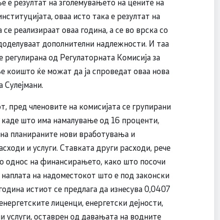
е е резултат на зголемувањето на цените на
нституцијата, оваа исто така е резултат на
е реализираат оваа година, а се во врска со
 доделуваат дополнителни надлежности. И таа
е регулирана од Регулаторната Комисија за
е коишто ќе можат да ја спроведат оваа нова
 Сулејмани.
, пред членовите на комисијата се групирани
а каде што има намалување од 16 проценти,
 на планираните нови вработувања и
сходи и услуги. Ставката други расходи, рече
Во однос на финансирањето, како што посочи
у наплата на надоместокот што е под законски
година истиот се предлага да изнесува 0,0407
енергетските лиценци, енергетски дејности,
и услуги, оставрен од давањата на водните