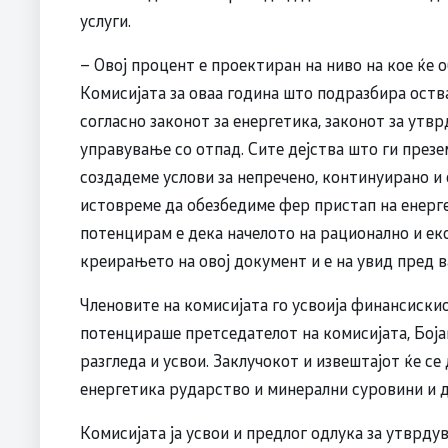
услуги.
– Овој процент е проектиран на ниво на кое ќе
Комисијата за оваа година што подразбира оств
согласно законот за енергетика, законот за утвр
управување со отпад. Сите дејства што ги презе
создадеме услови за непречено, континуирано и 
истовреме да обезбедиме фер пристап на енерге
потенцирам е дека начелото на рационално и е
креирањето на овој документ и е на увид пред в
Членовите на комисијата го усвоија финансискио
потенцираше претседателот на комисијата, Боја
разгледа и усвои. Заклучокот и извештајот ќе с
енергетика рударство и минерални суровини и д
Комисијата ја усвои и предлог одлука за утврд