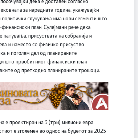
посочувајќи дека е доставен согласно
ековната за наредната година, укажувајќи
и политички случувања има нови сегменти што
-финансиски план. Сулејмани рече дека
е патувања, присуствата на собранија и
ела и наместо со физичко присуство
ека и поголем дел од планираните
ади што првобитниот финансиски план
авките од претходно планираните трошоци.
на е проектиран на 3 (три) милиони евра
тиот е зголемен во однос на буџетот за 2025