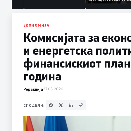
уваат „персона
дека работеле за
терористички орг
ЕКОНОМИЈА
Комисијата за екон
и енергетска полит
финансискиот план 
година
Редакција
27.03.2026
СПОДЕЛИ: