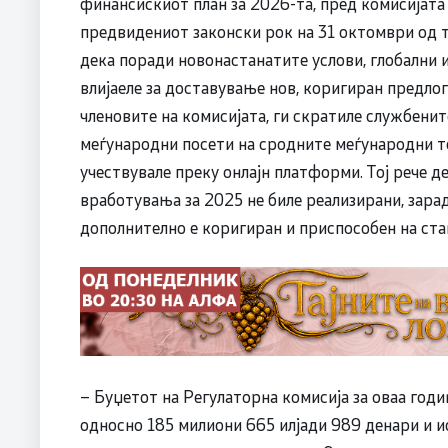
финансискиот план за 2026-та, пред комисијата 
предвидениот законски рок на 31 октомври од т
дека поради новонастанатите услови, глобални 
влијаеле за доставување нов, коригиран предлог
членовите на комисијата, ги скратиле службенит
меѓународни посети на сродните меѓународни т
учествувале преку онлајн платформи. Тој рече д
вработувања за 2025 не биле реализирани, зар
дополнително е коригиран и приспособен на ст
– Буџетот на Регулаторна комисија за оваа годи
односно 185 милиони 665 илјади 989 денари и ис