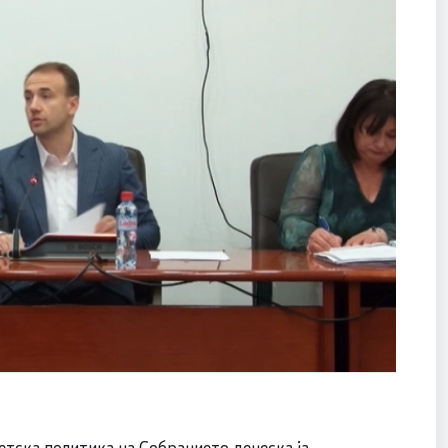
етска политика на Собранието денеска ја