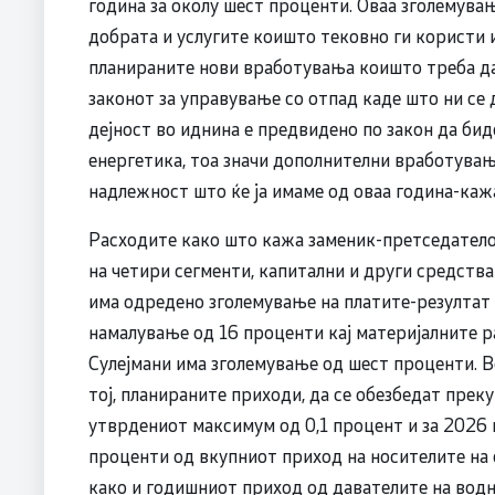
година за околу шест проценти. Оваа зголемувањ
добрата и услугите коишто тековно ги користи и
планираните нови вработувања коишто треба да с
законот за управување со отпад каде што ни се
дејност во иднина е предвидено по закон да бид
енергетика, тоа значи дополнителни вработувањ
надлежност што ќе ја имаме од оваа година-кажа
Расходите како што кажа заменик-претседателот
на четири сегменти, капитални и други средств
има одредено зголемување на платите-резултат
намалување од 16 проценти кај материјалните ра
Сулејмани има зголемување од шест проценти. 
тој, планираните приходи, да се обезбедат прек
утврдениот максимум од 0,1 процент и за 2026 
проценти од вкупниот приход на носителите на 
како и годишниот приход од давателите на водн