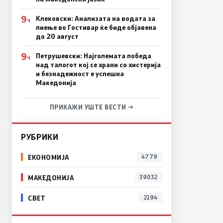
9
Клековски: Анализата на водата за
Ч
пиење во Гостивар ќе биде објавена
до 20 август
9
Петрушевски: Најголемата победа
Ч
над талогот кој се храни со хистерија
и безнадежност е успешна
Македонија
ПРИКАЖИ УШТЕ ВЕСТИ →
РУБРИКИ
ЕКОНОМИЈА
4779
МАКЕДОНИЈА
39032
СВЕТ
2194