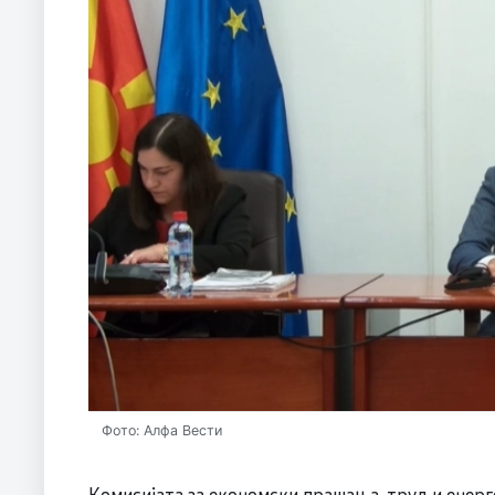
Фото: Алфа Вести
Комисијата за економски прашања, труд и енерг