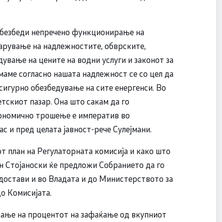
 обезбеди непречено функционирање на
арување на надлежностите, обврските,
дување на цените на водни услуги и законот за
маме согласно нашата надлежност се со цел да
сигурно обезбедување на сите енергенси. Во
тскиот пазар. Она што сакам да го
кономично трошење е императив во
ас и пред целата јавност-рече Сулејмани.
т план на Регулаторната комисија и како што
н Стојаноски ќе предложи Собранието да го
е достави и во Владата и до Министерството за
о Комисијата.
ување на процентот на зафаќање од вкупниот