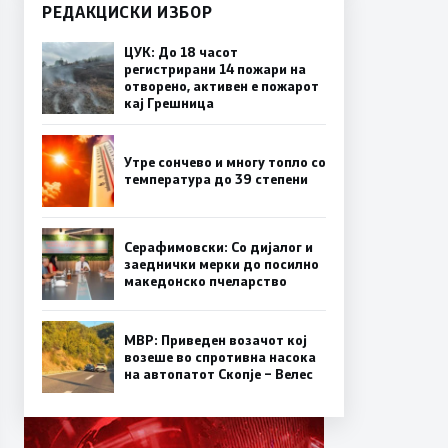
РЕДАКЦИСКИ ИЗБОР
ЦУК: До 18 часот
регистрирани 14 пожари на
отворено, активен е пожарот
кај Грешница
Утре сончево и многу топло со
температура до 39 степени
Серафимовски: Со дијалог и
заеднички мерки до посилно
македонско пчеларство
МВР: Приведен возачот кој
возеше во спротивна насока
на автопатот Скопје – Велес