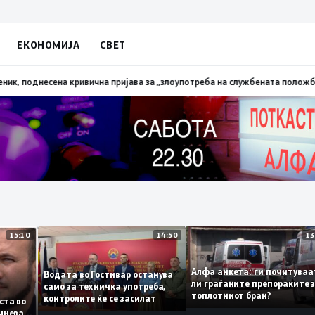
ЕКОНОМИЈА
СВЕТ
лена трева при сечење со брусилица
19:21
МВР: Лишен од слобода полицис
15:10
14:50
Алфа анкета: ги почит
Водата во Гостивар останува
ли граѓаните препорак
само за техничка употреба,
топлотниот бран?
контролите ќе се засилат
а листа во
се сомнева