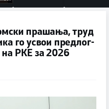
анизации
омски прашања, труд
ика го усвои предлог-
на РКЕ за 2026