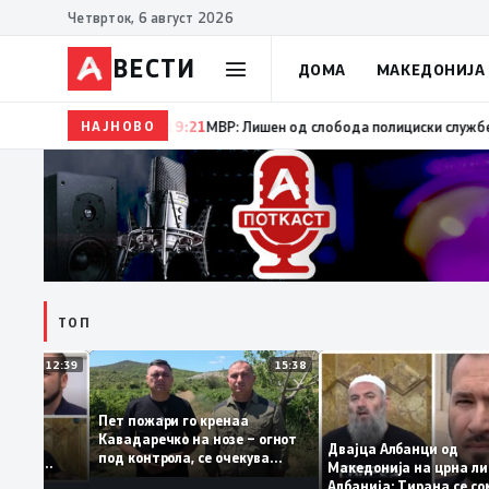
Четврток, 6 август 2026
ВЕСТИ
ДОМА
МАКЕДОНИЈА
НАЈНОВО
19:22
Ангелов: Спречена катастрофа во виничко, запа
ТОП
12:39
15:38
Пет пожари го кренаа
Рама: За
Кавадаречко на нозе – огнот
тформа му
Двајца Албанци од
под контрола, се очекува
анците од
Македонија на црн
целосно гаснење
га кога му гори
Албанија: Тирана 