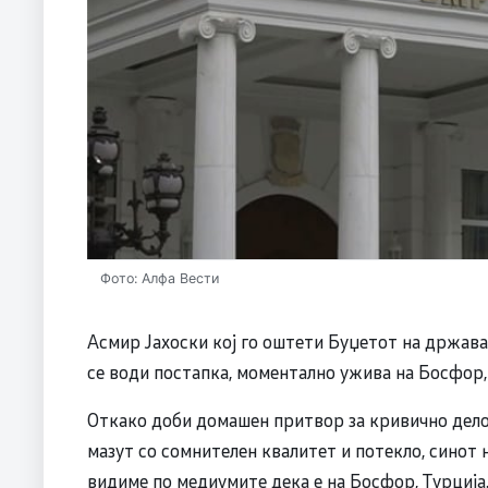
Фото: Алфа Вести
Асмир Јахоски кој го оштети Буџетот на држават
се води постапка, моментално ужива на Босфо
Откако доби домашен притвор за кривично дело
мазут со сомнителен квалитет и потекло, синот 
видиме по медиумите дека е на Босфор, Турција