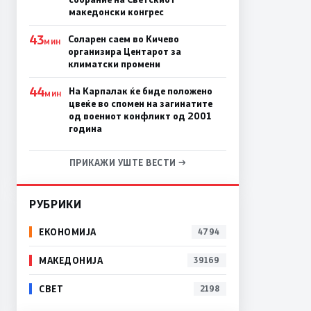
македонски конгрес
43
Соларен саем во Кичево
МИН
организира Центарот за
климатски промени
44
На Карпалак ќе биде положено
МИН
цвеќе во спомен на загинатите
од воениот конфликт од 2001
година
ПРИКАЖИ УШТЕ ВЕСТИ →
РУБРИКИ
ЕКОНОМИЈА
4794
МАКЕДОНИЈА
39169
СВЕТ
2198