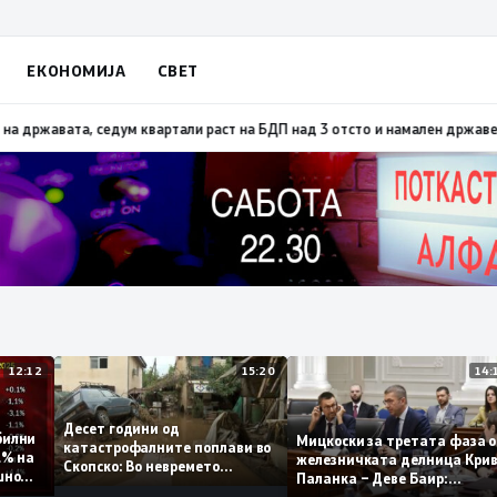
ЕКОНОМИЈА
СВЕТ
та со тајните на ДУИ
08:29
ВМРО-ДПМНЕ: Талогот од СДСМ несреќен поради
12:12
15:20
Десет години од
стабилни
Мицкоски за третата фа
катастрофалните поплави во
 0,1% на
железничката делница К
Скопско: Во невремето
одишно
Паланка – Деве Баир:
загинаа 22 лица
Проектот нема да заврши