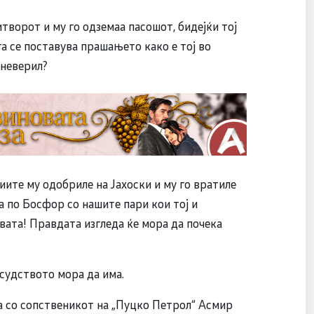
творот и му го одземаа пасошот, бидејќи тој
га се поставува прашањето како е тој во
оневерил?
иите му одобриле на Јахоски и му го вратиле
а по Босфор со нашите пари кои тој и
вата! Правдата изгледа ќе мора да почека
судството мора да има.
а со сопственикот на „Пуцко Петрол“ Асмир