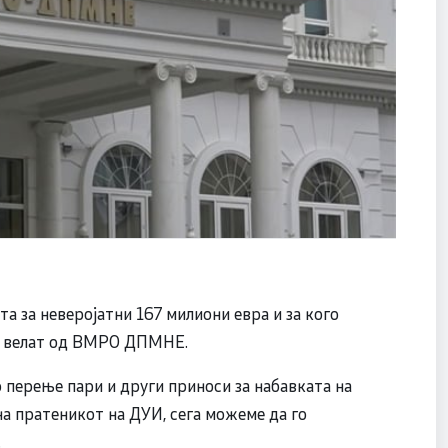
а за неверојатни 167 милиони евра и за кого
р, велат од ВМРО ДПМНЕ.
 перење пари и други приноси за набавката на
на пратеникот на ДУИ, сега можеме да го
.