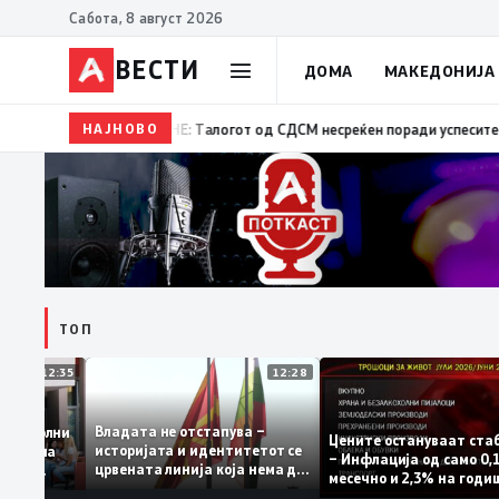
Сабота, 8 август 2026
ВЕСТИ
ДОМА
МАКЕДОНИЈА
НАЈНОВО
08:30
ВРЕДИ: Дали Артан Груби ја купува слобода
ТОП
12:35
12:28
Владата не отстапува –
се задоволни
Цените остануваат 
историјата и идентитетот се
чениците на
– Инфлација од само
црвената линија која нема да
жавната
месечно и 2,3% на г
се погази
ниво