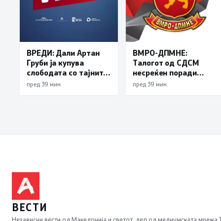
ВРЕДИ: Дали Артан
ВМРО-ДПМНЕ:
Груби ја купува
Талогот од СДСМ
слободата со тајните
несреќен поради
на ДУИ
успесите на
пред 39 мин.
пред 39 мин.
државата, седум
квартали раст на БДП
над 3 отсто и намален
државен долг се
показатели за
економска
стабилност
ВЕСТИ
Независни вести од Македонија и светот, дел од медиумската мрежа