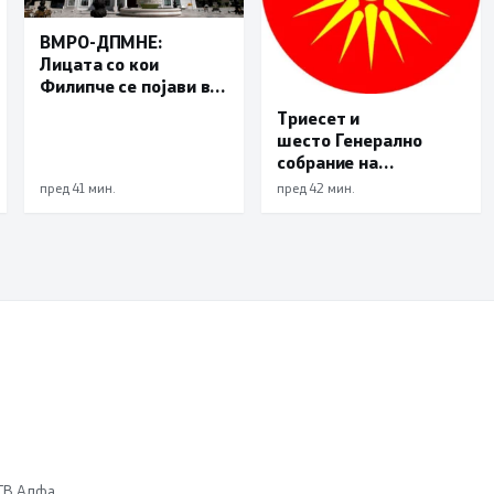
ВМРО-ДПМНЕ:
Лицата со кои
Филипче се појави во
Ново Село не се
Триесет и
невини жртви, за дел
шесто Генерално
од нив постојат
собрание на
правосилни судски
Светскиот
пред 41 мин.
пред 42 мин.
одлуки за кривични
македонски конгрес
дела
 ТВ Алфа.