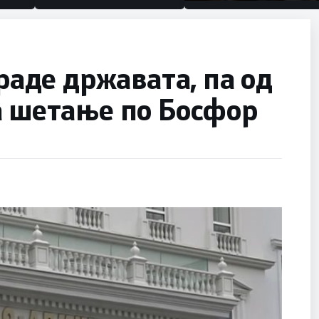
половина тунел во слепа
улица, сега имаме целин
краде државата, па од
а шетање по Босфор