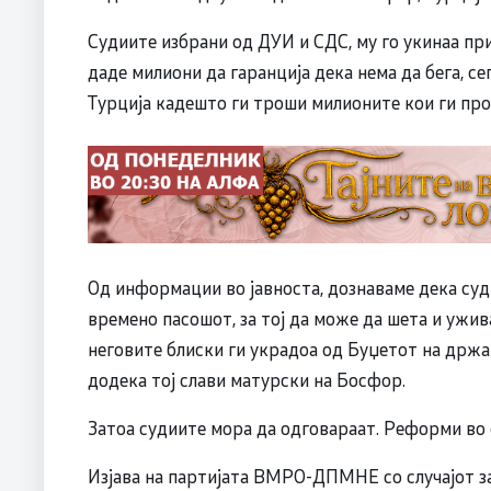
Судиите избрани од ДУИ и СДС, му го укинаа при
даде милиони да гаранција дека нема да бега, се
Турција кадешто ги троши милионите кои ги пр
Од информации во јавноста, дознаваме дека суд
времено пасошот, за тој да може да шета и ужив
неговите блиски ги украдоа од Буџетот на држа
додека тој слави матурски на Босфор.
Затоа судиите мора да одговараат. Реформи во 
Изјава на партијата ВМРО-ДПМНЕ со случајот з