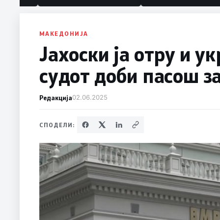
МАКЕДОНИЈА
Јахоски ја отру и у
судот доби пасош з
Редакција
02.06.2025
СПОДЕЛИ: