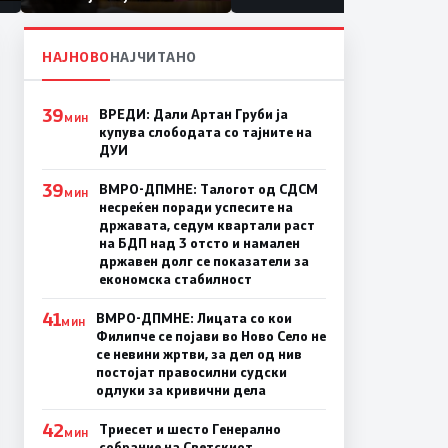
првачиња помалку
а
НАЈНОВО
НАЈЧИТАНО
39
ВРЕДИ: Дали Артан Груби ја
МИН
купува слободата со тајните на
ДУИ
39
ВМРО-ДПМНЕ: Талогот од СДСМ
МИН
несреќен поради успесите на
државата, седум квартали раст
на БДП над 3 отсто и намален
државен долг се показатели за
економска стабилност
41
ВМРО-ДПМНЕ: Лицата со кои
МИН
Филипче се појави во Ново Село не
се невини жртви, за дел од нив
постојат правосилни судски
одлуки за кривични дела
42
Триесет и шесто Генерално
МИН
собрание на Светскиот