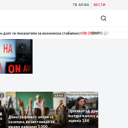
|
|
ТВ АЛФА
ВЕСТИ
 успесите на државата, седум квартали раст на БДП над 3 отсто и нам
14:12
13:45
13:1
Просекот од државната
за од
матура е многу добар со
Демографскиот аларм се
рива
оценка 3,66
засилува, во септември ќе
имаме најмалку 3.000
 на