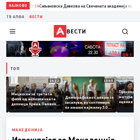
НАЈНОВО
20:24
Сиљановска Давкова на Свечената академија по повод „
|
ТВ АЛФА
ВЕСТИ
ВЕСТИ
ТОП
15:20
14:12
13:45
Просеко
Мицкоски за третата
матура 
Демографскиот аларм се
фаза од железничката
: Во
оценка 
засилува, во септември
делница Крива Паланка
 22
ќе имаме најмалку 3.000
– Деве Баир: Проектот
првачиња помалку
нема да заврши на
половина тунел во слепа
улица, сега имаме
целина
МАКЕДОНИЈА
Извештајот за Македонија