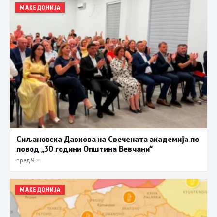
МАКЕДОНИЈА
Сиљановска Давкова на Свечената академија по
повод „30 години Општина Вевчани“
пред 9 ч.
МАКЕДОНИЈА