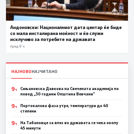
Андоновски: Националниот дата центар ќе биде
со мала инсталирана моќност и ќе служи
исклучиво за потребите на државата
пред 9 ч.
НАЈНОВО
НАЈЧИТАНО
9
Сиљановска Давкова на Свечената академија по
Ч
повод „30 години Општина Вевчани“
9
Портокалова фаза утре, температури до 40
Ч
степени
9
На Табановце за влез во државата се чека околу
Ч
45 минути