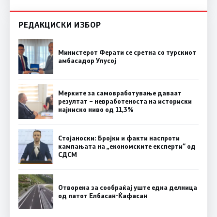
РЕДАКЦИСКИ ИЗБОР
Министерот Ферати се сретна со турскиот
амбасадор Улусој
Мерките за самовработување даваат
резултат – невработеноста на историски
најниско ниво од 11,3%
Стојаноски: Бројки и факти наспроти
кампањата на „економските експерти“ од
СДСM
Отворена за сообраќај уште една делница
од патот Елбасан-Ќафасан