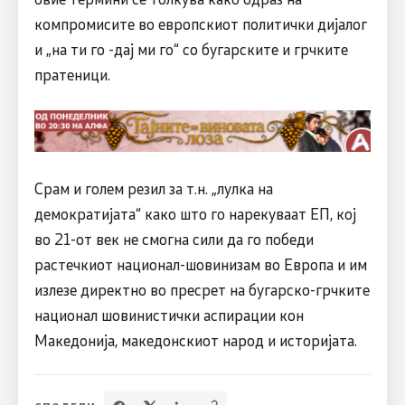
компромисите во европскиот политички дијалог
и „на ти го -дај ми го“ со бугарските и грчките
пратеници.
Срам и голем резил за т.н. „лулка на
демократијата“ како што го нарекуваат ЕП, кој
во 21-от век не смогна сили да го победи
растечкиот национал-шовинизам во Европа и им
излезе директно во пресрет на бугарско-грчките
национал шовинистички аспирации кон
Македонија, македонскиот народ и историјата.