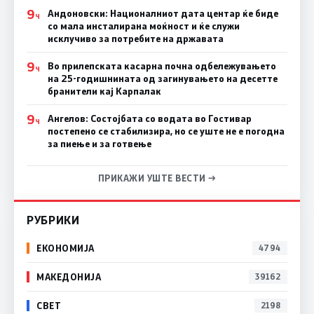
9
Андоновски: Националниот дата центар ќе биде
Ч
со мала инсталирана моќност и ќе служи
исклучиво за потребите на државата
9
Во прилепската касарна почна одбележувањето
Ч
на 25-годишнината од загинувањето на десетте
бранители кај Карпалак
9
Ангелов: Состојбата со водата во Гостивар
Ч
постепено се стабилизира, но се уште не е погодна
за пиење и за готвење
ПРИКАЖИ УШТЕ ВЕСТИ →
РУБРИКИ
ЕКОНОМИЈА
4794
МАКЕДОНИЈА
39162
СВЕТ
2198