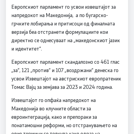
Европскиот парламент го усвои извештајот за
напредокот на Македонија, а по бугарско-
грчките лобирања и притисоци од финалната
верзија беа отстранети формулациите кои
директно се однесуваат на „македонскиот јазик
и идентитет“.
Европскиот парламент скандалозно со 461 глас
„за“, 121 „против“ и 107 „воздржани“ денеска го
усвои Извештајот на австрискиот европратеник
Томас Вајц за земјава за 2023 и 2024 година.
Извештајот го опфаќа напредокот на
Македонија во клучните области за
евроинтеграција, како и препораки за
понатамошни реформи, но отстранувањето на
овие термини се толкува како одраз на