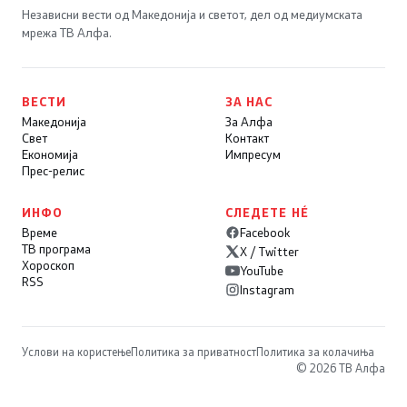
Независни вести од Македонија и светот, дел од медиумската
мрежа ТВ Алфа.
ВЕСТИ
ЗА НАС
Македонија
За Алфа
Свет
Контакт
Економија
Импресум
Прес-релис
ИНФО
СЛЕДЕТЕ НÉ
Време
Facebook
ТВ програма
X / Twitter
Хороскоп
YouTube
RSS
Instagram
Услови на користење
Политика за приватност
Политика за колачиња
© 2026 ТВ Алфа