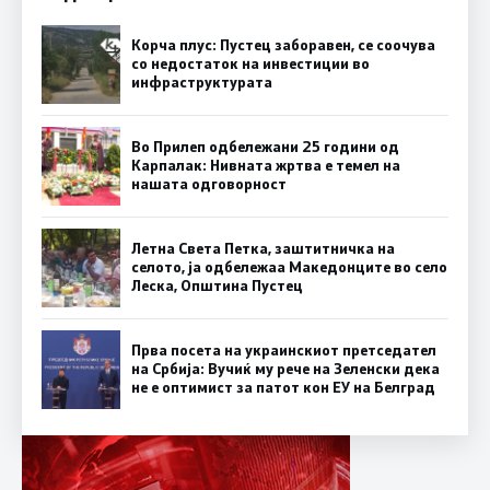
Корча плус: Пустец заборавен, се соочува
со недостаток на инвестиции во
инфраструктурата
Во Прилеп одбележани 25 години од
Карпалак: Нивната жртва е темел на
нашата одговорност
Летна Света Петка, заштитничка на
селото, ја одбележаа Македонците во село
Леска, Општина Пустец
Прва посета на украинскиот претседател
на Србија: Вучиќ му рече на Зеленски дека
не е оптимист за патот кон ЕУ на Белград