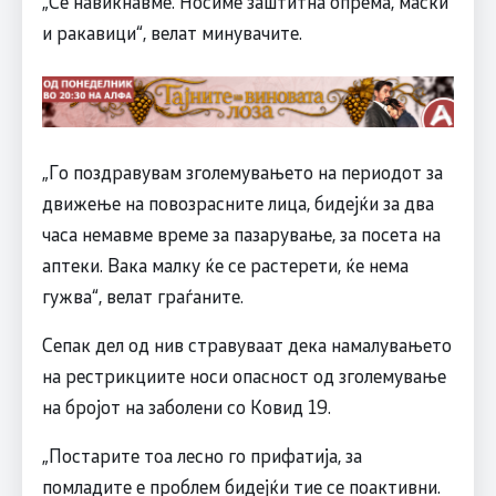
„Се навикнавме. Носиме заштитна опрема, маски
и ракавици“, велат минувачите.
„Го поздравувам зголемувањето на периодот за
движење на повозрасните лица, бидејќи за два
часа немавме време за пазарување, за посета на
аптеки. Вака малку ќе се растерети, ќе нема
гужва“, велат граѓаните.
Сепак дел од нив стравуваат дека намалувањето
на рестрикциите носи опасност од зголемување
на бројот на заболени со Ковид 19.
„Постарите тоа лесно го прифатија, за
помладите е проблем бидејќи тие се поактивни.