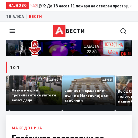
НАЈНОВО
17:42
ЦУК: До 18 часот 11 пожари на отворен простор, од кои т
|
ТВ АЛФА
ВЕСТИ
ВЕСТИ
ТОП
12:50
12:47
12:46
Казни има, но
Јавниот и државниот
Во СДС
дии и
тротинетите се уште ги
долг на Македонија се
талогот
возат деца
стабилни
е само 
ието
копија 
Заев
МАКЕДОНИЈА
Граѓаните задоволни од