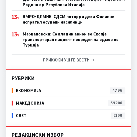
Родино од Република Италија
13
ВМРО-ДПМНЕ: СДСM потврди дека Филипче
Ч
испратил осудени насилници
13
Мерџановски: Со владин авион во Скопје
Ч
транспортиран пациент повреден на одмор во
Турција
ПРИКАЖИ УШТЕ ВЕСТИ →
РУБРИКИ
ЕКОНОМИЈА
4796
МАКЕДОНИЈА
39206
СВЕТ
2199
РЕДАКЦИСКИ ИЗБОР