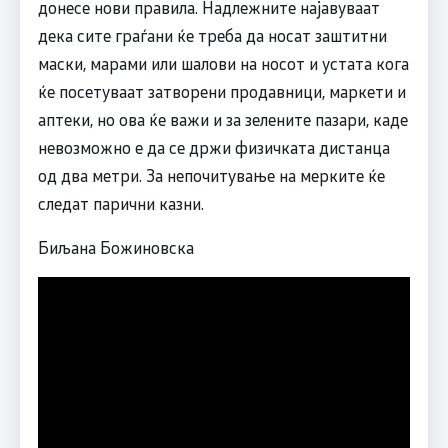
донесе нови правила. Надлежните најавуваат
дека сите граѓани ќе треба да носат заштитни
маски, марами или шалови на носот и устата кога
ќе посетуваат затворени продавници, маркети и
аптеки, но ова ќе важи и за зелените пазари, каде
невозможно е да се држи физичката дистанца
од два метри. За непочитување на мерките ќе
следат парични казни.
Биљана Божиновска