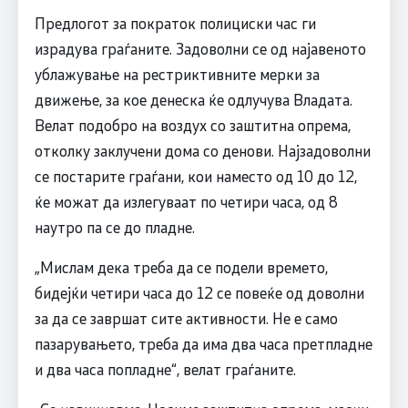
Предлогот за пократок полициски час ги
израдува граѓаните. Задоволни се од најавеното
ублажување на рестриктивните мерки за
движење, за кое денеска ќе одлучува Владата.
Велат подобро на воздух со заштитна опрема,
отколку заклучени дома со денови. Најзадоволни
се постарите граѓани, кои наместо од 10 до 12,
ќе можат да излегуваат по четири часа, од 8
наутро па се до пладне.
„Мислам дека треба да се подели времето,
бидејќи четири часа до 12 се повеќе од доволни
за да се завршат сите активности. Не е само
пазарувањето, треба да има два часа претпладне
и два часа попладне“, велат граѓаните.