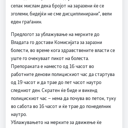
сепак мислам дека бројот на заразени ќе се
зголеми, бидејќи не сме дисциплинирани“, вели
еден граѓанин.
Предлогот за ублажување на мерките до
Владата го достави Комисијата за заразни
болести, во време кога здравствените власти се
уште го очекуваат пикот на болеста.
Препораката е наместо од 16 часот во
работните денови полицискиот час да стартува
од 19 часот и да трае до пет часот наутро
следниот ден. Скратен ќе биде и викенд
полицискиот час – нема да почува во петок, туку
во сабота во 16 часот и ќе трае до понеделник
наутро.
Ублажувањето на мерките за движење ќе