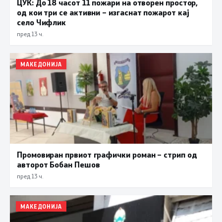
ЦУК: До 18 часот 11 пожари на отворен простор,
од кои три се активни – изгаснат пожарот кај
село Чифлик
пред 13 ч.
МАКЕДОНИЈА
Промовиран првиот графички роман – стрип од
авторот Бобан Пешов
пред 13 ч.
МАКЕДОНИЈА