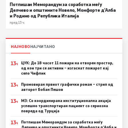
Потпишан Меморандум за соработка меѓу
Делчево и општините Новело, Монфорте д’Алба
и Родино од Република Италија
пред 13 ч.
НАЈНОВО
НАЈЧИТАНО
13
ЦУК: До 18 часот 11 пожари на отворен простор,
Ч
од кои три се активни – изгаснат пожарот кај
село Чифлик
13
Промовиран првиот графички роман – стрип од
Ч
авторот Бобан Пешов
13
МЗ: Со координирана институционална акција
Ч
успешно транспортиран пациент со сериозна
повреда од Турција
13
Потпишан Меморандум за соработка меѓу
Ч
Делчево и општините Новело, Монфорте д’Алба и