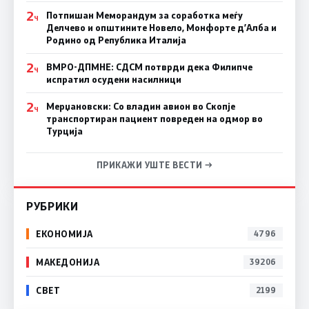
2
Потпишан Меморандум за соработка меѓу
Ч
Делчево и општините Новело, Монфорте д’Алба и
Родино од Република Италија
2
ВМРО-ДПМНЕ: СДСM потврди дека Филипче
Ч
испратил осудени насилници
2
Мерџановски: Со владин авион во Скопје
Ч
транспортиран пациент повреден на одмор во
Турција
ПРИКАЖИ УШТЕ ВЕСТИ →
РУБРИКИ
ЕКОНОМИЈА
4796
МАКЕДОНИЈА
39206
СВЕТ
2199