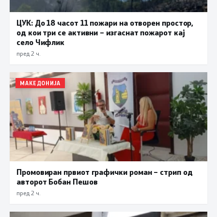
ЦУК: До 18 часот 11 пожари на отворен простор,
од кои три се активни – изгаснат пожарот кај
село Чифлик
пред 2 ч.
МАКЕДОНИЈА
Промовиран првиот графички роман – стрип од
авторот Бобан Пешов
пред 2 ч.