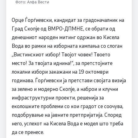
Фото: Алфа Вести
Орце Ѓорѓиевски, кандидат за градоначалник на
Град Скопје од ВМРО-ДПМНЕ, се обрати од
денешниот народен митинг одржан во Кисела
Вода во рамки на изборната кампања со слоган
,,Вистинскиот избор! Твојот човек! Твоето
место! За твојата иднина!“, за претстојните
локални избори закажани на 19 октомври
годинава. Ѓорѓиевски ја претстави својата визија
за зелено и модерно Скопје, а наброи и клучни
инфраструктурни проекти, решенија за
еколошките проблеми со кои градот се соочува,
подобрување на јавните претпријатија. Според
него, успехот на Кисела Вода е модел што треба
да се пренесе.