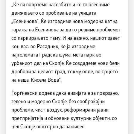
,,Ќе ги поврземе населбите и ќе го олесниме
движењето со пробивање на улицата
„Есенинова“. Ќе изградиме нова модерна катна
гаража на Есенинова за да го решиме проблемот
со паркирањето таму. И најважно, нашиот завет
кон вас: во Расадник, ќе ја изградиме
најголемата Градска шума, мега парк во
урбаниот дел на Скопје. Ќе создадеме нови бели
дробови за целиот град, токму овде, во срцето
на наша. Кисела Вода“.
Ѓорѓиевски додека дека визијата е за поврзано,
зелено и модерно Скопје, без сообраќајни
проблеми, чист воздух, реформирани јавни
претпријатија и обновени културни објекти, со
цел Скопје повторно да заживее.