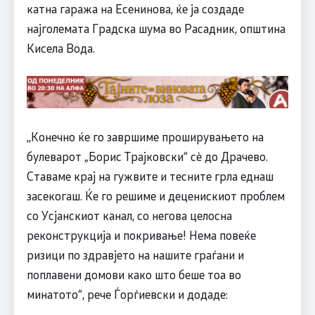
катна гаража на Есенинова, ќе ја создаде
најголемата Градска шума во Расадник, општина
Кисела Вода.
,,Конечно ќе го завршиме проширувањето на
булеварот „Борис Трајковски“ сè до Драчево.
Ставаме крај на гужвите и тесните грла еднаш
засекогаш. Ќе го решиме и деценискиот проблем
со Усјанскиот канал, со негова целосна
реконструкција и покривање! Нема повеќе
ризици по здравјето на нашите граѓани и
поплавени домови како што беше тоа во
минатото“, рече Ѓорѓиевски и додаде: