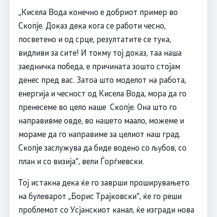
,,Кисела Вода конечно е добриот пример во
Скопје. Доказ дека кога се работи чесно,
посветено и од срце, резултатите се тука,
видливи за сите! И токму тој доказ, таа наша
заедничка победа, е причината зошто стојам
денес пред вас. Затоа што моделот на работа,
енергија и чесност од Кисела Вода, мора да го
пренесеме во цело наше Скопје. Она што го
направивме овде, во нашето маало, можеме и
мораме да го направиме за целиот наш град.
Скопје заслужува да биде водено со љубов, со
план и со визија“, вели Ѓорѓиевски.
Тој истакна дека ќе го заврши проширувањето
на булеварот „Борис Трајковски“, ќе го реши
проблемот со Усјанскиот канал, ќе изгради нова