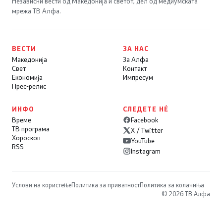
Независни вести од Македонија и светот, дел од медиумската
мрежа ТВ Алфа.
ВЕСТИ
ЗА НАС
Македонија
За Алфа
Свет
Контакт
Економија
Импресум
Прес-релис
ИНФО
СЛЕДЕТЕ НÉ
Време
Facebook
ТВ програма
X / Twitter
Хороскоп
YouTube
RSS
Instagram
Услови на користење
Политика за приватност
Политика за колачиња
© 2026 ТВ Алфа