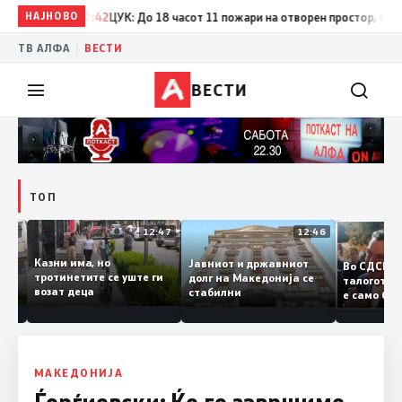
НАЈНОВО
17:42
ЦУК: До 18 часот 11 пожари на отворен простор, од кои т
|
ТВ АЛФА
ВЕСТИ
ВЕСТИ
ТОП
12:50
12:47
12:46
Казни има, но
Јавниот и државниот
Во СДС
дии и
тротинетите се уште ги
долг на Македонија се
талогот
возат деца
стабилни
е само 
ието
копија 
Заев
МАКЕДОНИЈА
Ѓорѓиевски: Ќе го завршиме