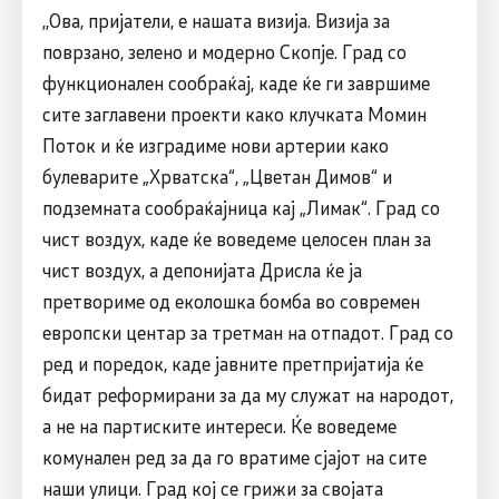
,,Ова, пријатели, е нашата визија. Визија за
поврзано, зелено и модерно Скопје. Град со
функционален сообраќај, каде ќе ги завршиме
сите заглавени проекти како клучката Момин
Поток и ќе изградиме нови артерии како
булеварите „Хрватска“, „Цветан Димов“ и
подземната сообраќајница кај „Лимак“. Град со
чист воздух, каде ќе воведеме целосен план за
чист воздух, а депонијата Дрисла ќе ја
претвориме од еколошка бомба во современ
европски центар за третман на отпадот. Град со
ред и поредок, каде јавните претпријатија ќе
бидат реформирани за да му служат на народот,
а не на партиските интереси. Ќе воведеме
комунален ред за да го вратиме сјајот на сите
наши улици. Град кој се грижи за својата