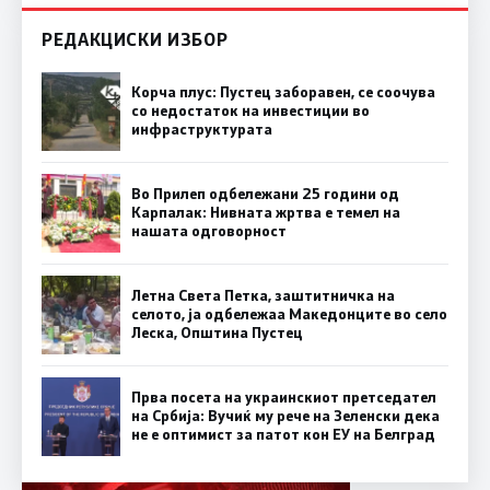
РЕДАКЦИСКИ ИЗБОР
Корча плус: Пустец заборавен, се соочува
со недостаток на инвестиции во
инфраструктурата
Во Прилеп одбележани 25 години од
Карпалак: Нивната жртва е темел на
нашата одговорност
Летна Света Петка, заштитничка на
селото, ја одбележаа Македонците во село
Леска, Општина Пустец
Прва посета на украинскиот претседател
на Србија: Вучиќ му рече на Зеленски дека
не е оптимист за патот кон ЕУ на Белград