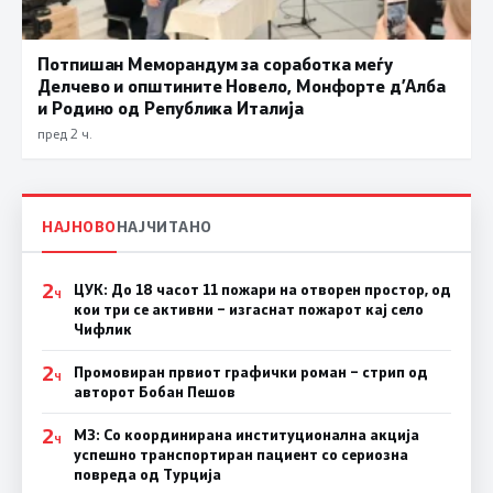
Потпишан Меморандум за соработка меѓу
Делчево и општините Новело, Монфорте д’Алба
и Родино од Република Италија
пред 2 ч.
НАЈНОВО
НАЈЧИТАНО
2
ЦУК: До 18 часот 11 пожари на отворен простор, од
Ч
кои три се активни – изгаснат пожарот кај село
Чифлик
2
Промовиран првиот графички роман – стрип од
Ч
авторот Бобан Пешов
2
МЗ: Со координирана институционална акција
Ч
успешно транспортиран пациент со сериозна
повреда од Турција