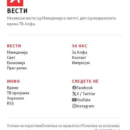
ВЕСТИ
Независни вести од Македонија и светот, дел од медиумската
мрежа ТВ Алфа.
ВЕСТИ
ЗА НАС
Македонија
За Алфа
Свет
Контакт
Економија
Импресум
Прес-релис
ИНФО
СЛЕДЕТЕ НÉ
Време
Facebook
ТВ програма
X / Twitter
Хороскоп
YouTube
RSS
Instagram
Услови на користење
Политика за приватност
Политика за колачиња