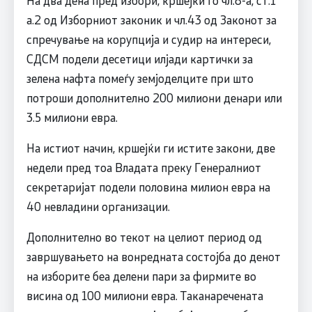
На два дена пред избори, кршејќи го чл.8-а, ст.1
а.2 од Изборниот законик и чл.43 од Законот за
спречување на корупција и судир на интереси,
СДСМ подели десетици илјади картички за
зелена нафта помеѓу земјоделците при што
потроши дополнително 200 милиони денари или
3.5 милиони евра.
На истиот начин, кршејќи ги истите закони, две
недели пред тоа Владата преку Генералниот
секретаријат подели половина милион евра на
40 невладини организации.
Дополнително во текот на целиот период од
завршувањето на вонредната состојба до денот
на изборите беа делени пари за фирмите во
висина од 100 милиони евра. Таканаречената