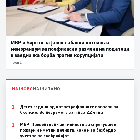
МВР и Бирото за јавни набавки потпишаа
меморандум за поефикасна размена на податоци
и заедничка борба против корупцијата
пред 1 ч.
НАЈНОВО
НАЈЧИТАНО
1
Десет години од катастрофалните поплави во
Ч
Скопско: Во невремето загинаа 22 лица
1
МВР: Превентивни активности за спречување
Ч
пожари и имотни деликти, како и за безбедно
учество во сообраќајот