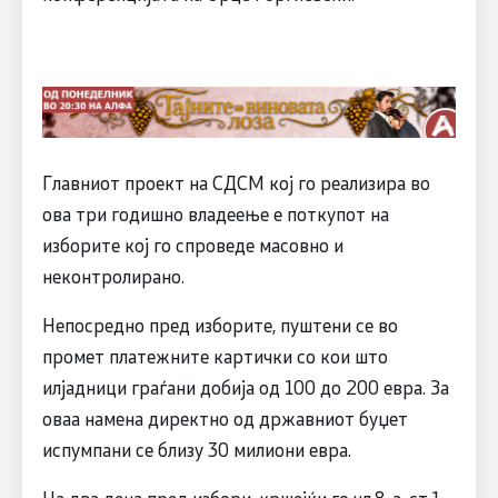
Главниот проект на СДСМ кој го реализира во
ова три годишно владеење е поткупот на
изборите кој го спроведе масовно и
неконтролирано.
Непосредно пред изборите, пуштени се во
промет платежните картички со кои што
илјадници граѓани добија од 100 до 200 евра. За
оваа намена директно од државниот буџет
испумпани се близу 30 милиони евра.