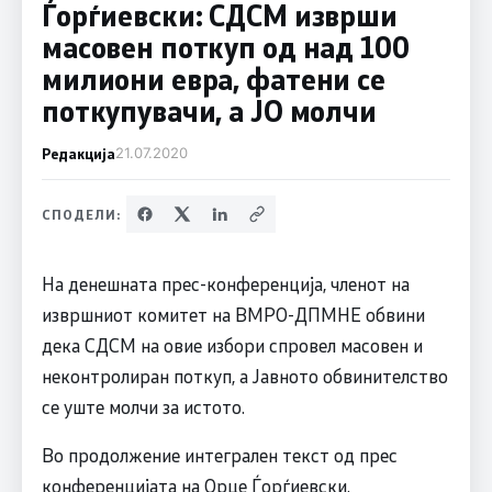
Ѓорѓиевски: СДСМ изврши
масовен поткуп од над 100
милиони евра, фатени се
поткупувачи, а ЈО молчи
Редакција
21.07.2020
СПОДЕЛИ:
На денешната прес-конференција, членот на
извршниот комитет на ВМРО-ДПМНЕ обвини
дека СДСМ на овие избори спровел масовен и
неконтролиран поткуп, а Јавното обвинителство
се уште молчи за истото.
Во продолжение интегрален текст од прес
конференцијата на Орце Ѓорѓиевски.