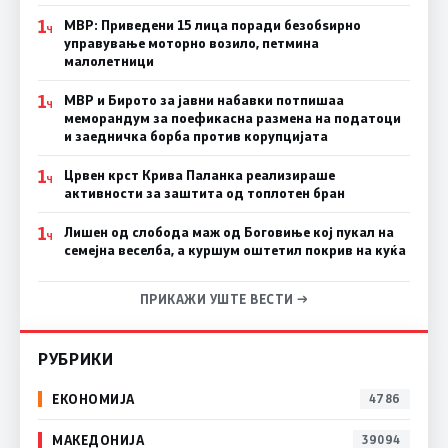
1
МВР: Приведени 15 лица поради безобѕирно
Ч
управување моторно возило, петмина
малолетници
1
МВР и Бирото за јавни набавки потпишаа
Ч
меморандум за поефикасна размена на податоци
и заедничка борба против корупцијата
1
Црвен крст Крива Паланка реализираше
Ч
активности за заштита од топлотен бран
1
Лишен од слобода маж од Боговиње кој пукал на
Ч
семејна веселба, а куршум оштетил покрив на куќа
ПРИКАЖИ УШТЕ ВЕСТИ →
РУБРИКИ
ЕКОНОМИЈА
4786
МАКЕДОНИЈА
39094