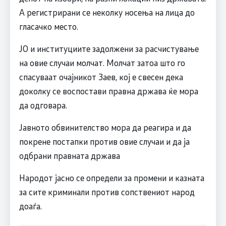
А регистрирани се неколку носења на лица до
гласачко место.
ЈО и институциите задолжени за расчистување
на овие случаи молчат. Молчат затоа што го
спасуваат очајникот Заев, кој е свесен дека
доколку се воспостави правна држава ќе мора
да одговара.
Јавното обвинителство мора да реагира и да
покрене постапки против овие случаи и да ја
одбрани правната држава
Народот јасно се определи за промени и казната
за сите криминали против сопствениот народ
доаѓа.