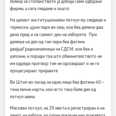
помош за стопанството ја добија само одбрани
фирми, а сега гледаме и зошто.
На целиот институционален поткуп му следеше и
теренски, црни пари во кеш, кои беа делени два
дена пред и на самиот ден на изборите. При
делење на дел од тие пари беа фатени
двајцаГрадоначалници на СДСМ, кои беа и
уапсени, и поради тоа што обвинителството не
им одреди притвор тие не одговараат и не ги
процесуираат пријавите.
Во Штип во посед на едно лице беа фатени 40 –
тина лични карти, кои исто така биле дел од
поткуп шема.
Масовен поткуп, на 29 места е регистриран и на
денот на избори, на разни локации низ државата.