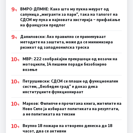
9
ВМРО-ДПМНЕ: Како што му пукна меурот од
Ч
сапуница „мигранти за пари“, така на талогот на
СДСМ му пука и најновата хистерија – прифаќање
на француски предлог
9
Даниловски: Ако правилно се применуваат
Ч
методите на заштита, може да се минимизира
ризикот од западнонилска треска
10
МВР: 222 сообраќајни прекршоци од возачи на
Ч
мотоцикли, 14 лишени поради безобѕирно
возење
10
Петрушевски: СДСМ се плаши од функционален
Ч
систем, „Безбеден град“ е доказ дека
институциите функционираат
10
Марков: Филипче е прочитана книга, жителите на
Ч
Ново Село ја избираат политиката на резултати,
а не политиката на тензии
10
Вкупно 18 пожари на отворено денеска до 18
Ч
часот, два се активни