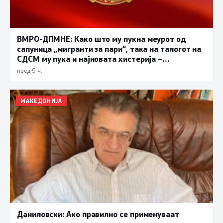
ВМРО-ДПМНЕ: Како што му пукна меурот од
сапуница „мигранти за пари“, така на талогот на
СДСМ му пука и најновата хистерија –
прифаќање на француски предлог
пред 9 ч.
МАКЕДОНИЈА
Даниловски: Ако правилно се применуваат