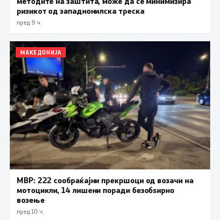
методите на заштита, може да се минимизира
ризикот од западнонилска треска
пред 9 ч.
МАКЕДОНИЈА
МВР: 222 сообраќајни прекршоци од возачи на
мотоцикли, 14 лишени поради безобѕирно
возење
пред 10 ч.