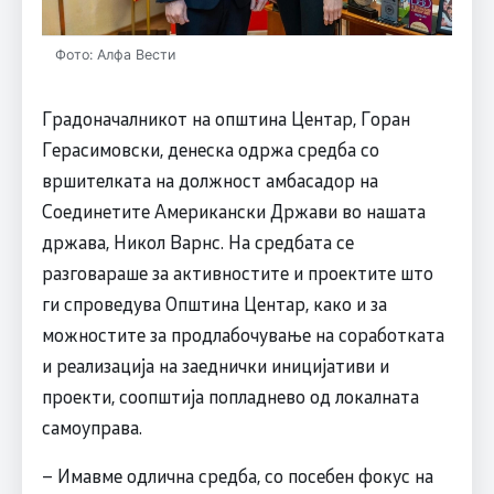
Фото: Алфа Вести
Градоначалникот на општина Центар, Горан
Герасимовски, денеска одржа средба со
вршителката на должност амбасадор на
Соединетите Американски Држави во нашата
држава, Никол Варнс. На средбата се
разговараше за активностите и проектите што
ги спроведува Општина Центар, како и за
можностите за продлабочување на соработката
и реализација на заеднички иницијативи и
проекти, соопштија попладнево од локалната
самоуправа.
– Имавме одлична средба, со посебен фокус на