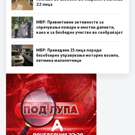
22 лица
МВР: Превентивни активности за
спречување пожари и имотни деликти,
како и за безбедно учество во сообраќајот
МВР: Приведени 15 лица поради
безобѕирно управување моторно возило,
петмина малолетници