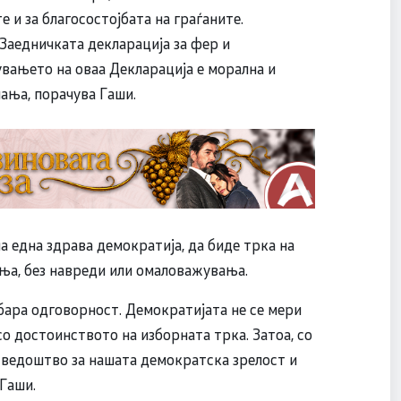
 и за благосостојбата на граѓаните.
 Заедничката декларација за фер и
вањето на оваа Декларација е морална и
пања, порачува Гаши.
а една здрава демократија, да биде трка на
ања, без навреди или омаловажувања.
 бара одговорност. Демократијата не се мери
со достоинството на изборната трка. Затоа, со
сведоштво за нашата демократска зрелост и
Гаши.