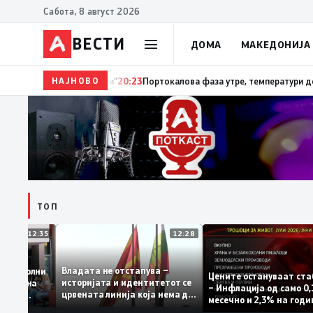
Сабота, 8 август 2026
ВЕСТИ
ДОМА
МАКЕДОНИЈА
НАЈНОВО
20:24
Сиљановска Давкова на Свечената академија 
ТОП
12:35
12:28
Владата не отстапува –
 се задоволни
Цените остануваат
историјата и идентитетот се
учениците на
– Инфлација од сам
црвената линија која нема да
ржавната
месечно и 2,3% на 
се погази
ниво