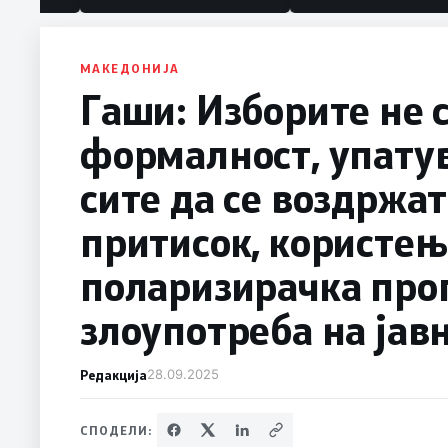
МАКЕДОНИЈА
Гаши: Изборите не 
формалност, упатув
сите да се воздржат
притисок, користењ
поларизирачка про
злоупотреба на јав
Редакција
28.09.2025
СПОДЕЛИ: