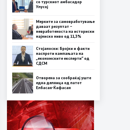
со турскиот амбасадор
Улусој
Мерките за самовработување
даваат резултат –
невработеноста на историски
најниско ниво од 11,3%
Стојаноски: Бројки и факти
наспроти кампањата на
„економските експерти“ од
СДСM
Отворена за сообраќај уште
една делница од патот
Елбасан-Ќафасан