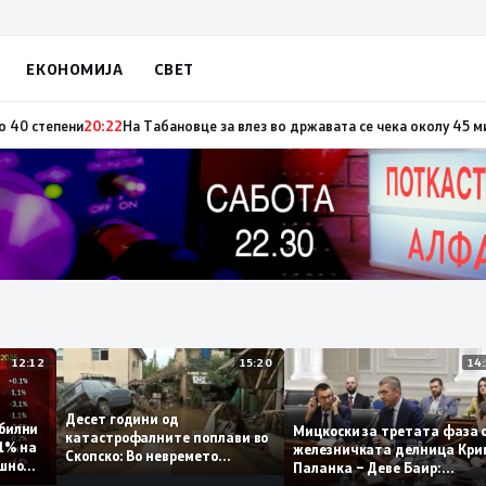
ЕКОНОМИЈА
СВЕТ
по повод „30 години Општина Вевчани“
20:23
Портокалова фаза утре, те
12:12
15:20
Десет години од
 стабилни
Мицкоски за третата фа
катастрофалните поплави во
о 0,1% на
железничката делница 
Скопско: Во невремето
годишно
Паланка – Деве Баир:
загинаа 22 лица
Проектот нема да заврш