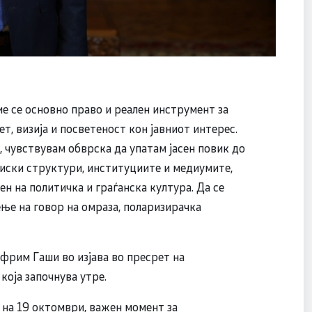
е се основно право и реален инструмент за
т, визија и посветеност кон јавниот интерес.
 чувствувам обврска да упатам јасен повик до
циски структури, институциите и медиумите,
ен на политичка и граѓанска култура. Да се
ње на говор на омраза, поларизирачка
фрим Гаши во изјава во пресрет на
која започнува утре.
 на 19 октомври, важен момент за