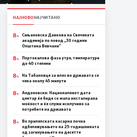
првачиња помалку
а
НАЈНОВО
НАЈЧИТАНО
8
Сиљановска Давкова на Свечената
Ч
академија по повод „30 години
Општина Вевчани“
8
Портокалова фаза утре, температури
Ч
до 40 степени
8
На Табановце за влез во државата се
Ч
чека околу 45 минути
8
Андоновски: Националниот дата
Ч
центар ќе биде со мала инсталирана
моќност и ќе служи исклучиво за
потребите на државата
8
Во прилепската касарна почна
Ч
одбележувањето на 25-годишнината
од загинувањето на десетте