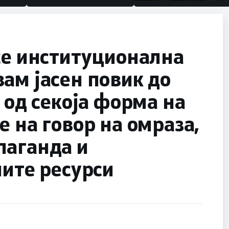
половина тунел во слепа
улица, сега имаме целин
се институционална
ам јасен повик до
 од секоја форма на
е на говор на омраза,
паганда и
ните ресурси