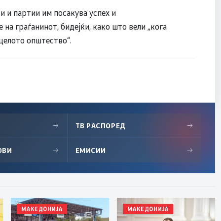
и и партии им посакува успех и
на граѓанинот, бидејќи, како што вели „кога
 целото општество“.
→
ТВ РАСПОРЕД
→
ОВИ
→
ЕМИСИИ
→
МАКЕДОНИЈА
МАКЕДОНИЈА