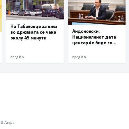
На Табановце за влез
Андоновски:
во државата се чека
Националниот дата
околу 45 минути
центар ќе биде со
мала инсталирана
моќност и ќе служи
пред 8 ч.
пред 8 ч.
исклучиво за
потребите на
државата
 ТВ Алфа.