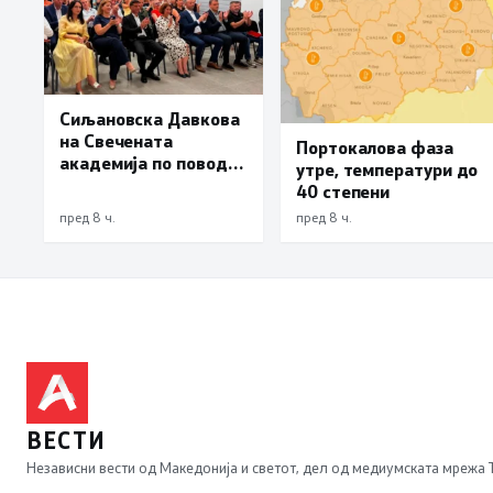
Сиљановска Давкова
на Свечената
Портокалова фаза
академија по повод
утре, температури до
„30 години Општина
40 степени
Вевчани“
пред 8 ч.
пред 8 ч.
ВЕСТИ
Независни вести од Македонија и светот, дел од медиумската мрежа