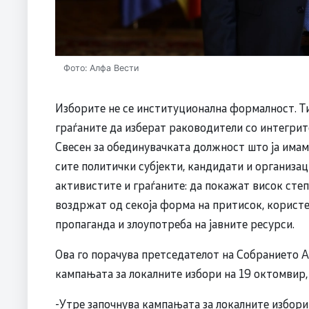
Фото: Алфа Вести
Изборите не се институционална формалност. Ти
граѓаните да изберат раководители со интегрите
Свесен за обединувачката должност што ја имам,
сите политички субјекти, кандидати и организа
активистите и граѓаните: да покажат висок степ
воздржат од секоја форма на притисок, користе
пропаганда и злоупотреба на јавните ресурси.
Ова го порачува претседателот на Собранието А
кампањата за локалните избори на 19 октомвир, 
-Утре започнува кампањата за локалните избори