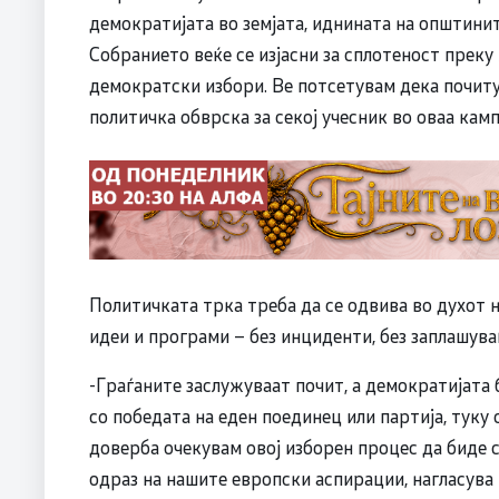
демократијата во земјата, иднината на општините
Собранието веќе се изјасни за сплотеност преку
демократски избори. Ве потсетувам дека почиту
политичка обврска за секој учесник во оваа кам
Политичката трка треба да се одвива во духот н
идеи и програми – без инциденти, без заплашув
-Граѓаните заслужуваат почит, а демократијата
со победата на еден поединец или партија, туку 
доверба очекувам овој изборен процес да биде 
одраз на нашите европски аспирации, нагласува 