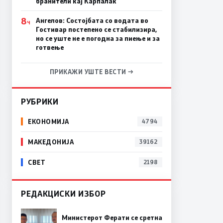
бранители кај Карпалак
8
Ангелов: Состојбата со водата во
Ч
Гостивар постепено се стабилизира,
но се уште не е погодна за пиење и за
готвење
ПРИКАЖИ УШТЕ ВЕСТИ →
РУБРИКИ
ЕКОНОМИЈА
4794
МАКЕДОНИЈА
39162
СВЕТ
2198
РЕДАКЦИСКИ ИЗБОР
Министерот Ферати се сретна