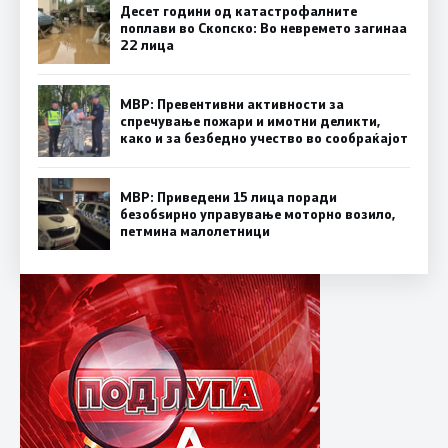
Десет години од катастрофалните
поплави во Скопско: Во невремето загинаа
22 лица
МВР: Превентивни активности за
спречување пожари и имотни деликти,
како и за безбедно учество во сообраќајот
МВР: Приведени 15 лица поради
безобѕирно управување моторно возило,
петмина малолетници