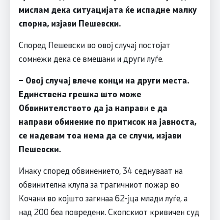
мислам дека ситуацијата ќе испадне малку
спорна, изјави Пешевски.
Според Пешевски во овој случај постојат
сомнежи дека се вмешани и други луѓе.
– Овој случај влече конци на други места.
Единствена грешка што може
Обвинителството да ја направ
и
е да
направи обинение по притисок на јавноста,
се надевам тоа нема да се случи, изјави
Пешевски.
Инаку според обвинението, 34 седнуваат на
обвинителна клупа за трагичниот пожар во
Кочани во којшто загинаа 62-јца млади луѓе, а
над 200 беа повредени. Скопскиот кривичен суд