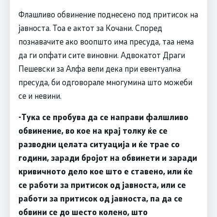
Флашливо обвинение поднесено под притисок на
јавноста. Тоа е актот за Кочани. Според
познавачите ако воопшто има пресуда, таа нема
да ги опфати сите виновни. Адвокатот Драги
Пешевски за Алфа вели дека при евентуална
пресуда, би одговорале многумина што можеби
се и невини.
-Тука се пробува да се направи фалшливо
обвинение, во кое на крај толку ќе се
разводни целата ситуација и ќе трае со
години, заради бројот на обвинети и заради
кривичното дело кое што е ставено, или ќе
се работи за притисок од јавноста, или се
работи за притисок од јавноста, па да се
обвини се до шесто колено, што