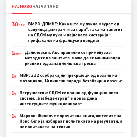
НАЈНОВО
НАЈЧИТАНО
30
ВМРО-ДПМНЕ: Како што му пукна меурот од
СЕК
сапуница „мигранти за пари“, така на талогот
на СДСМ му пука и најновата хистерија –
прифаќање на француски предлог
1
Даниловски: Ако правилно се применуваат
МИН
методите на заштита, може да се минимизира
ризикот од западнонилска треска
1
МВР: 222 сообраќајни прекршоци од возачи на
Ч
мотоцикли, 14 лишени поради безобѕирно возење
1
Петрушевски: СДСМ се плаши од функционален
Ч
систем, „Безбеден град“ е доказ дека
институциите функционираат
1
Марков: Филипче е прочитана книга, жителите на
Ч
Ново Село ја избираат политиката на резултати, а
не политиката на тензии