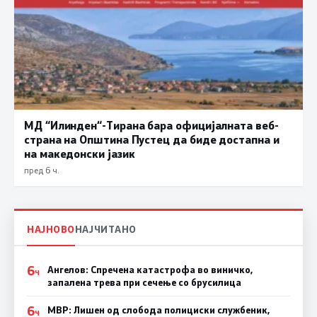
МД “Илинден“-Тирана бара официјалната веб-
страна на Општина Пустец да биде достапна и
на македонски јазик
пред 6 ч.
НАЈНОВО
НАЈЧИТАНО
6
Ангелов: Спречена катастрофа во виничко,
Ч
запалена трева при сечење со брусилица
6
МВР: Лишен од слобода полициски службеник,
Ч