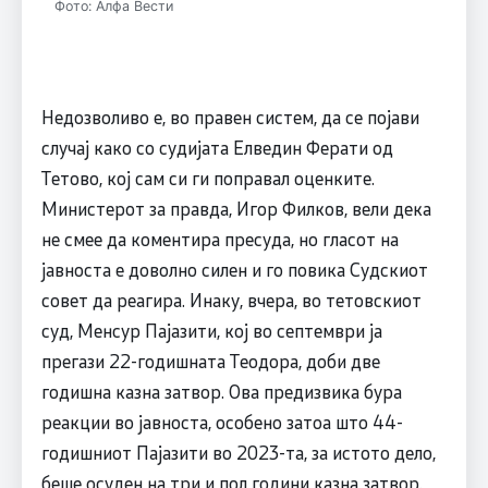
Фото: Алфа Вести
Недозволиво е, во правен систем, да се појави
случај како со судијата Елведин Ферати од
Тетово, кој сам си ги поправал оценките.
Министерот за правда, Игор Филков, вели дека
не смее да коментира пресуда, но гласот на
јавноста е доволно силен и го повика Судскиот
совет да реагира. Инаку, вчера, во тетовскиот
суд, Менсур Пајазити, кој во септември ја
прегази 22-годишната Теодора, доби две
годишна казна затвор. Ова предизвика бура
реакции во јавноста, особено затоа што 44-
годишниот Пајазити во 2023-та, за истото дело,
беше осуден на три и пол години казна затвор.