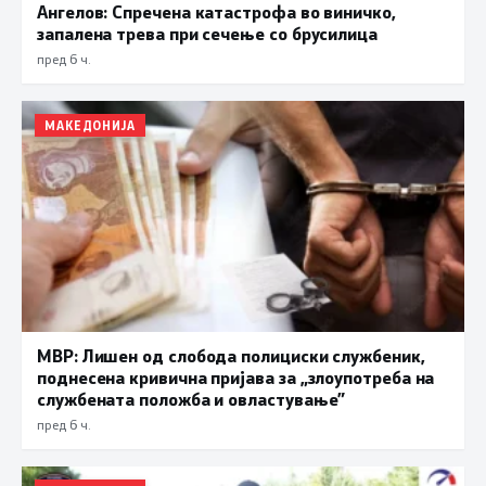
Ангелов: Спречена катастрофа во виничко,
запалена трева при сечење со брусилица
пред 6 ч.
МАКЕДОНИЈА
МВР: Лишен од слобода полициски службеник,
поднесена кривична пријава за „злоупотреба на
службената положба и овластување”
пред 6 ч.