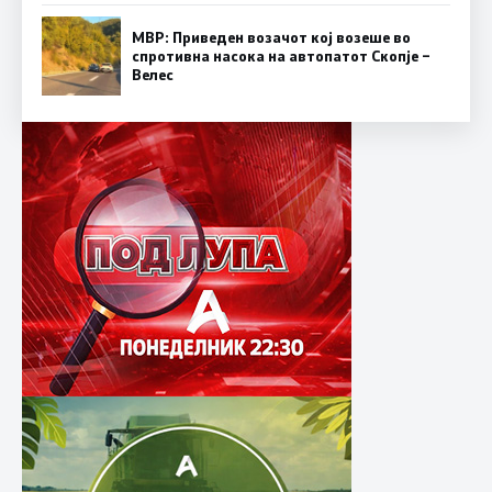
МВР: Приведен возачот кој возеше во
спротивна насока на автопатот Скопје –
Велес