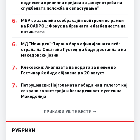
поднесена кривична пријава за „злоупотреба на
службената положба и овластување”
6
МВР со засилени сообраќајни контроли во рамки
Ч
на ROADPOL: Фокус на брзината и безбедноста на
патиштата
6
МД “Илинден“-Тирана бара официјалната веб-
Ч
страна на Општина Пустец да биде достапна и на
македонски јазик
7
Клековски: Анализата на водата за пиење во
Ч
Гостивар ќе биде објавена до 20 август
7
Петрушевски: Најголемата победа над талогот кој
Ч
се храни со хистерија и безнадежност е успешна
Македонија
ПРИКАЖИ УШТЕ ВЕСТИ →
РУБРИКИ