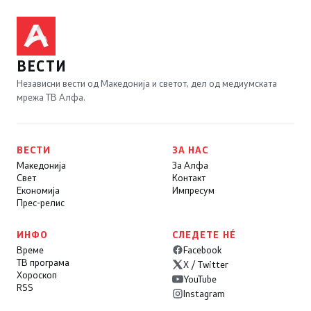
ВЕСТИ
Независни вести од Македонија и светот, дел од медиумската
мрежа ТВ Алфа.
ВЕСТИ
ЗА НАС
Македонија
За Алфа
Свет
Контакт
Економија
Импресум
Прес-релис
ИНФО
СЛЕДЕТЕ НÉ
Време
Facebook
ТВ програма
X / Twitter
Хороскоп
YouTube
RSS
Instagram