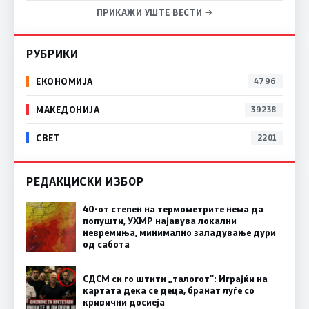
ПРИКАЖИ УШТЕ ВЕСТИ →
РУБРИКИ
ЕКОНОМИЈА
4796
МАКЕДОНИЈА
39238
СВЕТ
2201
РЕДАКЦИСКИ ИЗБОР
40-от степен на термометрите нема да
попушти, УХМР најавува локални
невремиња, минимално заладување дури
од сабота
СДСМ си го штити „талогот“: Играјќи на
картата дека се деца, бранат луѓе со
кривични досиеја