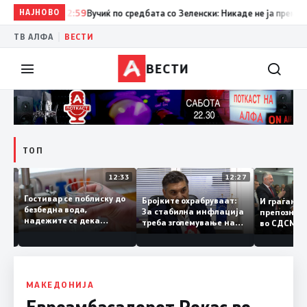
НАЈНОВО
12:59
Вучиќ по средбата со Зеленски: Никаде не ја преминав г
|
ТВ АЛФА
ВЕСТИ
ВЕСТИ
ТОП
12:49
12:33
12:27
Гостивар се поблиску до
лите
Бројките охрабруваат:
И граѓан
безбедна вода,
За стабилна инфлација
препозн
надежите се дека
ино
треба зголемување на
во СДСМ
следната недела ќе
домашното
добар н
може да се пие и готви
производство
треба с
политик
МАКЕДОНИЈА
Евроамбасадорот Рокас во