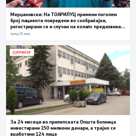
Мерџановски: На ТОАРИЛУЦ примени поголем
број пациенти повредени во сообраќајки,
регистрирани се и случаи на колапс предизвикан
од високите температури
пред 15 мин.
ПРИЛОГ
За 24 месеци во прилепската Општа болница
инвестирани 150 милиони денари, а трајно се
вработени 124 лица