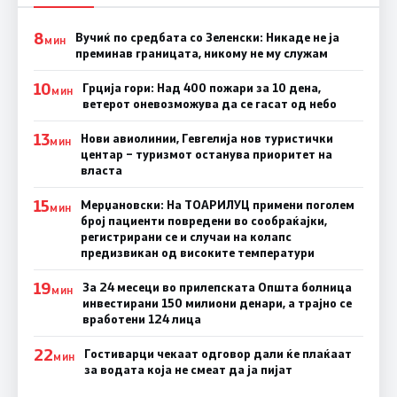
8
Вучиќ по средбата со Зеленски: Никаде не ја
МИН
преминав границата, никому не му служам
10
Грција гори: Над 400 пожари за 10 дена,
МИН
ветерот оневозможува да се гасат од небо
13
Нови авиолинии, Гевгелија нов туристички
МИН
центар – туризмот останува приоритет на
власта
15
Мерџановски: На ТОАРИЛУЦ примени поголем
МИН
број пациенти повредени во сообраќајки,
регистрирани се и случаи на колапс
предизвикан од високите температури
19
За 24 месеци во прилепската Општа болница
МИН
инвестирани 150 милиони денари, а трајно се
вработени 124 лица
22
Гостиварци чекаат одговор дали ќе плаќаат
МИН
за водата која не смеат да ја пијат