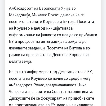
Амбасадорот на Европската Унија во
Македонија, Михалис Рокас, денеска ќе ги
посети општините Крушево и Битола. Посетата
на Крушево е дел од иницијатива за
информирање на јавноста со цел да се приближи
ЕУ и процесот на интеграција на земјата до
локалните заедници. Посетата на Битола е во
рамки на прославата на Денот на Европа низ
целата земја.
Како што информираат од Делегацијата на ЕУ,
посетата на Крушево ќе почне со средби меѓу
амбасадорот Рокас, градоначалникот Нико
Чонески и членовите на Советот на општината.
Дискусиите ќе се фокусираат на придобивките
од пристапувањето во ЕУ, како и на видливите